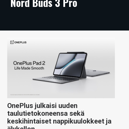
Nord Buds 3 Pro
ARTIKKELIT
VIDEOT
TECHBBS
TIETOA
HINTA.FI
KAUPPA
VAIHDA TEEMA
OnePlus julkaisi uuden
HAKU
taulutietokoneensa sekä
keskihintaiset nappikuulokkeet ja