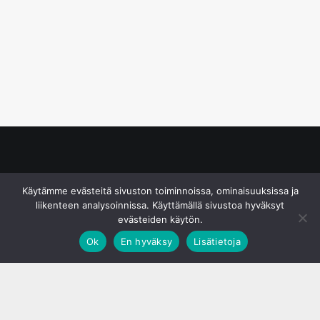
© S&J Media Oy
Käytämme evästeitä sivuston toiminnoissa, ominaisuuksissa ja
liikenteen analysoinnissa. Käyttämällä sivustoa hyväksyt
evästeiden käytön.
Ok
En hyväksy
Lisätietoja
;