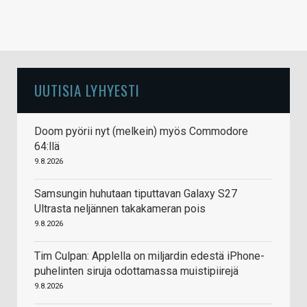
UUTISIA LYHYESTI
Doom pyörii nyt (melkein) myös Commodore
64:llä
9.8.2026
Samsungin huhutaan tiputtavan Galaxy S27
Ultrasta neljännen takakameran pois
9.8.2026
Tim Culpan: Applella on miljardin edestä iPhone-
puhelinten siruja odottamassa muistipiirejä
9.8.2026