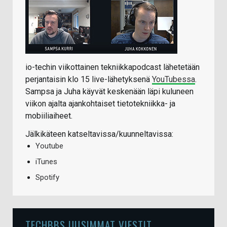
io-techin viikottainen tekniikkapodcast lähetetään
perjantaisin klo 15 live-lähetyksenä
YouTubessa
.
Sampsa ja Juha käyvät keskenään läpi kuluneen
viikon ajalta ajankohtaiset tietotekniikka- ja
mobiiliaiheet.
Jälkikäteen katseltavissa/kuunneltavissa:
Youtube
iTunes
Spotify
TECHBBS UUSIMMAT VIESTIT