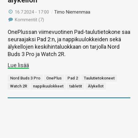
älykellon
16.7.2024 - 17:00
/
Timo Niemenmaa
Kommentit (7)
OnePlussan viimevuotinen Pad-taulutietokone saa
seuraajaksi Pad 2:n, ja nappikuulokkeiden sekä
älykellojen keskihintaluokkaan on tarjolla Nord
Buds 3 Pro ja Watch 2R.
Lue lisää
Nord Buds 3 Pro
OnePlus
Pad 2
Taulutietokoneet
Watch 2R
nappikuulokkeet
tabletit
Älykellot