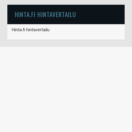
HINTA.FI HINTAVERTAILU
Hinta.fi hintavertailu