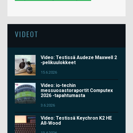
VIDEOT
Video: Testissä Audeze Maxwell 2
-pelikuulokkeet
15.6.2026
Video: io-techin
messuosastoraportit Computex
2026 -tapahtumasta
3.6.2026
Video: Testissä Keychron K2 HE
All-Wood
13.4.2026