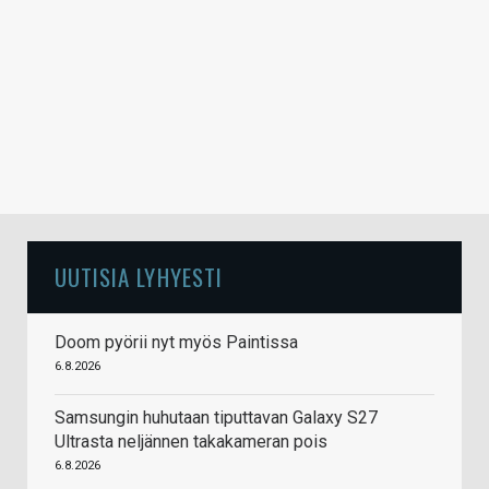
UUTISIA LYHYESTI
Doom pyörii nyt myös Paintissa
6.8.2026
Samsungin huhutaan tiputtavan Galaxy S27
Ultrasta neljännen takakameran pois
6.8.2026