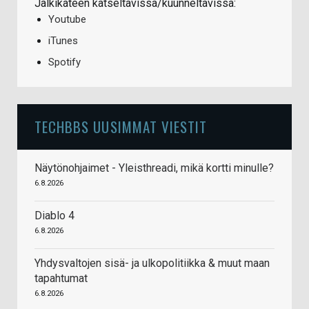
Jälkikäteen katseltavissa/kuunneltavissa:
Youtube
iTunes
Spotify
TECHBBS UUSIMMAT VIESTIT
Näytönohjaimet - Yleisthreadi, mikä kortti minulle?
6.8.2026
Diablo 4
6.8.2026
Yhdysvaltojen sisä- ja ulkopolitiikka & muut maan
tapahtumat
6.8.2026