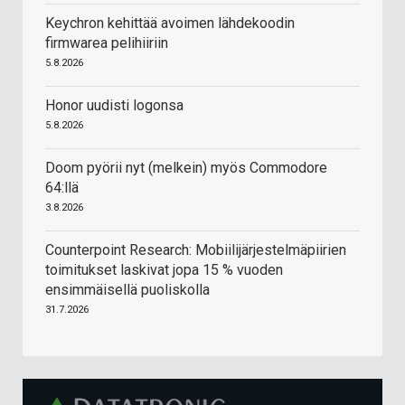
Keychron kehittää avoimen lähdekoodin
firmwarea pelihiiriin
5.8.2026
Honor uudisti logonsa
5.8.2026
Doom pyörii nyt (melkein) myös Commodore
64:llä
3.8.2026
Counterpoint Research: Mobiilijärjestelmäpiirien
toimitukset laskivat jopa 15 % vuoden
ensimmäisellä puoliskolla
31.7.2026