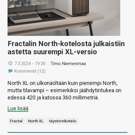
Fractalin North-kotelosta julkaistiin
astetta suurempi XL-versio
7.3.2024 - 19:30
/
Timo Niemenmaa
Kommentit (12)
North XL on ulkonäöltään kuin pienempi North,
mutta tilavampi – esimerkiksi jäähdytintukea on
edessä 420 ja katossa 360 millimetriä.
Lue lisää
Fractal
North XL
täystornikotelo