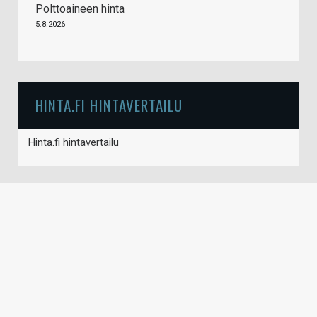
Polttoaineen hinta
5.8.2026
HINTA.FI HINTAVERTAILU
Hinta.fi hintavertailu