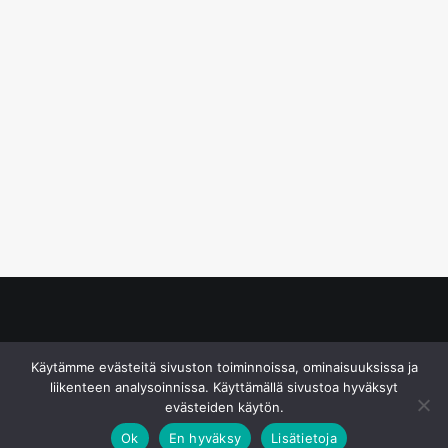
© S&J Media Oy
Käytämme evästeitä sivuston toiminnoissa, ominaisuuksissa ja
liikenteen analysoinnissa. Käyttämällä sivustoa hyväksyt
evästeiden käytön.
Ok
En hyväksy
Lisätietoja