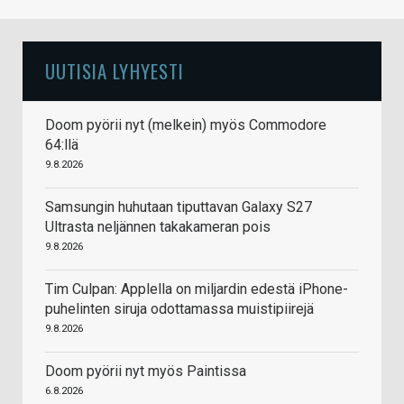
UUTISIA LYHYESTI
Doom pyörii nyt (melkein) myös Commodore
64:llä
9.8.2026
Samsungin huhutaan tiputtavan Galaxy S27
Ultrasta neljännen takakameran pois
9.8.2026
Tim Culpan: Applella on miljardin edestä iPhone-
puhelinten siruja odottamassa muistipiirejä
9.8.2026
Doom pyörii nyt myös Paintissa
6.8.2026