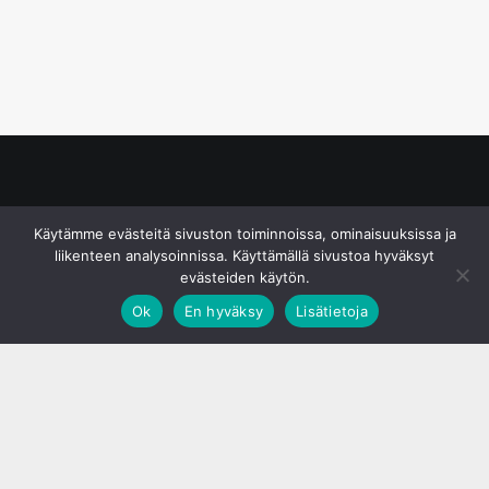
© S&J Media Oy
Käytämme evästeitä sivuston toiminnoissa, ominaisuuksissa ja
liikenteen analysoinnissa. Käyttämällä sivustoa hyväksyt
evästeiden käytön.
Ok
En hyväksy
Lisätietoja
;