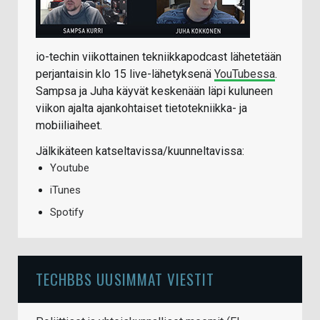
io-techin viikottainen tekniikkapodcast lähetetään
perjantaisin klo 15 live-lähetyksenä
YouTubessa
.
Sampsa ja Juha käyvät keskenään läpi kuluneen
viikon ajalta ajankohtaiset tietotekniikka- ja
mobiiliaiheet.
Jälkikäteen katseltavissa/kuunneltavissa:
Youtube
iTunes
Spotify
TECHBBS UUSIMMAT VIESTIT