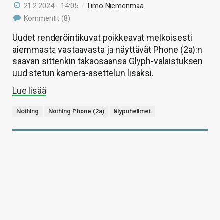
21.2.2024 - 14:05
/
Timo Niemenmaa
Kommentit (8)
Uudet renderöintikuvat poikkeavat melkoisesti
aiemmasta vastaavasta ja näyttävät Phone (2a):n
saavan sittenkin takaosaansa Glyph-valaistuksen
uudistetun kamera-asettelun lisäksi.
Lue lisää
Nothing
Nothing Phone (2a)
älypuhelimet