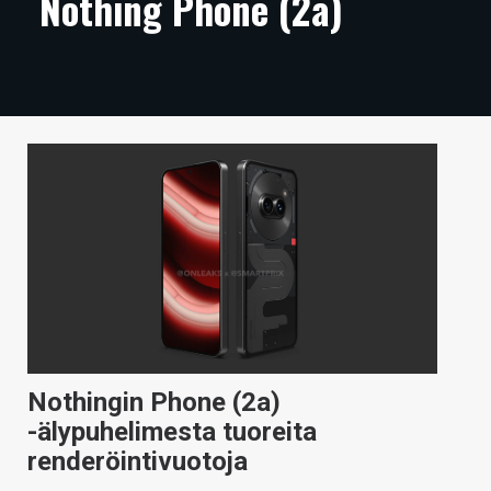
Nothing Phone (2a)
ARTIKKELIT
VIDEOT
TECHBBS
TIETOA
HINTA.FI
KAUPPA
VAIHDA TEEMA
Nothingin Phone (2a)
HAKU
-älypuhelimesta tuoreita
renderöintivuotoja