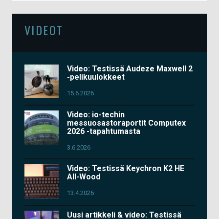
VIDEOT
Video: Testissä Audeze Maxwell 2
-pelikuulokkeet
15.6.2026
Video: io-techin
messuosastoraportit Computex
2026 -tapahtumasta
3.6.2026
Video: Testissä Keychron K2 HE
All-Wood
13.4.2026
Uusi artikkeli & video: Testissä