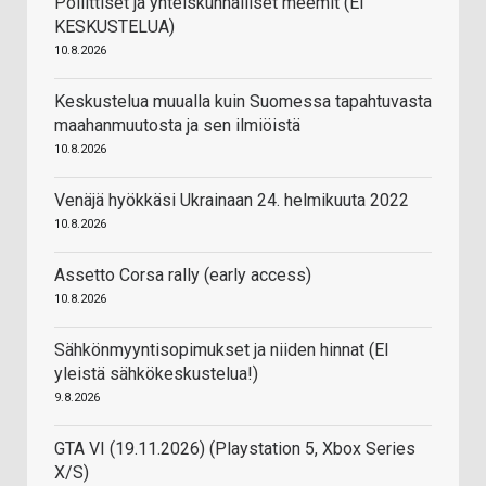
Poliittiset ja yhteiskunnalliset meemit (EI
KESKUSTELUA)
10.8.2026
Keskustelua muualla kuin Suomessa tapahtuvasta
maahanmuutosta ja sen ilmiöistä
10.8.2026
Venäjä hyökkäsi Ukrainaan 24. helmikuuta 2022
10.8.2026
Assetto Corsa rally (early access)
10.8.2026
Sähkönmyyntisopimukset ja niiden hinnat (EI
yleistä sähkökeskustelua!)
9.8.2026
GTA VI (19.11.2026) (Playstation 5, Xbox Series
X/S)