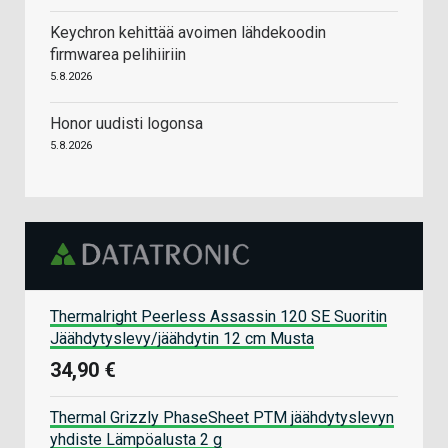
Keychron kehittää avoimen lähdekoodin
firmwarea pelihiiriin
5.8.2026
Honor uudisti logonsa
5.8.2026
Thermalright Peerless Assassin 120 SE Suoritin
Jäähdytyslevy/jäähdytin 12 cm Musta
34,90 €
Thermal Grizzly PhaseSheet PTM jäähdytyslevyn
yhdiste Lämpöalusta 2 g