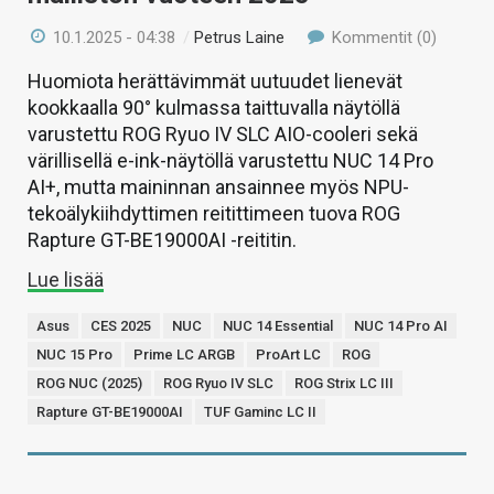
10.1.2025 - 04:38
/
Petrus Laine
Kommentit (0)
Huomiota herättävimmät uutuudet lienevät
kookkaalla 90° kulmassa taittuvalla näytöllä
varustettu ROG Ryuo IV SLC AIO-cooleri sekä
värillisellä e-ink-näytöllä varustettu NUC 14 Pro
AI+, mutta maininnan ansainnee myös NPU-
tekoälykiihdyttimen reitittimeen tuova ROG
Rapture GT-BE19000AI -reititin.
Lue lisää
Asus
CES 2025
NUC
NUC 14 Essential
NUC 14 Pro AI
NUC 15 Pro
Prime LC ARGB
ProArt LC
ROG
ROG NUC (2025)
ROG Ryuo IV SLC
ROG Strix LC III
Rapture GT-BE19000AI
TUF Gaminc LC II