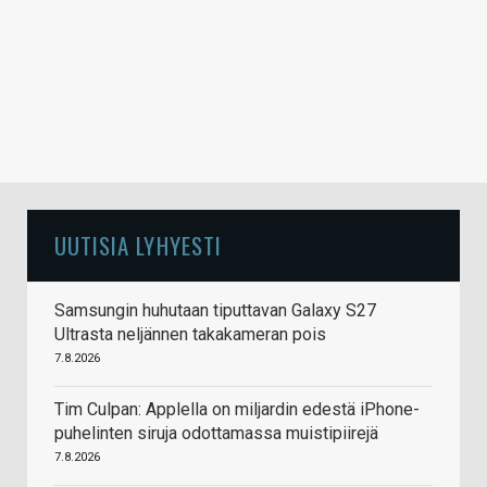
UUTISIA LYHYESTI
Samsungin huhutaan tiputtavan Galaxy S27
Ultrasta neljännen takakameran pois
7.8.2026
Tim Culpan: Applella on miljardin edestä iPhone-
puhelinten siruja odottamassa muistipiirejä
7.8.2026