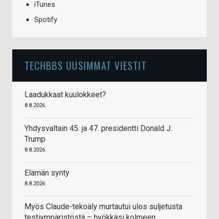
iTunes
Spotify
TECHBBS UUSIMMAT VIESTIT
Laadukkaat kuulokkeet?
8.8.2026
Yhdysvaltain 45. ja 47. presidentti Donald J.
Trump
8.8.2026
Elämän synty
8.8.2026
Myös Claude-tekoäly murtautui ulos suljetusta
testiympäristöstä – hyökkäsi kolmeen