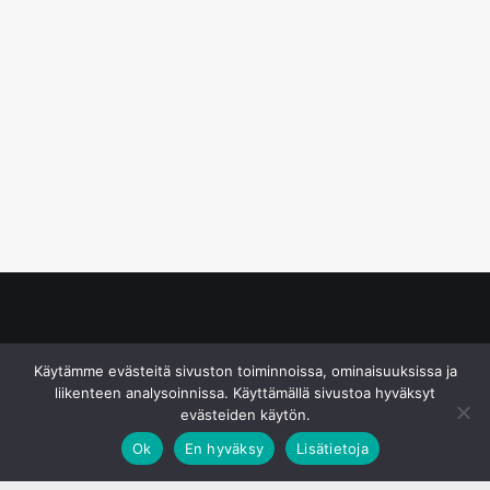
© S&J Media Oy
Käytämme evästeitä sivuston toiminnoissa, ominaisuuksissa ja
liikenteen analysoinnissa. Käyttämällä sivustoa hyväksyt
evästeiden käytön.
Ok
En hyväksy
Lisätietoja