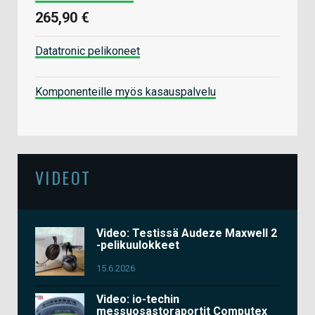
265,90 €
Datatronic pelikoneet
Komponenteille myös kasauspalvelu
VIDEOT
Video: Testissä Audeze Maxwell 2
-pelikuulokkeet
15.6.2026
Video: io-techin
messuosastoraportit Computex