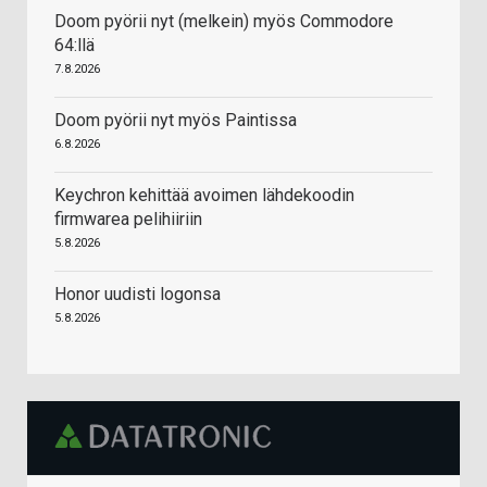
Doom pyörii nyt (melkein) myös Commodore
64:llä
7.8.2026
Doom pyörii nyt myös Paintissa
6.8.2026
Keychron kehittää avoimen lähdekoodin
firmwarea pelihiiriin
5.8.2026
Honor uudisti logonsa
5.8.2026