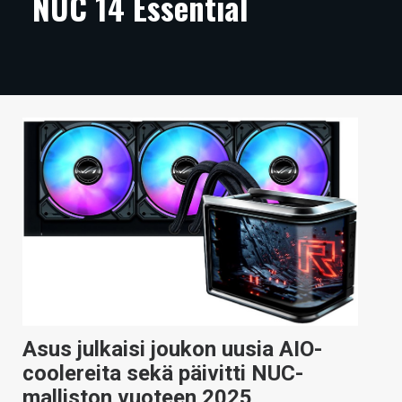
NUC 14 Essential
ARTIKKELIT
VIDEOT
TECHBBS
TIETOA
HINTA.FI
KAUPPA
VAIHDA TEEMA
HAKU
Asus julkaisi joukon uusia AIO-
coolereita sekä päivitti NUC-
malliston vuoteen 2025