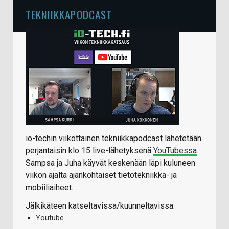
TEKNIIKKAPODCAST
io-techin viikottainen tekniikkapodcast lähetetään
perjantaisin klo 15 live-lähetyksenä
YouTubessa
.
Sampsa ja Juha käyvät keskenään läpi kuluneen
viikon ajalta ajankohtaiset tietotekniikka- ja
mobiiliaiheet.
Jälkikäteen katseltavissa/kuunneltavissa:
Youtube