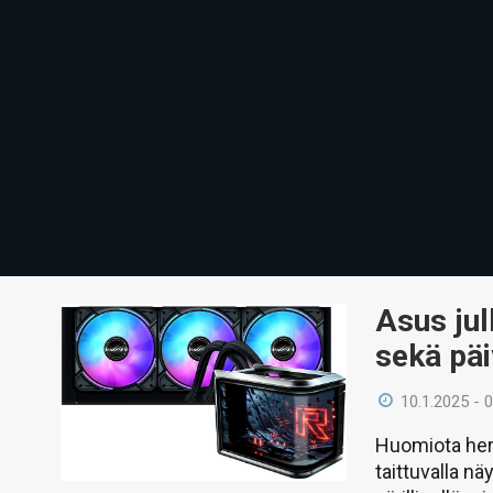
Asus jul
sekä päi
10.1.2025 - 
Huomiota her
taittuvalla n