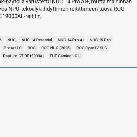
e-ink-näytöllä varustettu NUC 14 Pro AI+, mutta maininnan
ös NPU-tekoälykiihdyttimen reitittimeen tuova ROG
19000AI -reititin.
5
NUC
NUC 14 Essential
NUC 14 Pro AI
NUC 15 Pro
ProArt LC
ROG
ROG NUC (2025)
ROG Ryuo IV SLC
Rapture GT-BE19000AI
TUF Gaminc LC II