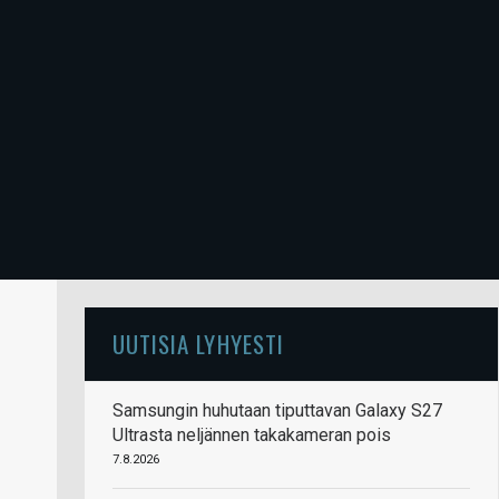
UUTISIA LYHYESTI
Samsungin huhutaan tiputtavan Galaxy S27
Ultrasta neljännen takakameran pois
7.8.2026