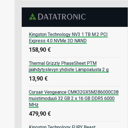
Kingston Technology NV3 1 TB M.2 PCI
Express 4.0 NVMe 3D NAND
158,90 €
Thermal Grizzly PhaseSheet PTM
jäähdytyslevyn yhdiste Lämpöalusta 2 g
13,90 €
Corsair Vengeance CMK32GX5M2B6000C38
muistimoduuli 32 GB 2 x 16 GB DDR5 6000
MHz
479,90 €
Kingston Technology FURY Beast