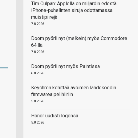
Tim Culpan: Applella on miljardin edestä
iPhone-puhelinten siruja odottamassa
muistipiirejä
7.8.2026
Doom pyörii nyt (melkein) myös Commodore
64:llä
7.8.2026
Doom pyörii nyt myös Paintissa
6.8.2026
Keychron kehittää avoimen lähdekoodin
firmwarea pelihiiriin
5.8.2026
Honor uudisti logonsa
5.8.2026