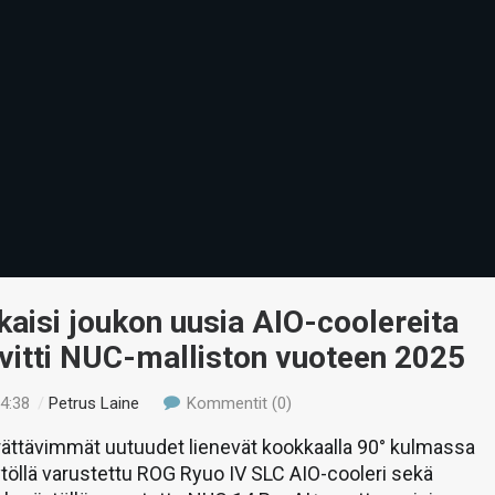
kaisi joukon uusia AIO-coolereita
vitti NUC-malliston vuoteen 2025
04:38
/
Petrus Laine
Kommentit (0)
ättävimmät uutuudet lienevät kookkaalla 90° kulmassa
äytöllä varustettu ROG Ryuo IV SLC AIO-cooleri sekä