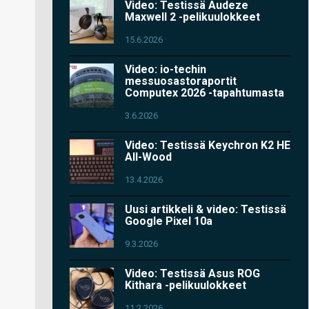
Video: Testissä Audeze
Maxwell 2 -pelikuulokkeet
15.6.2026
Video: io-techin
messuosastoraportit
Computex 2026 -tapahtumasta
3.6.2026
Video: Testissä Keychron K2 HE
All-Wood
13.4.2026
Uusi artikkeli & video: Testissä
Google Pixel 10a
9.3.2026
Video: Testissä Asus ROG
Kithara -pelikuulokkeet
11.2.2026