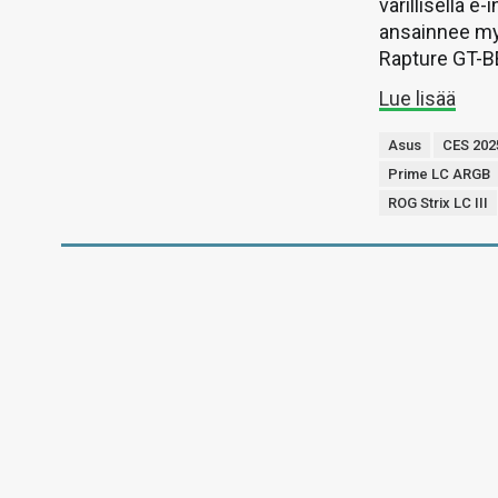
värillisellä 
ansainnee my
Rapture GT-BE
Lue lisää
Asus
CES 202
Prime LC ARGB
ROG Strix LC III