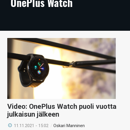
OnePlus Watch
ARTIKKELIT
VIDEOT
TECHBBS
TIETOA
HINTA.FI
KAUPPA
VAIHDA TEEMA
Video: OnePlus Watch puoli vuotta
HAKU
julkaisun jälkeen
11.11.2021 - 15:02
/
Oskari Manninen