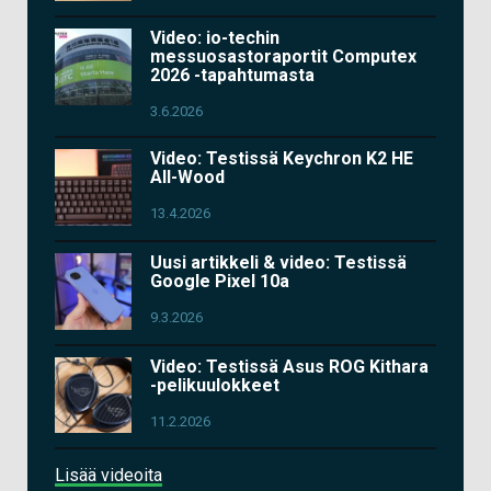
Video: io-techin
messuosastoraportit Computex
2026 -tapahtumasta
3.6.2026
Video: Testissä Keychron K2 HE
All-Wood
13.4.2026
Uusi artikkeli & video: Testissä
Google Pixel 10a
9.3.2026
Video: Testissä Asus ROG Kithara
-pelikuulokkeet
11.2.2026
Lisää videoita