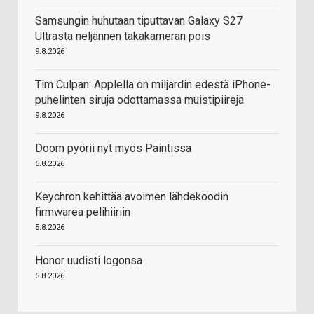
Samsungin huhutaan tiputtavan Galaxy S27
Ultrasta neljännen takakameran pois
9.8.2026
Tim Culpan: Applella on miljardin edestä iPhone-
puhelinten siruja odottamassa muistipiirejä
9.8.2026
Doom pyörii nyt myös Paintissa
6.8.2026
Keychron kehittää avoimen lähdekoodin
firmwarea pelihiiriin
5.8.2026
Honor uudisti logonsa
5.8.2026