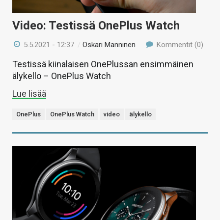
Video: Testissä OnePlus Watch
5.5.2021 - 12:37
/
Oskari Manninen
Kommentit (0)
Testissä kiinalaisen OnePlussan ensimmäinen
älykello – OnePlus Watch
Lue lisää
OnePlus
OnePlus Watch
video
älykello