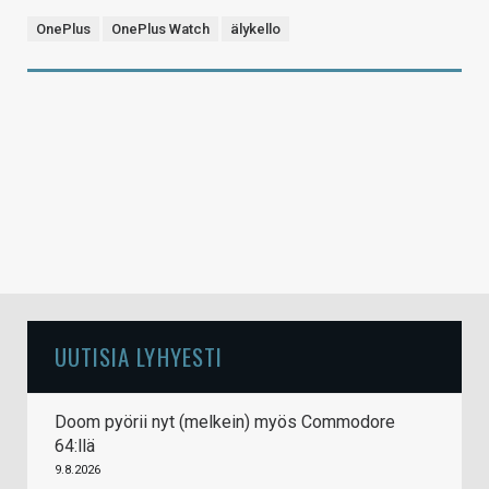
OnePlus
OnePlus Watch
älykello
UUTISIA LYHYESTI
Doom pyörii nyt (melkein) myös Commodore
64:llä
9.8.2026