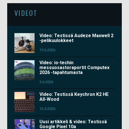
VIDEOT
Video: Testissä Audeze Maxwell 2
-pelikuulokkeet
15.6.2026
Video: io-techin
messuosastoraportit Computex
2026 -tapahtumasta
3.6.2026
Video: Testissä Keychron K2 HE
All-Wood
13.4.2026
Uusi artikkeli & video: Testissä
Google Pixel 10a