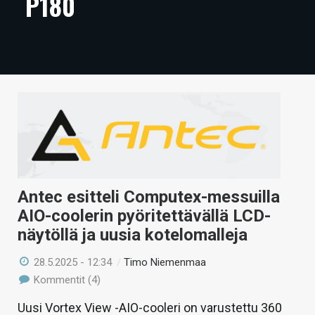
P180
ARTIKKELIT
VIDEOT
TECHBBS
TIETOA
HINTA.FI
KAUPPA
Antec esitteli Computex-messuilla
VAIHDA TEEMA
AIO-coolerin pyöritettävällä LCD-
näytöllä ja uusia kotelomalleja
28.5.2025 - 12:34
/
Timo Niemenmaa
HAKU
Kommentit (4)
Uusi Vortex View -AIO-cooleri on varustettu 360