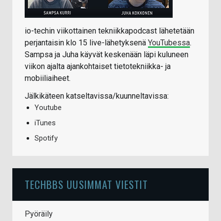
io-techin viikottainen tekniikkapodcast lähetetään
perjantaisin klo 15 live-lähetyksenä
YouTubessa
.
Sampsa ja Juha käyvät keskenään läpi kuluneen
viikon ajalta ajankohtaiset tietotekniikka- ja
mobiiliaiheet.
Jälkikäteen katseltavissa/kuunneltavissa:
Youtube
iTunes
Spotify
TECHBBS UUSIMMAT VIESTIT
Pyöräily