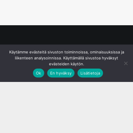
© S&J Media Oy
Käytämme evästeitä sivuston toiminnoissa, ominaisuuksissa ja
liikenteen analysoinnissa. Käyttämällä sivustoa hyväksyt
evästeiden käytön.
Ok
En hyväksy
Lisätietoja
;