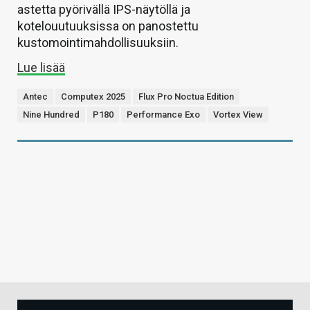
astetta pyörivällä IPS-näytöllä ja
kotelouutuuksissa on panostettu
kustomointimahdollisuuksiin.
Lue lisää
Antec
Computex 2025
Flux Pro Noctua Edition
Nine Hundred
P180
Performance Exo
Vortex View