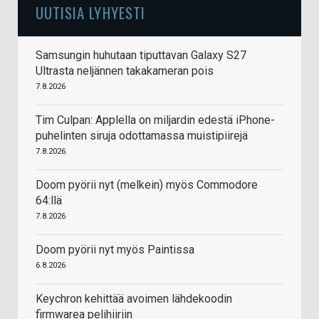
UUTISIA LYHYESTI
Samsungin huhutaan tiputtavan Galaxy S27
Ultrasta neljännen takakameran pois
7.8.2026
Tim Culpan: Applella on miljardin edestä iPhone-
puhelinten siruja odottamassa muistipiirejä
7.8.2026
Doom pyörii nyt (melkein) myös Commodore
64:llä
7.8.2026
Doom pyörii nyt myös Paintissa
6.8.2026
Keychron kehittää avoimen lähdekoodin
firmwarea pelihiiriin