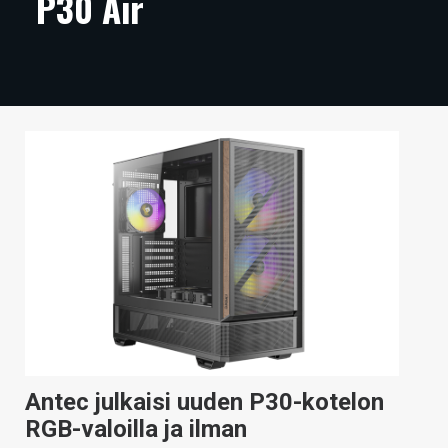
P30 Air
ARTIKKELIT
VIDEOT
TECHBBS
TIETOA
HINTA.FI
KAUPPA
VAIHDA TEEMA
HAKU
Antec julkaisi uuden P30-kotelon
RGB-valoilla ja ilman