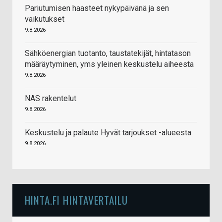
Pariutumisen haasteet nykypäivänä ja sen
vaikutukset
9.8.2026
Sähköenergian tuotanto, taustatekijät, hintatason
määräytyminen, yms yleinen keskustelu aiheesta
9.8.2026
NAS rakentelut
9.8.2026
Keskustelu ja palaute Hyvät tarjoukset -alueesta
9.8.2026
HINTA.FI HINTAVERTAILU