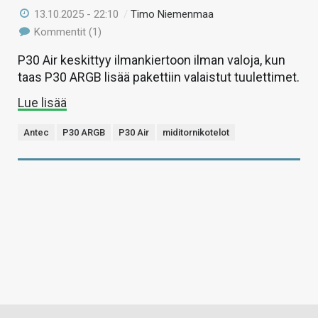
13.10.2025 - 22:10
/
Timo Niemenmaa
Kommentit (1)
P30 Air keskittyy ilmankiertoon ilman valoja, kun
taas P30 ARGB lisää pakettiin valaistut tuulettimet.
Lue lisää
Antec
P30 ARGB
P30 Air
miditornikotelot