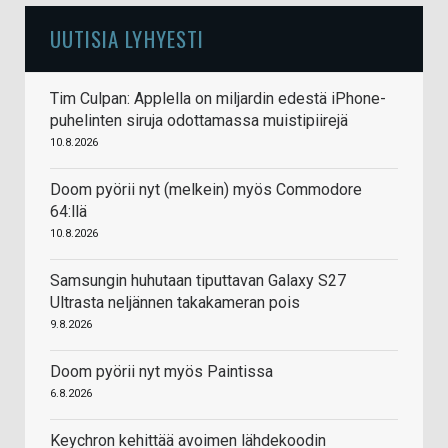
UUTISIA LYHYESTI
Tim Culpan: Applella on miljardin edestä iPhone-
puhelinten siruja odottamassa muistipiirejä
10.8.2026
Doom pyörii nyt (melkein) myös Commodore
64:llä
10.8.2026
Samsungin huhutaan tiputtavan Galaxy S27
Ultrasta neljännen takakameran pois
9.8.2026
Doom pyörii nyt myös Paintissa
6.8.2026
Keychron kehittää avoimen lähdekoodin