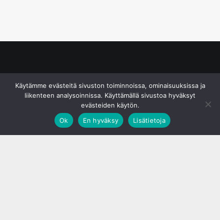
© S&J Media Oy
Käytämme evästeitä sivuston toiminnoissa, ominaisuuksissa ja
liikenteen analysoinnissa. Käyttämällä sivustoa hyväksyt
evästeiden käytön.
Ok
En hyväksy
Lisätietoja
;