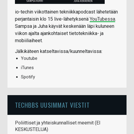
io-techin viikottainen tekniikkapodcast lähetetään
perjantaisin klo 15 live-lähetyksenä
YouTubessa
.
Sampsa ja Juha käyvät keskenään läpi kuluneen
viikon ajalta ajankohtaiset tietotekniikka- ja
mobiiliaiheet.
Jälkikäteen katseltavissa/kuunneltavissa:
Youtube
iTunes
Spotify
TECHBBS UUSIMMAT VIESTIT
Poliittiset ja yhteiskunnalliset meemit (EI
KESKUSTELUA)