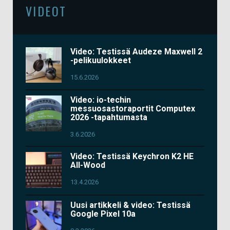
VIDEOT
Video: Testissä Audeze Maxwell 2
-pelikuulokkeet
15.6.2026
Video: io-techin
messuosastoraportit Computex
2026 -tapahtumasta
3.6.2026
Video: Testissä Keychron K2 HE
All-Wood
13.4.2026
Uusi artikkeli & video: Testissä
Google Pixel 10a