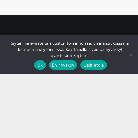
© S&J Media Oy
Käytämme evästeitä sivuston toiminnoissa, ominaisuuksissa ja
liikenteen analysoinnissa. Käyttämällä sivustoa hyväksyt
evästeiden käytön.
Ok
En hyväksy
Lisätietoja
;