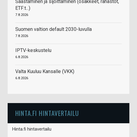
Säästäminen ja sijoittaminen (osakkeet, rahastot,
ETF:t...)
7.8.2026
Suomen valtion default 2030-luvulla
7.8.2026
IPTV-keskustelu
6.8.2026
Valta Kuuluu Kansalle (VKK)
6.8.2026
HINTA.FI HINTAVERTAILU
Hinta.fi hintavertailu