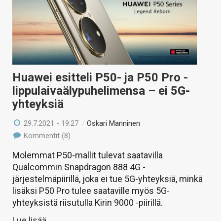
KAUPPA
VAIHDA TEEMA
Huawei esitteli P50- ja P50 Pro -
HAKU
lippulaivaälypuhelimensa – ei 5G-
yhteyksiä
29.7.2021 - 19:27
/
Oskari Manninen
Kommentit (8)
Molemmat P50-mallit tulevat saatavilla
Qualcommin Snapdragon 888 4G -
järjestelmäpiirillä, joka ei tue 5G-yhteyksiä, minkä
lisäksi P50 Pro tulee saataville myös 5G-
yhteyksistä riisutulla Kirin 9000 -piirillä.
Lue lisää