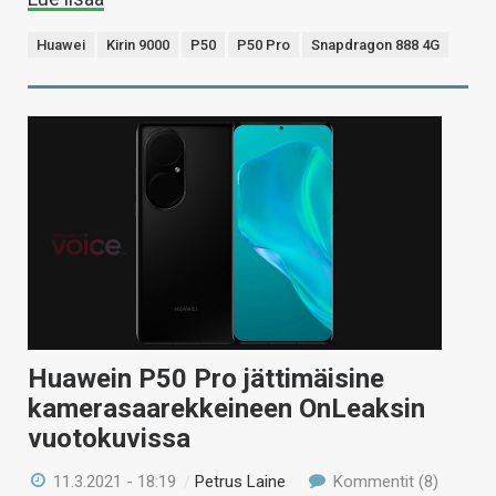
Huawei
Kirin 9000
P50
P50 Pro
Snapdragon 888 4G
Huawein P50 Pro jättimäisine
kamerasaarekkeineen OnLeaksin
vuotokuvissa
11.3.2021 - 18:19
/
Petrus Laine
Kommentit (8)