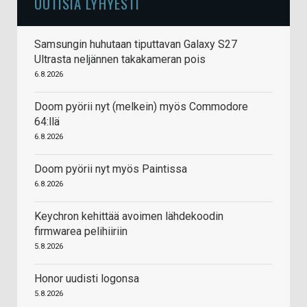
UUTISIA LYHYESTI
Samsungin huhutaan tiputtavan Galaxy S27
Ultrasta neljännen takakameran pois
6.8.2026
Doom pyörii nyt (melkein) myös Commodore
64:llä
6.8.2026
Doom pyörii nyt myös Paintissa
6.8.2026
Keychron kehittää avoimen lähdekoodin
firmwarea pelihiiriin
5.8.2026
Honor uudisti logonsa
5.8.2026