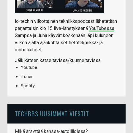
io-techin viikottainen tekniikkapodcast lähetetään
perjantaisin klo 15 live-lähetyksenä
YouTubessa
.
Sampsa ja Juha käyvät keskenään läpi kuluneen
viikon ajalta ajankohtaiset tietotekniikka- ja
mobiiliaiheet.
Jälkikäteen katseltavissa/kuunneltavissa:
Youtube
iTunes
Spotify
TECHBBS UUSIMMAT VIESTIT
Mikä ärsyttää kanssa-autoilijoissa?