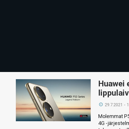
Huawei e
lippulai
29.7.2021 - 
Molemmat P50
4G -järjestelm