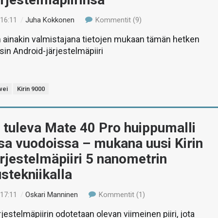
 16:11
/
Juha Kokkonen
Kommentit (9)
n ainakin valmistajana tietojen mukaan tämän hetken
sin Android-järjestelmäpiiri
wei
Kirin 9000
 tuleva Mate 40 Pro huippumalli
sa vuodoissa – mukana uusi Kirin
rjestelmäpiiri 5 nanometrin
stekniikalla
 17:11
/
Oskari Manninen
Kommentit (1)
rjestelmäpiirin odotetaan olevan viimeinen piiri, jota