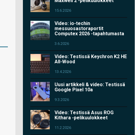
Maxwell 2 -pelikuulokkeet
15.6.2026
Video: io-techin
messuosastoraportit
Computex 2026 -tapahtumasta
3.6.2026
Video: Testissä Keychron K2 HE
All-Wood
13.4.2026
Uusi artikkeli & video: Testissä
Google Pixel 10a
9.3.2026
Video: Testissä Asus ROG
Kithara -pelikuulokkeet
11.2.2026