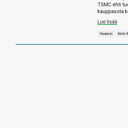
TSMC ehti tuo
kauppasota ke
Lue lisää
Huawei
Kirin 