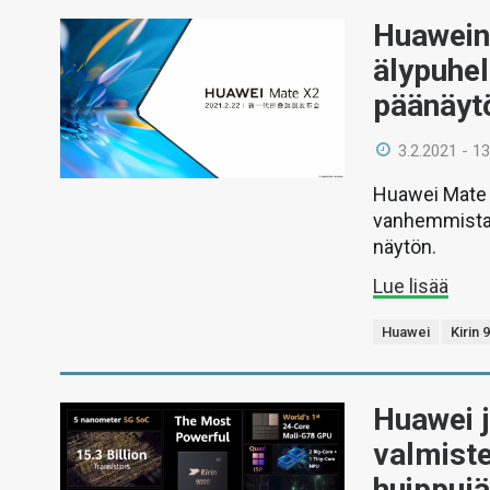
Huawein
älypuhel
päänäyt
3.2.2021 - 13
Huawei Mate 
vanhemmista M
näytön.
Lue lisää
Huawei
Kirin 
Huawei j
valmiste
huippujä