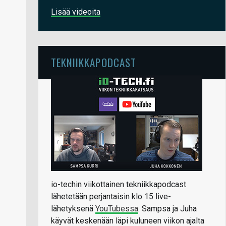
Lisää videoita
TEKNIIKKAPODCAST
io-techin viikottainen tekniikkapodcast
lähetetään perjantaisin klo 15 live-
lähetyksenä
YouTubessa
. Sampsa ja Juha
käyvät keskenään läpi kuluneen viikon ajalta