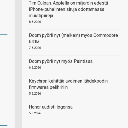
Tim Culpan: Applella on miljardin edestä
iPhone-puhelinten siruja odottamassa
muistipiirejä
8.8.2026
Doom pyörii nyt (melkein) myös Commodore
64:llä
7.8.2026
Doom pyörii nyt myös Paintissa
6.8.2026
Keychron kehittää avoimen lähdekoodin
firmwarea pelihiiriin
5.8.2026
Honor uudisti logonsa
5.8.2026