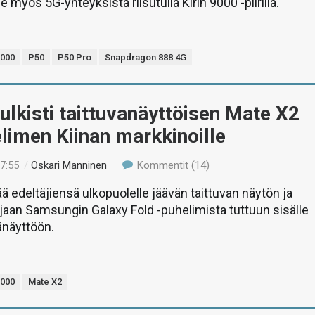
le myös 5G-yhteyksistä riisutulla Kirin 9000 -piirillä.
9000
P50
P50 Pro
Snapdragon 888 4G
ulkisti taittuvanäyttöisen Mate X2
limen Kiinan markkinoille
17:55
/
Oskari Manninen
Kommentit (14)
ä edeltäjiensä ulkopuolelle jäävän taittuvan näytön ja
ijaan Samsungin Galaxy Fold -puhelimista tuttuun sisälle
änäyttöön.
9000
Mate X2