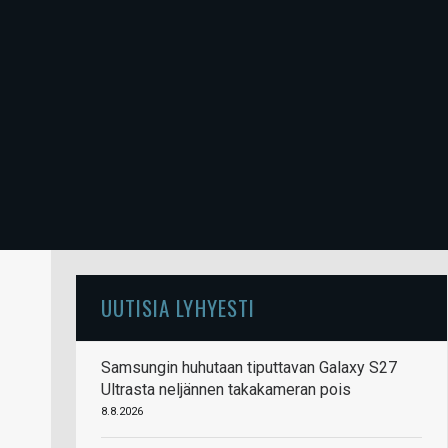
UUTISIA LYHYESTI
Samsungin huhutaan tiputtavan Galaxy S27
Ultrasta neljännen takakameran pois
8.8.2026