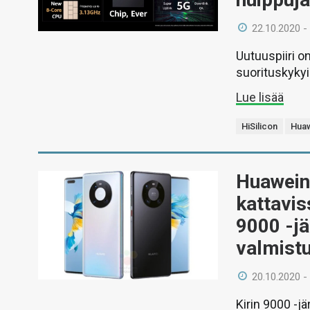
22.10.2020 -
Uutuuspiiri o
suorituskykyi
Lue lisää
HiSilicon
Hua
Huawein
kattavis
9000 -jä
valmistu
20.10.2020 -
Kirin 9000 -jä