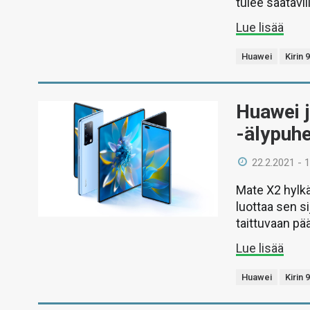
tulee saatavil
Lue lisää
Huawei
Kirin 
Huawei j
-älypuhe
22.2.2021 - 
Mate X2 hylkä
luottaa sen s
taittuvaan pä
Lue lisää
Huawei
Kirin 