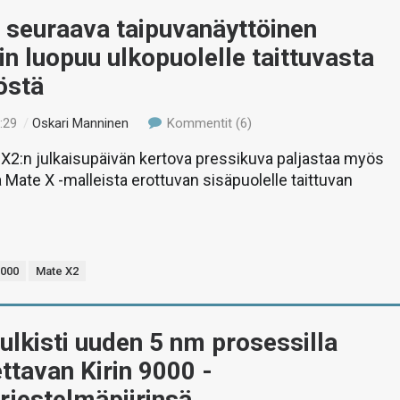
 seuraava taipuvanäyttöinen
in luopuu ulkopuolelle taittuvasta
östä
:29
/
Oskari Manninen
Kommentit (6)
X2:n julkaisupäivän kertova pressikuva paljastaa myös
ate X -malleista erottuvan sisäpuolelle taittuvan
9000
Mate X2
ulkisti uuden 5 nm prosessilla
ttavan Kirin 9000 -
rjestelmäpiirinsä