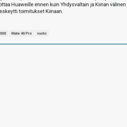
ttaa Huaweille ennen kuin Yhdysvaltain ja Kiinan välinen
skeytti toimitukset Kiinaan.
9000
Mate 40 Pro
vuoto