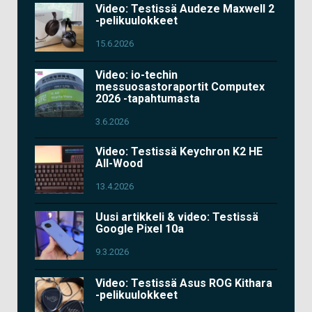
Video: Testissä Audeze Maxwell 2
-pelikuulokkeet
15.6.2026
Video: io-techin
messuosastoraportit Computex
2026 -tapahtumasta
3.6.2026
Video: Testissä Keychron K2 HE
All-Wood
13.4.2026
Uusi artikkeli & video: Testissä
Google Pixel 10a
9.3.2026
Video: Testissä Asus ROG Kithara
-pelikuulokkeet