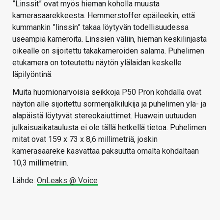
”Linssit” ovat myös hieman koholla muusta
kamerasaarekkeesta. Hemmerstoffer epäileekin, että
kummankin ”linssin” takaa löytyvän todellisuudessa
useampia kameroita. Linssien väliin, hieman keskilinjasta
oikealle on sijoitettu takakameroiden salama. Puhelimen
etukamera on toteutettu näytön ylälaidan keskelle
läpilyöntinä.
Muita huomionarvoisia seikkoja P50 Pron kohdalla ovat
näytön alle sijoitettu sormenjälkilukija ja puhelimen ylä- ja
alapäistä löytyvät stereokaiuttimet. Huawein uutuuden
julkaisuaikataulusta ei ole tällä hetkellä tietoa. Puhelimen
mitat ovat 159 x 73 x 8,6 millimetriä, joskin
kamerasaareke kasvattaa paksuutta omalta kohdaltaan
10,3 millimetriin.
Lähde:
OnLeaks @ Voice