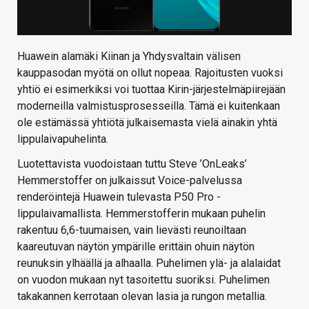
Huawein alamäki Kiinan ja Yhdysvaltain välisen
kauppasodan myötä on ollut nopeaa. Rajoitusten vuoksi
yhtiö ei esimerkiksi voi tuottaa Kirin-järjestelmäpiirejään
moderneilla valmistusprosesseilla. Tämä ei kuitenkaan
ole estämässä yhtiötä julkaisemasta vielä ainakin yhtä
lippulaivapuhelinta.
Luotettavista vuodoistaan tuttu Steve ’OnLeaks’
Hemmerstoffer on julkaissut Voice-palvelussa
renderöintejä Huawein tulevasta P50 Pro -
lippulaivamallista. Hemmerstofferin mukaan puhelin
rakentuu 6,6-tuumaisen, vain lievästi reunoiltaan
kaareutuvan näytön ympärille erittäin ohuin näytön
reunuksin ylhäällä ja alhaalla. Puhelimen ylä- ja alalaidat
on vuodon mukaan nyt tasoitettu suoriksi. Puhelimen
takakannen kerrotaan olevan lasia ja rungon metallia.