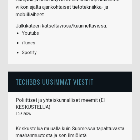
viikon ajalta ajankohtaiset tietotekniikka- ja
mobiiliaiheet.
Jälkikäteen katseltavissa/kuunneltavissa:
Youtube
iTunes
Spotify
TECHBBS UUSIMMAT VIESTIT
Poliittiset ja yhteiskunnalliset meemit (EI
KESKUSTELUA)
10.8.2026
Keskustelua muualla kuin Suomessa tapahtuvasta
maahanmuutosta ja sen ilmiöistä