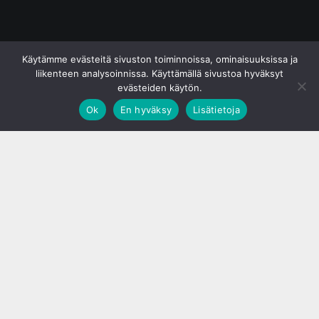
© S&J Media Oy
Käytämme evästeitä sivuston toiminnoissa, ominaisuuksissa ja
liikenteen analysoinnissa. Käyttämällä sivustoa hyväksyt
evästeiden käytön.
Ok
En hyväksy
Lisätietoja
;