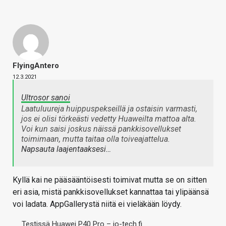
FlyingAntero
12.3.2021
Ultrosor sanoi
Laatuluureja huippuspekseillä ja ostaisin varmasti,
jos ei olisi törkeästi vedetty Huaweilta mattoa alta.
Voi kun saisi joskus näissä pankkisovellukset
toimimaan, mutta taitaa olla toiveajattelua.
Napsauta laajentaaksesi…
Kyllä kai ne pääsääntöisesti toimivat mutta se on sitten
eri asia, mistä pankkisovellukset kannattaa tai ylipäänsä
voi ladata. AppGallerystä niitä ei vieläkään löydy.
Testissä Huawei P40 Pro – io-tech.fi