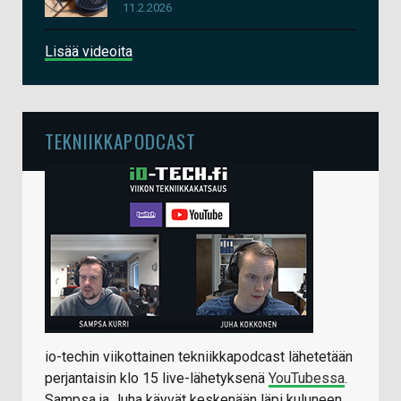
11.2.2026
Lisää videoita
TEKNIIKKAPODCAST
io-techin viikottainen tekniikkapodcast lähetetään
perjantaisin klo 15 live-lähetyksenä
YouTubessa
.
Sampsa ja Juha käyvät keskenään läpi kuluneen