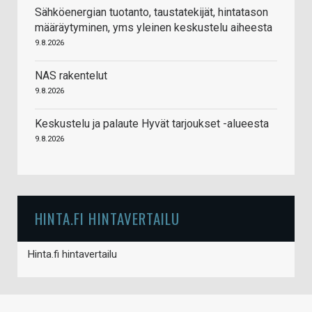
Sähköenergian tuotanto, taustatekijät, hintatason
määräytyminen, yms yleinen keskustelu aiheesta
9.8.2026
NAS rakentelut
9.8.2026
Keskustelu ja palaute Hyvät tarjoukset -alueesta
9.8.2026
HINTA.FI HINTAVERTAILU
Hinta.fi hintavertailu