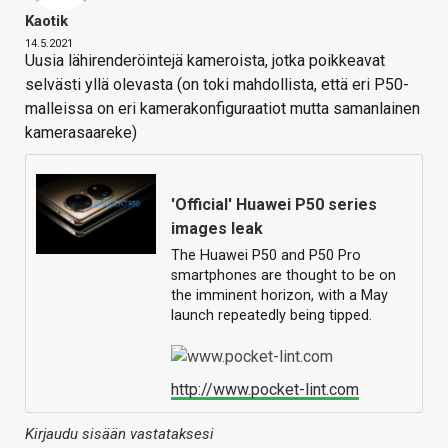
Kaotik
14.5.2021
Uusia lähirenderöintejä kameroista, jotka poikkeavat
selvästi yllä olevasta (on toki mahdollista, että eri P50-
malleissa on eri kamerakonfiguraatiot mutta samanlainen
kamerasaareke)
'Official' Huawei P50 series
images leak
The Huawei P50 and P50 Pro
smartphones are thought to be on
the imminent horizon, with a May
launch repeatedly being tipped.
http://www.pocket-lint.com
Kirjaudu sisään vastataksesi