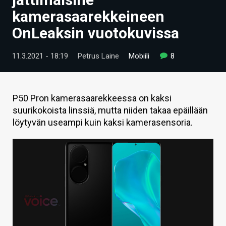
ARTIKKELIT
kamerasaarekkeineen
OnLeaksin vuotokuvissa
VIDEOT
TECHBBS
11.3.2021 - 18:19
Petrus Laine
Mobiili
8
TIETOA
HINTA.FI
P50 Pron kamerasaarekkeessa on kaksi
suurikokoista linssiä, mutta niiden takaa epäillään
KAUPPA
löytyvän useampi kuin kaksi kamerasensoria.
VAIHDA TEEMA
HAKU