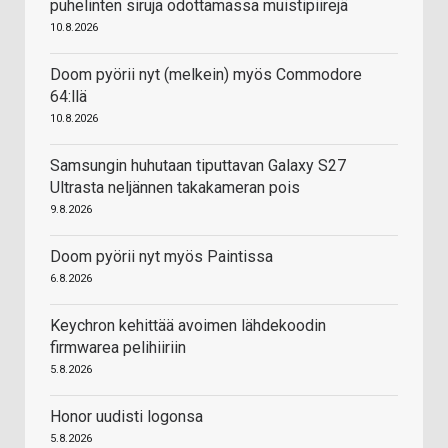
puhelinten siruja odottamassa muistipiirejä
10.8.2026
Doom pyörii nyt (melkein) myös Commodore
64:llä
10.8.2026
Samsungin huhutaan tiputtavan Galaxy S27
Ultrasta neljännen takakameran pois
9.8.2026
Doom pyörii nyt myös Paintissa
6.8.2026
Keychron kehittää avoimen lähdekoodin
firmwarea pelihiiriin
5.8.2026
Honor uudisti logonsa
5.8.2026