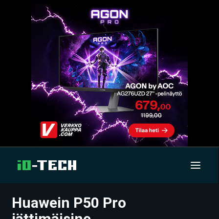
Huawein P50 Pro
UUTISET
jättimäisine