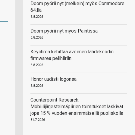
Doom pyörii nyt (melkein) myös Commodore
64:llä
6.8.2026
Doom pyörii nyt myös Paintissa
6.8.2026
Keychron kehittää avoimen lähdekoodin
firmwarea pelihiiriin
5.8.2026
Honor uudisti logonsa
5.8.2026
Counterpoint Research:
Mobiilijärjestelmäpiirien toimitukset laskivat
jopa 15 % vuoden ensimmäisellä puoliskolla
31.7.2026