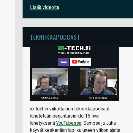
Lisää videoita
TEKNIIKKAPODCAST
io-techin viikottainen tekniikkapodcast
lähetetään perjantaisin klo 15 live-
lähetyksenä
YouTubessa
. Sampsa ja Juha
käyvät keskenään läpi kuluneen viikon ajalta