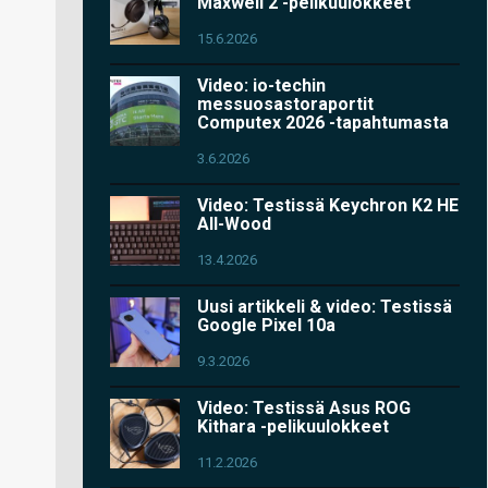
Maxwell 2 -pelikuulokkeet
15.6.2026
Video: io-techin
messuosastoraportit
Computex 2026 -tapahtumasta
3.6.2026
Video: Testissä Keychron K2 HE
All-Wood
13.4.2026
Uusi artikkeli & video: Testissä
Google Pixel 10a
9.3.2026
Video: Testissä Asus ROG
Kithara -pelikuulokkeet
11.2.2026