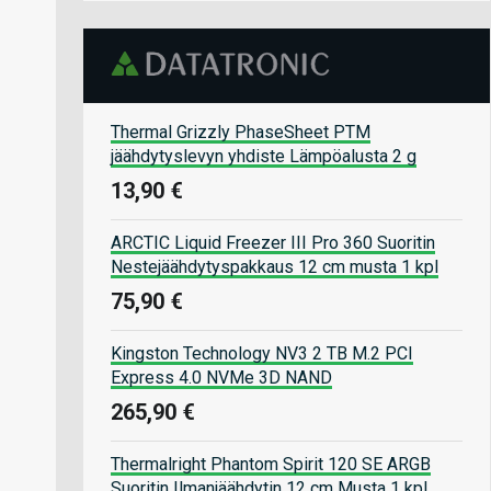
Thermal Grizzly PhaseSheet PTM
jäähdytyslevyn yhdiste Lämpöalusta 2 g
13,90 €
ARCTIC Liquid Freezer III Pro 360 Suoritin
Nestejäähdytyspakkaus 12 cm musta 1 kpl
75,90 €
Kingston Technology NV3 2 TB M.2 PCI
Express 4.0 NVMe 3D NAND
265,90 €
Thermalright Phantom Spirit 120 SE ARGB
Suoritin Ilmanjäähdytin 12 cm Musta 1 kpl