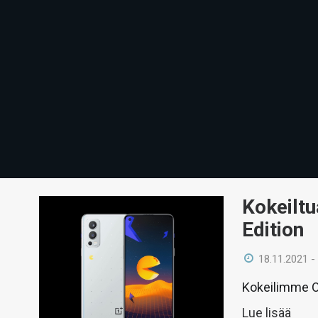
Kokeilt
Edition
18.11.2021 -
Kokeilimme O
Lue lisää