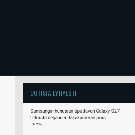
UUTISIA LYHYESTI
Samsungin huhutaan tiputtavan Galaxy S27
Ultrasta neljännen takakameran pois
6.8.2026