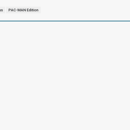
us
PAC-MAN Edition