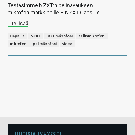
Testasimme NZXT:n pelinavauksen
mikrofonimarkkinoille – NZXT Capsule
Lue lisää
Capsule
NZXT
USB-mikrofoni
erillismikrofoni
mikrofoni
pelimikrofoni
video
UUTISIA LYHYESTI