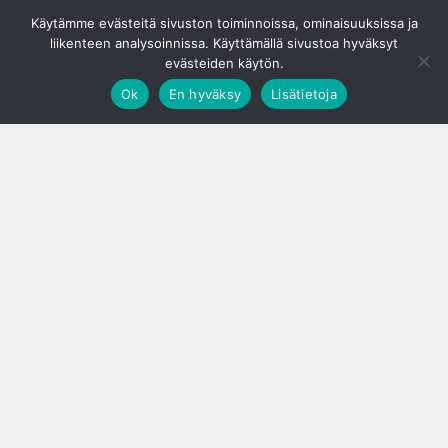
© S&J Media Oy
Käytämme evästeitä sivuston toiminnoissa, ominaisuuksissa ja
liikenteen analysoinnissa. Käyttämällä sivustoa hyväksyt
evästeiden käytön.
Ok
En hyväksy
Lisätietoja
;