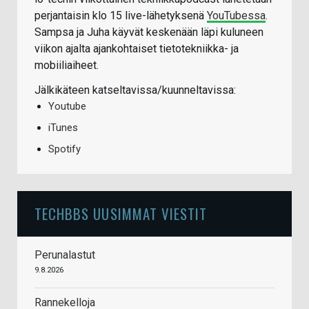
perjantaisin klo 15 live-lähetyksenä
YouTubessa
.
Sampsa ja Juha käyvät keskenään läpi kuluneen
viikon ajalta ajankohtaiset tietotekniikka- ja
mobiiliaiheet.
Jälkikäteen katseltavissa/kuunneltavissa:
Youtube
iTunes
Spotify
TECHBBS UUSIMMAT VIESTIT
Perunalastut
9.8.2026
Rannekelloja