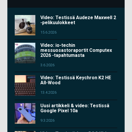
Video: Testissä Audeze Maxwell 2
-pelikuulokkeet
15.6.2026
Video: io-techin
messuosastoraportit Computex
2026 -tapahtumasta
3.6.2026
Video: Testissä Keychron K2 HE
All-Wood
13.4.2026
Uusi artikkeli & video: Testissä
Google Pixel 10a
9.3.2026