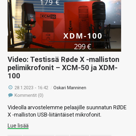
KAUPPA
VAIHDA TEEMA
HAKU
Video: Testissä Røde X -malliston
pelimikrofonit – XCM-50 ja XDM-
100
28.1.2023 - 16:42
/
Oskari Manninen
Kommentit (0)
Videolla arvostelemme pelaajille suunnatun RØDE
X -malliston USB-liitäntäiset mikrofonit.
Lue lisää