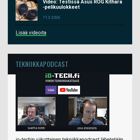
Video: Testissä Asus ROG Kithara
-pelikuulokkeet
11.2.2026
Lisää videoita
TEKNIIKKAPODCAST
io-techin viikottainen tekniikkapodcast lähetetään