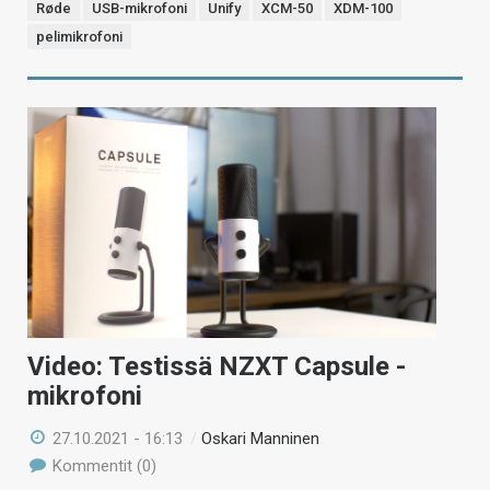
Røde
USB-mikrofoni
Unify
XCM-50
XDM-100
pelimikrofoni
Video: Testissä NZXT Capsule -
mikrofoni
27.10.2021 - 16:13
/
Oskari Manninen
Kommentit (0)