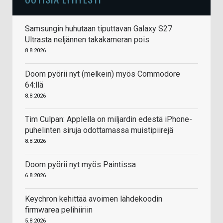
Samsungin huhutaan tiputtavan Galaxy S27
Ultrasta neljännen takakameran pois
8.8.2026
Doom pyörii nyt (melkein) myös Commodore
64:llä
8.8.2026
Tim Culpan: Applella on miljardin edestä iPhone-
puhelinten siruja odottamassa muistipiirejä
8.8.2026
Doom pyörii nyt myös Paintissa
6.8.2026
Keychron kehittää avoimen lähdekoodin
firmwarea pelihiiriin
5.8.2026