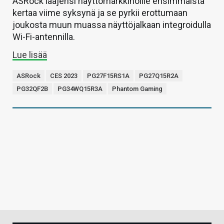
ASRock laajensi näyttömarkkinoille ensimmäistä
kertaa viime syksynä ja se pyrkii erottumaan
joukosta muun muassa näyttöjalkaan integroidulla
Wi-Fi-antennilla.
Lue lisää
ASRock
CES 2023
PG27F15RS1A
PG27Q15R2A
PG32QF2B
PG34WQ15R3A
Phantom Gaming