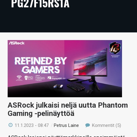
PG27F15RS1A
ARTIKKELIT
VIDEOT
TECHBBS
TIETOA
HINTA.FI
KAUPPA
VAIHDA TEEMA
ASRock julkaisi neljä uutta Phantom
Gaming -pelinäyttöä
HAKU
11.1.2023 - 08:47
/
Petrus Laine
Kommentit (5)