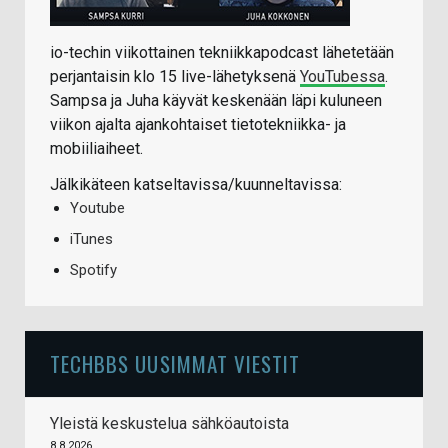
io-techin viikottainen tekniikkapodcast lähetetään
perjantaisin klo 15 live-lähetyksenä
YouTubessa
.
Sampsa ja Juha käyvät keskenään läpi kuluneen
viikon ajalta ajankohtaiset tietotekniikka- ja
mobiiliaiheet.
Jälkikäteen katseltavissa/kuunneltavissa:
Youtube
iTunes
Spotify
TECHBBS UUSIMMAT VIESTIT
Yleistä keskustelua sähköautoista
8.8.2026