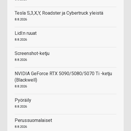
Tesla S,3,X,Y, Roadster ja Cybertruck yleistä
8.8.2026
Lidl:n ruuat
8.8.2026
Screenshot-ketju
8.8.2026
NVIDIA GeForce RTX 5090/5080/5070 Ti -ketju
(Blackwell)
8.8.2026
Pyöräily
8.8.2026
Perussuomalaiset
8.8.2026