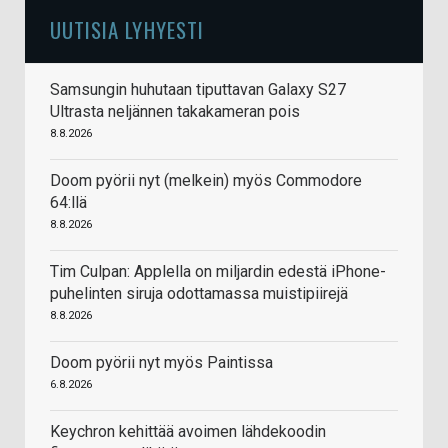
UUTISIA LYHYESTI
Samsungin huhutaan tiputtavan Galaxy S27
Ultrasta neljännen takakameran pois
8.8.2026
Doom pyörii nyt (melkein) myös Commodore
64:llä
8.8.2026
Tim Culpan: Applella on miljardin edestä iPhone-
puhelinten siruja odottamassa muistipiirejä
8.8.2026
Doom pyörii nyt myös Paintissa
6.8.2026
Keychron kehittää avoimen lähdekoodin