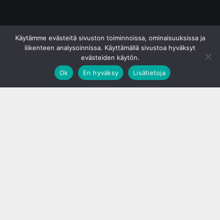
© S&J Media Oy
Käytämme evästeitä sivuston toiminnoissa, ominaisuuksissa ja
liikenteen analysoinnissa. Käyttämällä sivustoa hyväksyt
evästeiden käytön.
Ok
En hyväksy
Lisätietoja
;