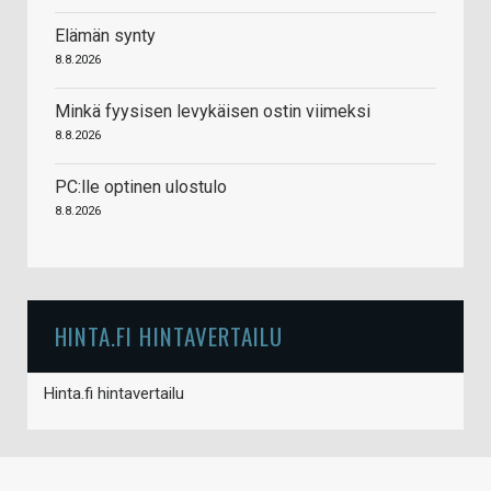
Elämän synty
8.8.2026
Minkä fyysisen levykäisen ostin viimeksi
8.8.2026
PC:lle optinen ulostulo
8.8.2026
HINTA.FI HINTAVERTAILU
Hinta.fi hintavertailu