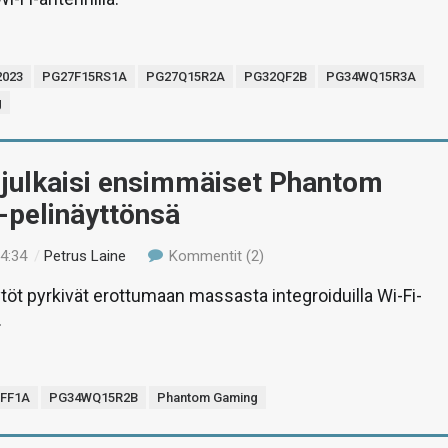
2023
PG27F15RS1A
PG27Q15R2A
PG32QF2B
PG34WQ15R3A
g
julkaisi ensimmäiset Phantom
-pelinäyttönsä
14:34
/
Petrus Laine
Kommentit (2)
öt pyrkivät erottumaan massasta integroiduilla Wi-Fi-
.
FF1A
PG34WQ15R2B
Phantom Gaming