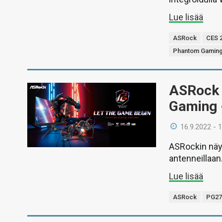
Lue lisää
ASRock
CES 
Phantom Gamin
ASRock 
Gaming 
16.9.2022 - 
ASRockin näyt
antenneillaan
Lue lisää
ASRock
PG27