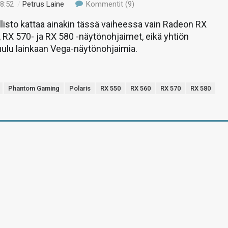
18:52
/
Petrus Laine
Kommentit (9)
isto kattaa ainakin tässä vaiheessa vain Radeon RX
, RX 570- ja RX 580 -näytönohjaimet, eikä yhtiön
uulu lainkaan Vega-näytönohjaimia.
Phantom Gaming
Polaris
RX 550
RX 560
RX 570
RX 580