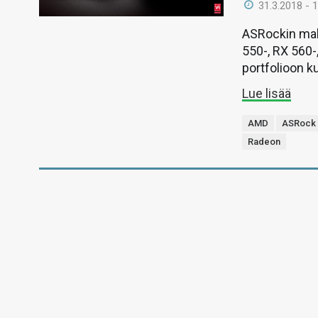
31.3.2018 - 
ASRockin mall
550-, RX 560-
portfolioon k
Lue lisää
AMD
ASRock
Radeon