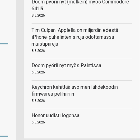
Doom pyörii nyt (melkein) myös Commodore
64:llä
8.8.2026
Tim Culpan: Applella on miljardin edestä
iPhone-puhelinten siruja odottamassa
muistipiirejä
8.8.2026
Doom pyörii nyt myös Paintissa
6.8.2026
Keychron kehittää avoimen lähdekoodin
firmwarea pelihiiriin
5.8.2026
Honor uudisti logonsa
5.8.2026