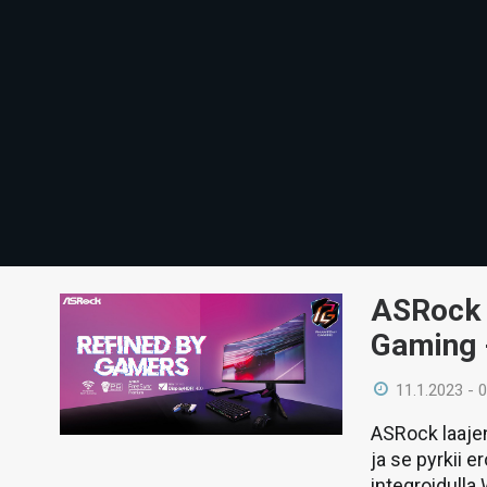
ASRock j
Gaming 
11.1.2023 - 
ASRock laaje
ja se pyrkii
integroidulla 