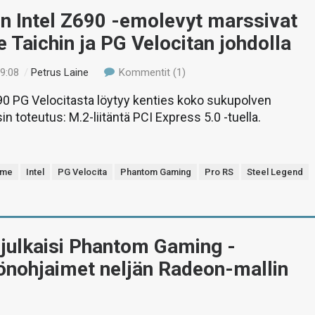
n Intel Z690 -emolevyt marssivat
e Taichin ja PG Velocitan johdolla
19:08
/
Petrus Laine
Kommentit (1)
0 PG Velocitasta löytyy kenties koko sukupolven
in toteutus: M.2-liitäntä PCI Express 5.0 -tuella.
eme
Intel
PG Velocita
Phantom Gaming
Pro RS
Steel Legend
julkaisi Phantom Gaming -
önohjaimet neljän Radeon-mallin