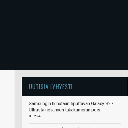
UUTISIA LYHYESTI
Samsungin huhutaan tiputtavan Galaxy S27
Ultrasta neljännen takakameran pois
8.8.2026