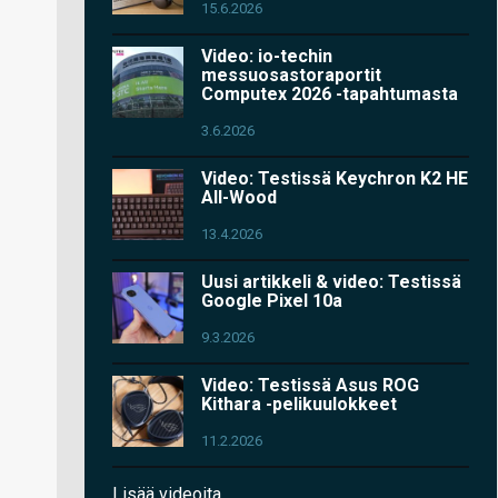
15.6.2026
Video: io-techin
messuosastoraportit
Computex 2026 -tapahtumasta
3.6.2026
Video: Testissä Keychron K2 HE
All-Wood
13.4.2026
Uusi artikkeli & video: Testissä
Google Pixel 10a
9.3.2026
Video: Testissä Asus ROG
Kithara -pelikuulokkeet
11.2.2026
Lisää videoita