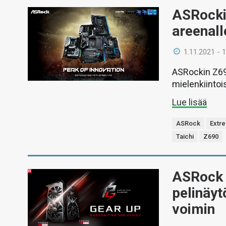
ASRocki
areenall
1.11.2021 - 
ASRockin Z69
mielenkiintois
Lue lisää
ASRock
Extr
Taichi
Z690
ASRock 
pelinäyt
voimin