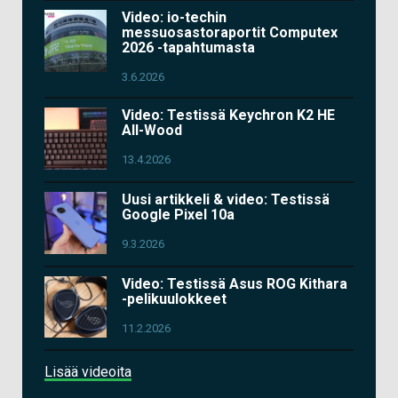
Video: io-techin
messuosastoraportit Computex
2026 -tapahtumasta
3.6.2026
Video: Testissä Keychron K2 HE
All-Wood
13.4.2026
Uusi artikkeli & video: Testissä
Google Pixel 10a
9.3.2026
Video: Testissä Asus ROG Kithara
-pelikuulokkeet
11.2.2026
Lisää videoita