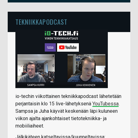
TEKNIIKKAPODCAST
io-techin viikottainen tekniikkapodcast lähetetään
perjantaisin klo 15 live-lähetyksenä
YouTubessa
.
Sampsa ja Juha käyvät keskenään läpi kuluneen
viikon ajalta ajankohtaiset tietotekniikka- ja
mobiiliaiheet.
Jälkikäteen katseltavissa/kuunneltavissa: