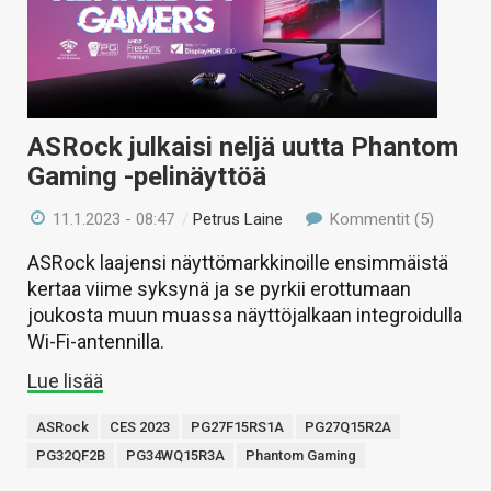
KAUPPA
VAIHDA TEEMA
ASRock julkaisi neljä uutta Phantom
Gaming -pelinäyttöä
HAKU
11.1.2023 - 08:47
/
Petrus Laine
Kommentit (5)
ASRock laajensi näyttömarkkinoille ensimmäistä
kertaa viime syksynä ja se pyrkii erottumaan
joukosta muun muassa näyttöjalkaan integroidulla
Wi-Fi-antennilla.
Lue lisää
ASRock
CES 2023
PG27F15RS1A
PG27Q15R2A
PG32QF2B
PG34WQ15R3A
Phantom Gaming