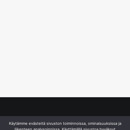
© S&J Media Oy
Käytämme evästeitä sivuston toiminnoissa, ominaisuuksissa ja
liikenteen analysoinnissa. Käyttämällä sivustoa hyväksyt