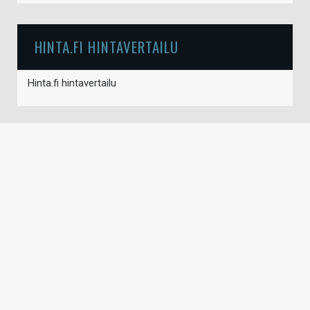
HINTA.FI HINTAVERTAILU
Hinta.fi hintavertailu