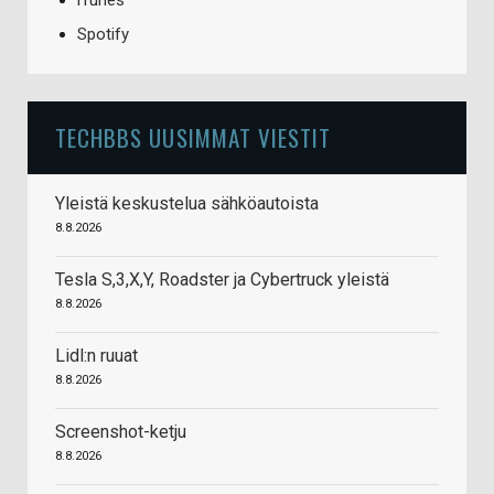
iTunes
Spotify
TECHBBS UUSIMMAT VIESTIT
Yleistä keskustelua sähköautoista
8.8.2026
Tesla S,3,X,Y, Roadster ja Cybertruck yleistä
8.8.2026
Lidl:n ruuat
8.8.2026
Screenshot-ketju
8.8.2026