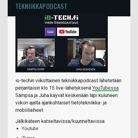
TEKNIIKKAPODCAST
io-techin viikottainen tekniikkapodcast lähetetään
perjantaisin klo 15 live-lähetyksenä
YouTubessa
.
Sampsa ja Juha käyvät keskenään läpi kuluneen
viikon ajalta ajankohtaiset tietotekniikka- ja
mobiiliaiheet.
Jälkikäteen katseltavissa/kuunneltavissa:
Youtube