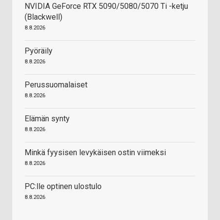
NVIDIA GeForce RTX 5090/5080/5070 Ti -ketju
(Blackwell)
8.8.2026
Pyöräily
8.8.2026
Perussuomalaiset
8.8.2026
Elämän synty
8.8.2026
Minkä fyysisen levykäisen ostin viimeksi
8.8.2026
PC:lle optinen ulostulo
8.8.2026