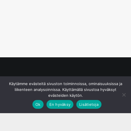
© S&J Media Oy
Käytämme evästeitä sivuston toiminnoissa, ominaisuuksissa ja
liikenteen analysoinnissa. Käyttämällä sivustoa hyväksyt
evästeiden käytön.
Ok
En hyväksy
Lisätietoja
;