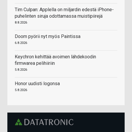
Tim Culpan: Applella on miljardin edestä iPhone-
puhelinten siruja odottamassa muistipiirejä
8.8.2026
Doom pyörii nyt myös Paintissa
6.8.2026
Keychron kehittää avoimen lähdekoodin
firmwarea pelihiiriin
5.8.2026
Honor uudisti logonsa
5.8.2026