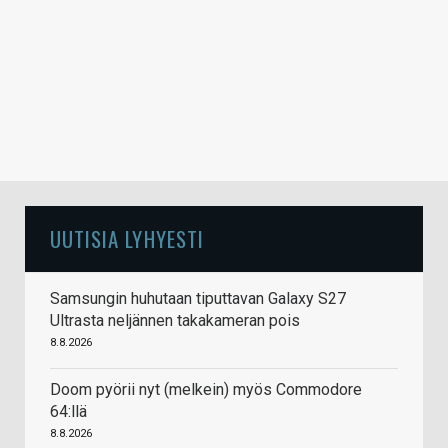
UUTISIA LYHYESTI
Samsungin huhutaan tiputtavan Galaxy S27
Ultrasta neljännen takakameran pois
8.8.2026
Doom pyörii nyt (melkein) myös Commodore
64:llä
8.8.2026