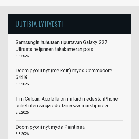
UUTISIA LYHYESTI
Samsungin huhutaan tiputtavan Galaxy S27
Ultrasta neljännen takakameran pois
8.8.2026
Doom pyörii nyt (melkein) myös Commodore
64:llä
8.8.2026
Tim Culpan: Applella on miljardin edestä iPhone-
puhelinten siruja odottamassa muistipiirejä
8.8.2026
Doom pyörii nyt myös Paintissa
6.8.2026