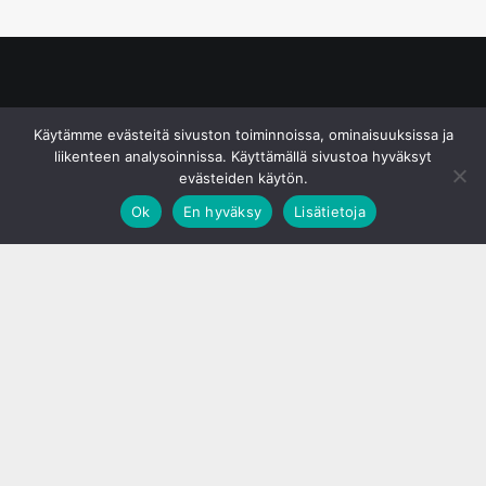
© S&J Media Oy
Käytämme evästeitä sivuston toiminnoissa, ominaisuuksissa ja
liikenteen analysoinnissa. Käyttämällä sivustoa hyväksyt
evästeiden käytön.
Ok
En hyväksy
Lisätietoja
;