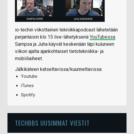
io-techin viikottainen tekniikkapodcast lähetetään
perjantaisin klo 15 live-lähetyksenä
YouTubessa
.
Sampsa ja Juha käyvät keskenään läpi kuluneen
viikon ajalta ajankohtaiset tietotekniikka- ja
mobiiliaiheet.
Jälkikäteen katseltavissa/kuunneltavissa:
Youtube
iTunes
Spotify
TECHBBS UUSIMMAT VIESTIT