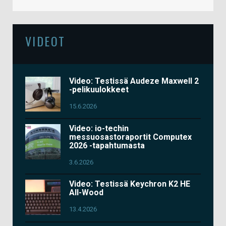
VIDEOT
Video: Testissä Audeze Maxwell 2
-pelikuulokkeet
15.6.2026
Video: io-techin
messuosastoraportit Computex
2026 -tapahtumasta
3.6.2026
Video: Testissä Keychron K2 HE
All-Wood
13.4.2026