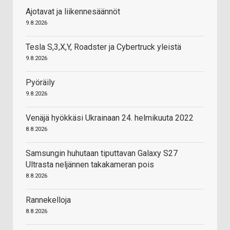
Ajotavat ja liikennesäännöt
9.8.2026
Tesla S,3,X,Y, Roadster ja Cybertruck yleistä
9.8.2026
Pyöräily
9.8.2026
Venäjä hyökkäsi Ukrainaan 24. helmikuuta 2022
8.8.2026
Samsungin huhutaan tiputtavan Galaxy S27
Ultrasta neljännen takakameran pois
8.8.2026
Rannekelloja
8.8.2026