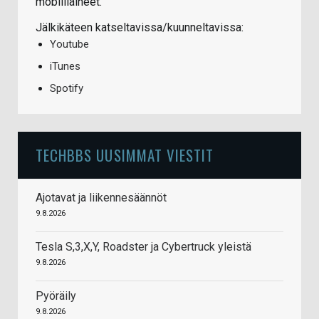
mobiiliaiheet.
Jälkikäteen katseltavissa/kuunneltavissa:
Youtube
iTunes
Spotify
TECHBBS UUSIMMAT VIESTIT
Ajotavat ja liikennesäännöt
9.8.2026
Tesla S,3,X,Y, Roadster ja Cybertruck yleistä
9.8.2026
Pyöräily
9.8.2026