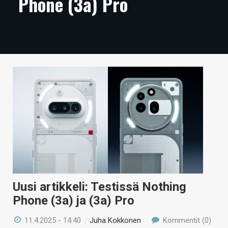
Phone (3a) Pro
ARTIKKELIT
VIDEOT
TECHBBS
TIETOA
HINTA.FI
KAUPPA
VAIHDA TEEMA
Uusi artikkeli: Testissä Nothing
HAKU
Phone (3a) ja (3a) Pro
11.4.2025 - 14:40
/
Juha Kokkonen
Kommentit (0)