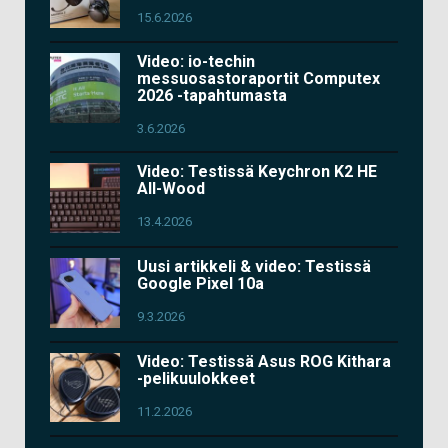
15.6.2026
Video: io-techin
messuosastoraportit Computex
2026 -tapahtumasta
3.6.2026
Video: Testissä Keychron K2 HE
All-Wood
13.4.2026
Uusi artikkeli & video: Testissä
Google Pixel 10a
9.3.2026
Video: Testissä Asus ROG Kithara
-pelikuulokkeet
11.2.2026