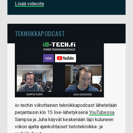
Lisää videoita
TEKNIIKKAPODCAST
io-techin viikottainen tekniikkapodcast lähetetään
perjantaisin klo 15 live-lähetyksenä
YouTubessa
.
Sampsa ja Juha käyvät keskenään läpi kuluneen
viikon ajalta ajankohtaiset tietotekniikka- ja