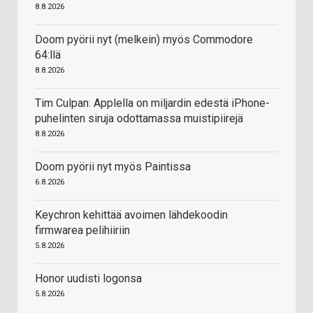
8.8.2026
Doom pyörii nyt (melkein) myös Commodore
64:llä
8.8.2026
Tim Culpan: Applella on miljardin edestä iPhone-
puhelinten siruja odottamassa muistipiirejä
8.8.2026
Doom pyörii nyt myös Paintissa
6.8.2026
Keychron kehittää avoimen lähdekoodin
firmwarea pelihiiriin
5.8.2026
Honor uudisti logonsa
5.8.2026