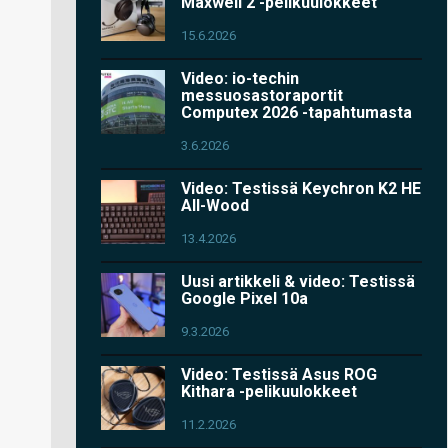
Maxwell 2 -pelikuulokkeet
15.6.2026
Video: io-techin
messuosastoraportit
Computex 2026 -tapahtumasta
3.6.2026
Video: Testissä Keychron K2 HE
All-Wood
13.4.2026
Uusi artikkeli & video: Testissä
Google Pixel 10a
9.3.2026
Video: Testissä Asus ROG
Kithara -pelikuulokkeet
11.2.2026