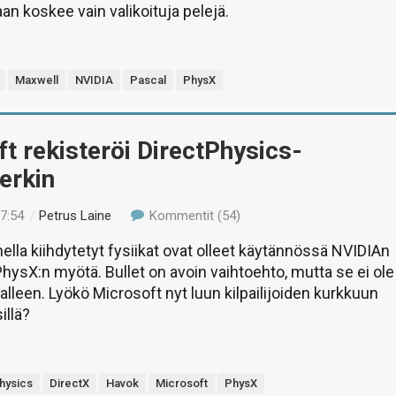
aan koskee vain valikoituja pelejä.
Maxwell
NVIDIA
Pascal
PhysX
t rekisteröi DirectPhysics-
erkin
17:54
/
Petrus Laine
Kommentit (54)
lla kiihdytetyt fysiikat ovat olleet käytännössä NVIDIAn
hysX:n myötä. Bullet on avoin vaihtoehto, mutta se ei ole
 alleen. Lyökö Microsoft nyt luun kilpailijoiden kurkkuun
illä?
hysics
DirectX
Havok
Microsoft
PhysX