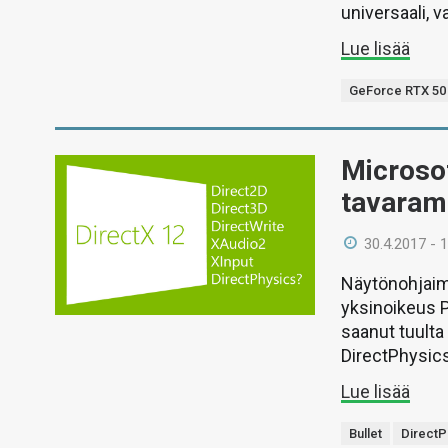
universaali, v
Lue lisää
GeForce RTX 50
Microsof
tavaram
30.4.2017 - 
Näytönohjaime
yksinoikeus P
saanut tuulta
DirectPhysics
Lue lisää
Bullet
DirectP