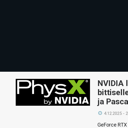
NVIDIA l
bittisell
ja Pasca
4.12.2025 - 
GeForce RTX 5