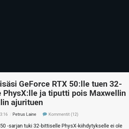
isäsi GeForce RTX 50:lle tuen 32-
e PhysX:lle ja tiputti pois Maxwellin
lin ajurituen
23:16
/
Petrus Laine
Kommentit (12)
0 -sarjan tuki 32-bittiselle PhysX-kiihdytykselle ei ole