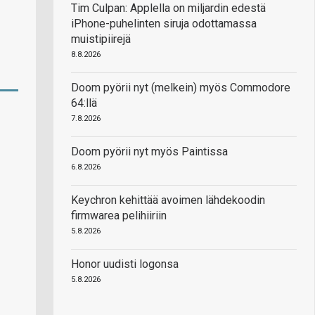
Tim Culpan: Applella on miljardin edestä
iPhone-puhelinten siruja odottamassa
muistipiirejä
8.8.2026
Doom pyörii nyt (melkein) myös Commodore
64:llä
7.8.2026
Doom pyörii nyt myös Paintissa
6.8.2026
Keychron kehittää avoimen lähdekoodin
firmwarea pelihiiriin
5.8.2026
Honor uudisti logonsa
5.8.2026