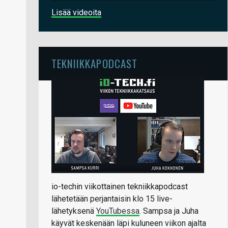
Lisää videoita
TEKNIIKKAPODCAST
io-techin viikottainen tekniikkapodcast
lähetetään perjantaisin klo 15 live-
lähetyksenä
YouTubessa
. Sampsa ja Juha
käyvät keskenään läpi kuluneen viikon ajalta