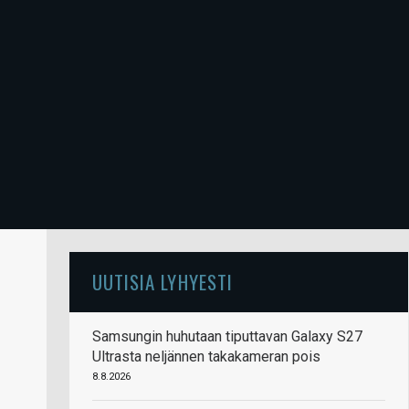
UUTISIA LYHYESTI
Samsungin huhutaan tiputtavan Galaxy S27
Ultrasta neljännen takakameran pois
8.8.2026