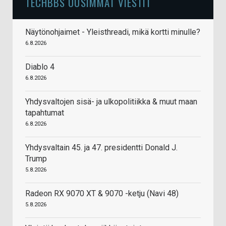
TECHBBS UUSIMMAT VIESTIT
Näytönohjaimet - Yleisthreadi, mikä kortti minulle?
6.8.2026
Diablo 4
6.8.2026
Yhdysvaltojen sisä- ja ulkopolitiikka & muut maan
tapahtumat
6.8.2026
Yhdysvaltain 45. ja 47. presidentti Donald J.
Trump
5.8.2026
Radeon RX 9070 XT & 9070 -ketju (Navi 48)
5.8.2026