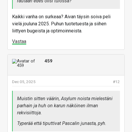
rautaan edes olisi tulossa?
Kaikki vanha on surkeaa? Aivan täysin soiva peli
vielä jouluna 2025. Puhun tuotetuesta ja siihen
liittyen bugeista ja optimoinneista.
Vastaa
459
Dec 05, 2025
#12
Muistin sitten väärin, Asylum noista mielestäni
parhain ja huh on karun näköinen ilman
rekvisiittoja.
Typerää että tiputtivat Pascalin junasta, pyh.