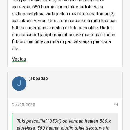
ajureissa. 580 haaran ajuriin tulee tietoturva ja
pikkupäivityksiä vielä jonkin määrittelemättömän(?)
ajanjakson verran. Uusia ominaisuuksia mitä lisätään
590 ja uudempiin ajureihin ei tule pascalille. Uudet
ominaisuudet ja optimoinnit lienee muutenkin rtx on
fiitsöreihin liittyviä mitä ei pascal-sarjan piireissä
ole.
Vastaa
jabbadap
J
Dec 05, 2025
#4
Tuki pascalille(1050ti) on vanhan haaran 580.x
ajureissa. 580 haaran ajuriin tulee tietoturva ja