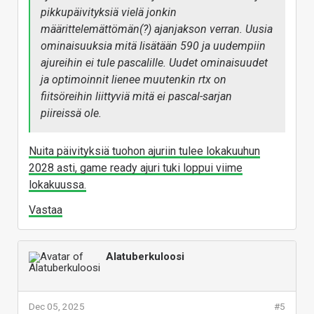
pikkupäivityksiä vielä jonkin
määrittelemättömän(?) ajanjakson verran. Uusia
ominaisuuksia mitä lisätään 590 ja uudempiin
ajureihin ei tule pascalille. Uudet ominaisuudet
ja optimoinnit lienee muutenkin rtx on
fiitsöreihin liittyviä mitä ei pascal-sarjan
piireissä ole.
Nuita päivityksiä tuohon ajuriin tulee lokakuuhun
2028 asti, game ready ajuri tuki loppui viime
lokakuussa.
Vastaa
Alatuberkuloosi
Dec 05, 2025
#5