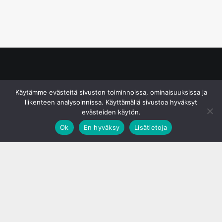
© S&J Media Oy
Käytämme evästeitä sivuston toiminnoissa, ominaisuuksissa ja
liikenteen analysoinnissa. Käyttämällä sivustoa hyväksyt
evästeiden käytön.
Ok
En hyväksy
Lisätietoja
;