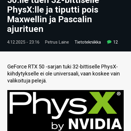
ARTIKKELIT
PhysX:lle ja tiputti pois
Maxwellin ja Pascalin
VIDEOT
ajurituen
TECHBBS
4.12.2025 - 23:16
Petrus Laine
Tietotekniikka
12
TIETOA
HINTA.FI
GeForce RTX 50 -sarjan tuki 32-bittiselle PhysX-
KAUPPA
kiihdytykselle ei ole universaali, vaan koskee vain
valikoituja pelejä.
VAIHDA TEEMA
HAKU