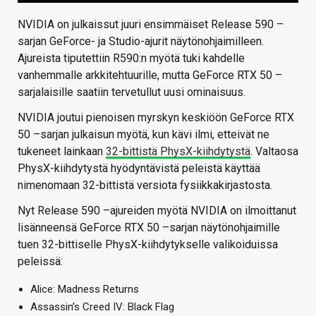
NVIDIA on julkaissut juuri ensimmäiset Release 590 –
sarjan GeForce- ja Studio-ajurit näytönohjaimilleen.
Ajureista tiputettiin R590:n myötä tuki kahdelle
vanhemmalle arkkitehtuurille, mutta GeForce RTX 50 –
sarjalaisille saatiin tervetullut uusi ominaisuus.
NVIDIA joutui pienoisen myrskyn keskiöön GeForce RTX
50 –sarjan julkaisun myötä, kun kävi ilmi, etteivät ne
tukeneet lainkaan
32-bittistä PhysX-kiihdytystä
. Valtaosa
PhysX-kiihdytystä hyödyntävistä peleistä käyttää
nimenomaan 32-bittistä versiota fysiikkakirjastosta.
Nyt Release 590 –ajureiden myötä NVIDIA on ilmoittanut
lisänneensä GeForce RTX 50 –sarjan näytönohjaimille
tuen 32-bittiselle PhysX-kiihdytykselle valikoiduissa
peleissä:
Alice: Madness Returns
Assassin’s Creed IV: Black Flag