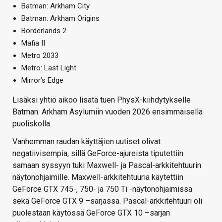
Batman: Arkham City
Batman: Arkham Origins
Borderlands 2
Mafia II
Metro 2033
Metro: Last Light
Mirror’s Edge
Lisäksi yhtiö aikoo lisätä tuen PhysX-kiihdytykselle
Batman: Arkham Asylumiin vuoden 2026 ensimmäisellä
puoliskolla.
Vanhemman raudan käyttäjien uutiset olivat
negatiivisempia, sillä GeForce-ajureista tiputettiin
samaan syssyyn tuki Maxwell- ja Pascal-arkkitehtuurin
näytönohjaimille. Maxwell-arkkitehtuuria käytettiin
GeForce GTX 745-, 750- ja 750 Ti -näytönohjaimissa
sekä GeForce GTX 9 –sarjassa. Pascal-arkkitehtuuri oli
puolestaan käytössä GeForce GTX 10 –sarjan