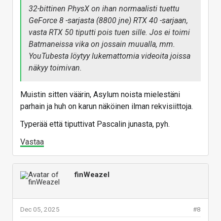
32-bittinen PhysX on ihan normaalisti tuettu
GeForce 8 -sarjasta (8800 jne) RTX 40 -sarjaan,
vasta RTX 50 tiputti pois tuen sille. Jos ei toimi
Batmaneissa vika on jossain muualla, mm.
YouTubesta löytyy lukemattomia videoita joissa
näkyy toimivan.
Muistin sitten väärin, Asylum noista mielestäni
parhain ja huh on karun näköinen ilman rekvisiittoja.
Typerää että tiputtivat Pascalin junasta, pyh.
Vastaa
finWeazel
Dec 05, 2025
#8