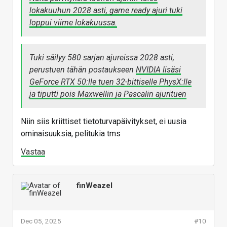
lokakuuhun 2028 asti, game ready ajuri tuki
loppui viime lokakuussa.
Tuki säilyy 580 sarjan ajureissa 2028 asti,
perustuen tähän postaukseen
NVIDIA lisäsi
GeForce RTX 50:lle tuen 32-bittiselle PhysX:lle
ja tiputti pois Maxwellin ja Pascalin ajurituen
Niin siis kriittiset tietoturvapäivitykset, ei uusia
ominaisuuksia, pelitukia tms
Vastaa
finWeazel
Dec 05, 2025
#10