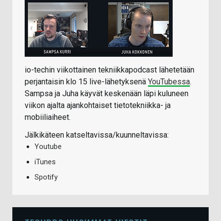
io-techin viikottainen tekniikkapodcast lähetetään
perjantaisin klo 15 live-lähetyksenä
YouTubessa
.
Sampsa ja Juha käyvät keskenään läpi kuluneen
viikon ajalta ajankohtaiset tietotekniikka- ja
mobiiliaiheet.
Jälkikäteen katseltavissa/kuunneltavissa:
Youtube
iTunes
Spotify