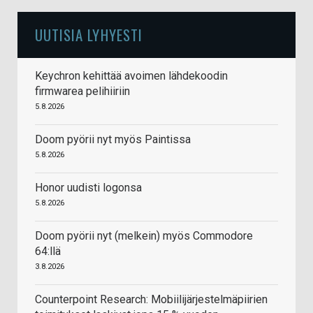
UUTISIA LYHYESTI
Keychron kehittää avoimen lähdekoodin
firmwarea pelihiiriin
5.8.2026
Doom pyörii nyt myös Paintissa
5.8.2026
Honor uudisti logonsa
5.8.2026
Doom pyörii nyt (melkein) myös Commodore
64:llä
3.8.2026
Counterpoint Research: Mobiilijärjestelmäpiirien