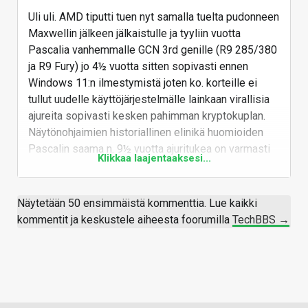
Uli uli. AMD tiputti tuen nyt samalla tuelta pudonneen
Maxwellin jälkeen jälkaistulle ja tyyliin vuotta
Pascalia vanhemmalle GCN 3rd genille (R9 285/380
ja R9 Fury) jo 4½ vuotta sitten sopivasti ennen
Windows 11:n ilmestymistä joten ko. korteille ei
tullut uudelle käyttöjärjestelmälle lainkaan virallisia
ajureita sopivasti kesken pahimman kryptokuplan.
Näytönohjaimien historiallinen elinikä huomioiden
Pascalin saama n. 9½ vuotta ajuritukea on varmasti
Klikkaa laajentaaksesi...
parhaimmasta päästä Maxwellin 11 vuoden
mittaisesta tuesta puhumattakaan. Ne pysyvät tähän
mennessä julkaistuissa peleissä
Näytetään 50 ensimmäistä kommenttia. Lue kaikki
minimivaatimuksista riippuen yhä käyttökelpoisina
kommentit ja keskustele aiheesta foorumilla
TechBBS →
kortteina edelleenkin ainakin sen muutaman vuoden
ajan mitä legacytukea tietoturvapäivitettyjen ajurien
muodossa vielä tulee.
Vastaa