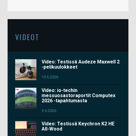
VIDEOT
Video: Testissä Audeze Maxwell 2
-pelikuulokkeet
15.6.2026
Video: io-techin
messuosastoraportit Computex
2026 -tapahtumasta
3.6.2026
Video: Testissä Keychron K2 HE
All-Wood