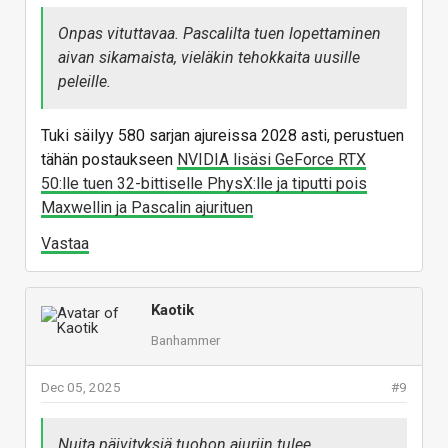
Onpas vituttavaa. Pascalilta tuen lopettaminen
aivan sikamaista, vieläkin tehokkaita uusille
peleille.
Tuki säilyy 580 sarjan ajureissa 2028 asti, perustuen
tähän postaukseen
NVIDIA lisäsi GeForce RTX
50:lle tuen 32-bittiselle PhysX:lle ja tiputti pois
Maxwellin ja Pascalin ajurituen
Vastaa
Kaotik
Banhammer
Dec 05, 2025
#9
Nuita päivityksiä tuohon ajuriin tulee