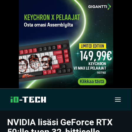
NVIDIA lisäsi GeForce RTX
UUTISET
50:lle tuen 32-bittiselle