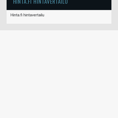
HINTA.FI HINTAVERTAILU
Hinta.fi hintavertailu