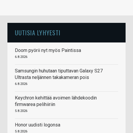
UUTISIA LYHYESTI
Doom pyörii nyt myös Paintissa
6.8.2026
Samsungin huhutaan tiputtavan Galaxy S27
Ultrasta neljännen takakameran pois
6.8.2026
Keychron kehittää avoimen lähdekoodin
firmwarea pelihiiriin
5.8.2026
Honor uudisti logonsa
5.8.2026