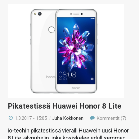
Pikatestissä Huawei Honor 8 Lite
1.3.2017 - 15:05
/
Juha Kokkonen
Kommentit (7)
io-techin pikatestissä vieraili Huawein uusi Honor
8 Lite -älypuhelin, joka kosiskelee edullisemman