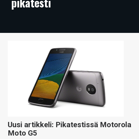
pikatesti
ARTIKKELIT
VIDEOT
TECHBBS
TIETOA
HINTA.FI
KAUPPA
VAIHDA TEEMA
HAKU
Uusi artikkeli: Pikatestissä Motorola
Moto G5