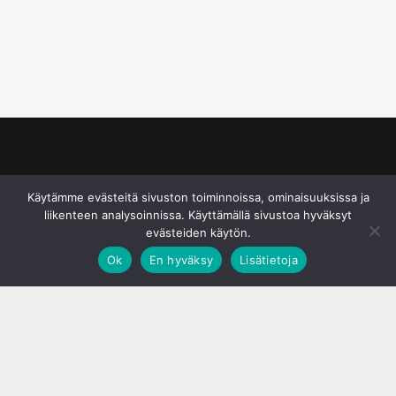
© S&J Media Oy
Käytämme evästeitä sivuston toiminnoissa, ominaisuuksissa ja
liikenteen analysoinnissa. Käyttämällä sivustoa hyväksyt
evästeiden käytön.
Ok
En hyväksy
Lisätietoja
;