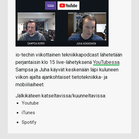
io-techin viikottainen tekniikkapodcast lähetetään
perjantaisin klo 15 live-lähetyksenä
YouTubessa
.
Sampsa ja Juha käyvät keskenään läpi kuluneen
viikon ajalta ajankohtaiset tietotekniikka- ja
mobiiliaiheet.
Jälkikäteen katseltavissa/kuunneltavissa:
Youtube
iTunes
Spotify