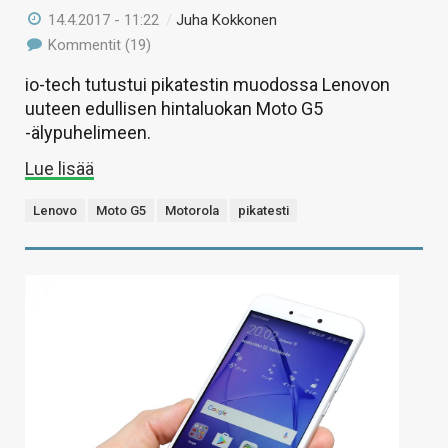
14.4.2017 - 11:22
/
Juha Kokkonen
Kommentit (19)
io-tech tutustui pikatestin muodossa Lenovon
uuteen edullisen hintaluokan Moto G5
-älypuhelimeen.
Lue lisää
Lenovo
Moto G5
Motorola
pikatesti