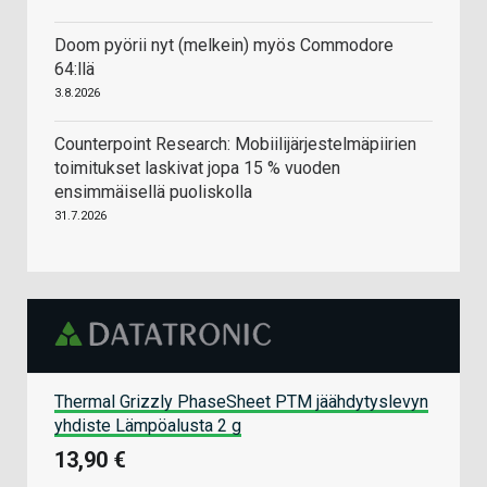
Doom pyörii nyt (melkein) myös Commodore
64:llä
3.8.2026
Counterpoint Research: Mobiilijärjestelmäpiirien
toimitukset laskivat jopa 15 % vuoden
ensimmäisellä puoliskolla
31.7.2026
Thermal Grizzly PhaseSheet PTM jäähdytyslevyn
yhdiste Lämpöalusta 2 g
13,90 €