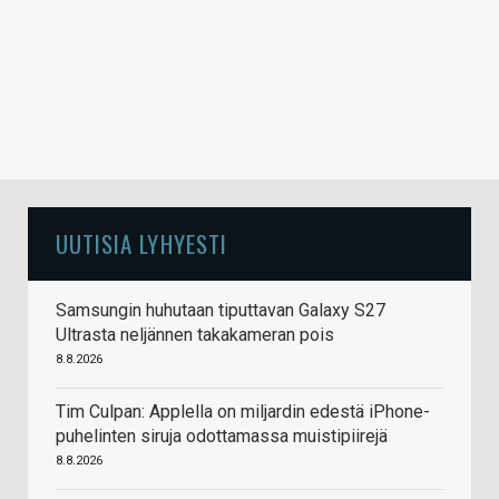
UUTISIA LYHYESTI
Samsungin huhutaan tiputtavan Galaxy S27
Ultrasta neljännen takakameran pois
8.8.2026
Tim Culpan: Applella on miljardin edestä iPhone-
puhelinten siruja odottamassa muistipiirejä
8.8.2026