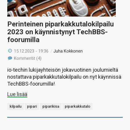
Perinteinen piparkakkutalokilpailu
2023 on käynnistynyt TechBBS-
foorumilla
15.12.2023 - 19:36
/
Juha Kokkonen
Kommentit (4)
io-techin lukijayhteisön jokavuotinen joulumieltä
nostattava piparkakkutalokilpailu on nyt käynnissä
TechBBS-foorumilla!
Lue lisää
kilpailu
pipari
piparikisa
piparkakkutalo