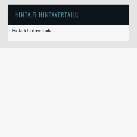
HINTA.FI HINTAVERTAILU
Hinta.fi hintavertailu