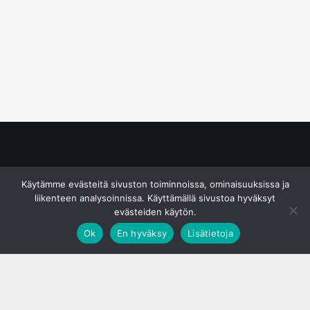
© S&J Media Oy
Käytämme evästeitä sivuston toiminnoissa, ominaisuuksissa ja
liikenteen analysoinnissa. Käyttämällä sivustoa hyväksyt
evästeiden käytön.
Ok
En hyväksy
Lisätietoja
;