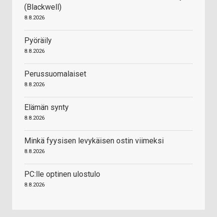
(Blackwell)
8.8.2026
Pyöräily
8.8.2026
Perussuomalaiset
8.8.2026
Elämän synty
8.8.2026
Minkä fyysisen levykäisen ostin viimeksi
8.8.2026
PC:lle optinen ulostulo
8.8.2026