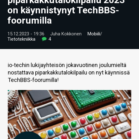
ARTIKKELIT
on käynnistynyt TechBBS-
foorumilla
VIDEOT
TECHBBS
15.12.2023 - 19:36
Juha Kokkonen
Mobiili
/
Tietotekniikka
4
TIETOA
HINTA.FI
io-techin lukijayhteisön jokavuotinen joulumieltä
nostattava piparkakkutalokilpailu on nyt käynnissä
KAUPPA
TechBBS-foorumilla!
VAIHDA TEEMA
HAKU