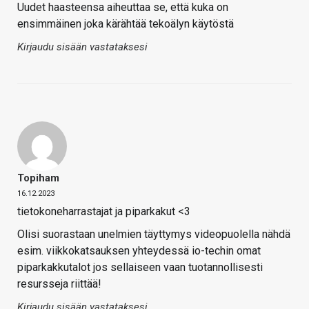
Uudet haasteensa aiheuttaa se, että kuka on
ensimmäinen joka kärähtää tekoälyn käytöstä
Kirjaudu sisään vastataksesi
Topiham
16.12.2023
tietokoneharrastajat ja piparkakut <3
Olisi suorastaan unelmien täyttymys videopuolella nähdä
esim. viikkokatsauksen yhteydessä io-techin omat
piparkakkutalot jos sellaiseen vaan tuotannollisesti
resursseja riittää!
Kirjaudu sisään vastataksesi