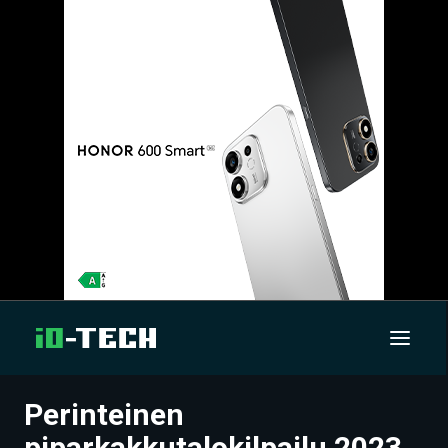
Perinteinen
UUTISET
piparkakkutalokilpailu 2023