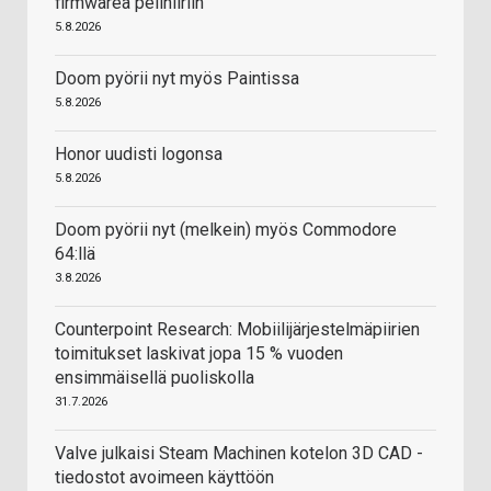
firmwarea pelihiiriin
5.8.2026
Doom pyörii nyt myös Paintissa
5.8.2026
Honor uudisti logonsa
5.8.2026
Doom pyörii nyt (melkein) myös Commodore
64:llä
3.8.2026
Counterpoint Research: Mobiilijärjestelmäpiirien
toimitukset laskivat jopa 15 % vuoden
ensimmäisellä puoliskolla
31.7.2026
Valve julkaisi Steam Machinen kotelon 3D CAD -
tiedostot avoimeen käyttöön