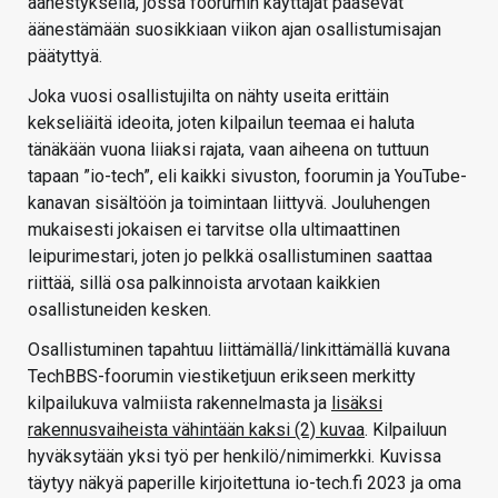
äänestyksellä, jossa foorumin käyttäjät pääsevät
äänestämään suosikkiaan viikon ajan osallistumisajan
päätyttyä.
Joka vuosi osallistujilta on nähty useita erittäin
kekseliäitä ideoita, joten kilpailun teemaa ei haluta
tänäkään vuona liiaksi rajata, vaan aiheena on tuttuun
tapaan ”io-tech”, eli kaikki sivuston, foorumin ja YouTube-
kanavan sisältöön ja toimintaan liittyvä. Jouluhengen
mukaisesti jokaisen ei tarvitse olla ultimaattinen
leipurimestari, joten jo pelkkä osallistuminen saattaa
riittää, sillä osa palkinnoista arvotaan kaikkien
osallistuneiden kesken.
Osallistuminen tapahtuu liittämällä/linkittämällä kuvana
TechBBS-foorumin viestiketjuun erikseen merkitty
kilpailukuva valmiista rakennelmasta ja
lisäksi
rakennusvaiheista vähintään kaksi (2) kuvaa
. Kilpailuun
hyväksytään yksi työ per henkilö/nimimerkki. Kuvissa
täytyy näkyä paperille kirjoitettuna io-tech.fi 2023 ja oma