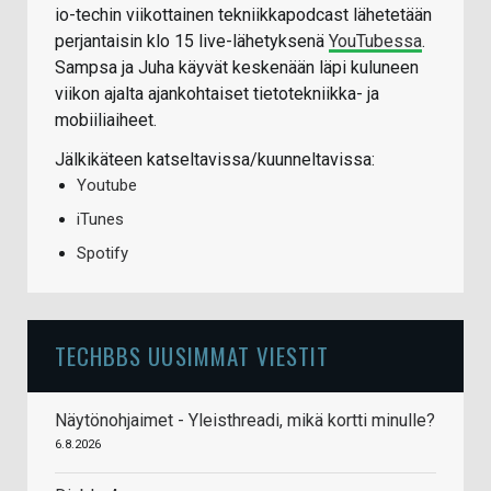
io-techin viikottainen tekniikkapodcast lähetetään
perjantaisin klo 15 live-lähetyksenä
YouTubessa
.
Sampsa ja Juha käyvät keskenään läpi kuluneen
viikon ajalta ajankohtaiset tietotekniikka- ja
mobiiliaiheet.
Jälkikäteen katseltavissa/kuunneltavissa:
Youtube
iTunes
Spotify
TECHBBS UUSIMMAT VIESTIT
Näytönohjaimet - Yleisthreadi, mikä kortti minulle?
6.8.2026