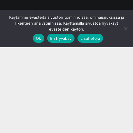
© S&J Media Oy
Käytämme evästeitä sivuston toiminnoissa, ominaisuuksissa ja
liikenteen analysoinnissa. Käyttämällä sivustoa hyväksyt
evästeiden käytön.
Ok
En hyväksy
Lisätietoja
;