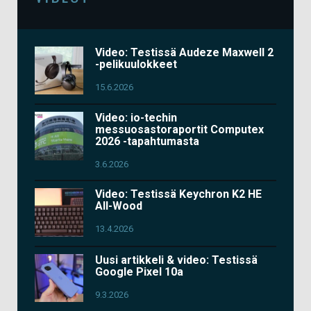
Video: Testissä Audeze Maxwell 2
-pelikuulokkeet
15.6.2026
Video: io-techin
messuosastoraportit Computex
2026 -tapahtumasta
3.6.2026
Video: Testissä Keychron K2 HE
All-Wood
13.4.2026
Uusi artikkeli & video: Testissä
Google Pixel 10a
9.3.2026