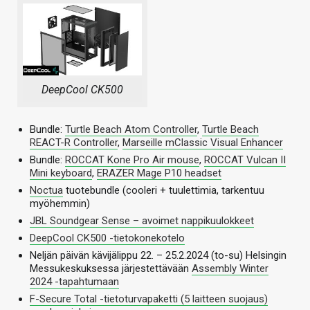
DeepCool CK500
Bundle:
Turtle Beach Atom Controller
,
Turtle Beach
REACT-R Controller
,
Marseille mClassic Visual Enhancer
Bundle:
ROCCAT Kone Pro Air mouse
,
ROCCAT Vulcan II
Mini keyboard
,
ERAZER Mage P10 headset
Noctua
tuotebundle (cooleri + tuulettimia, tarkentuu
myöhemmin)
JBL Soundgear Sense – avoimet nappikuulokkeet
DeepCool CK500 -tietokonekotelo
Neljän päivän kävijälippu 22. – 25.2.2024 (to-su) Helsingin
Messukeskuksessa järjestettävään
Assembly Winter
2024 -tapahtumaan
F-Secure Total -tietoturvapaketti (5 laitteen suojaus)