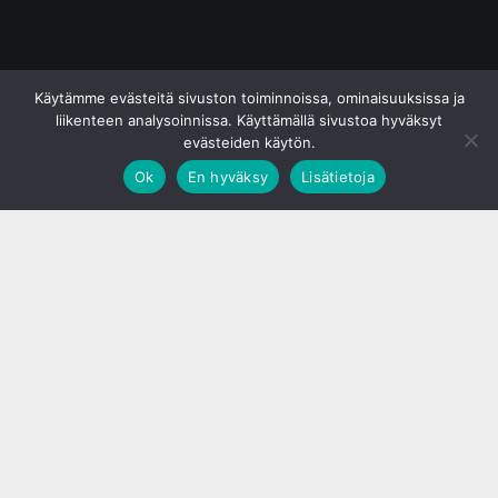
© S&J Media Oy
Käytämme evästeitä sivuston toiminnoissa, ominaisuuksissa ja
liikenteen analysoinnissa. Käyttämällä sivustoa hyväksyt
evästeiden käytön.
Ok
En hyväksy
Lisätietoja
;