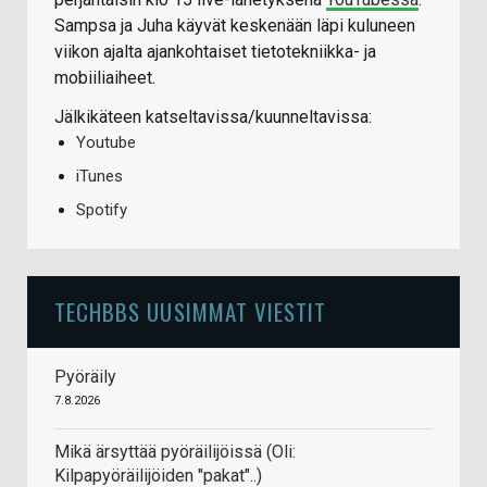
Sampsa ja Juha käyvät keskenään läpi kuluneen
viikon ajalta ajankohtaiset tietotekniikka- ja
mobiiliaiheet.
Jälkikäteen katseltavissa/kuunneltavissa:
Youtube
iTunes
Spotify
TECHBBS UUSIMMAT VIESTIT
Pyöräily
7.8.2026
Mikä ärsyttää pyöräilijöissä (Oli:
Kilpapyöräilijöiden "pakat"..)