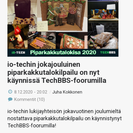
KAUPPA
VAIHDA TEEMA
HAKU
io-techin jokajouluinen
piparkakkutalokilpailu on nyt
käynnissä TechBBS-foorumilla
8.12.2020 - 20:02
/
Juha Kokkonen
Kommentit (10)
io-techin lukijayhteisön jokavuotinen joulumieltä
nostattava piparkakkutalokilpailu on käynnistynyt
TechBBS-foorumilla!