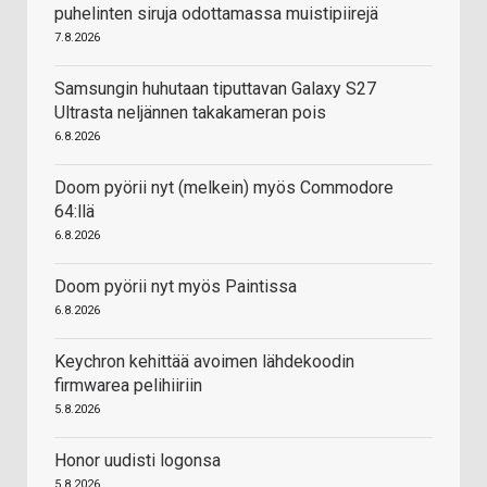
puhelinten siruja odottamassa muistipiirejä
7.8.2026
Samsungin huhutaan tiputtavan Galaxy S27
Ultrasta neljännen takakameran pois
6.8.2026
Doom pyörii nyt (melkein) myös Commodore
64:llä
6.8.2026
Doom pyörii nyt myös Paintissa
6.8.2026
Keychron kehittää avoimen lähdekoodin
firmwarea pelihiiriin
5.8.2026
Honor uudisti logonsa
5.8.2026