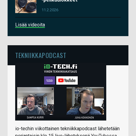
11.2.2026
Lisää videoita
TEKNIIKKAPODCAST
io-techin viikottainen tekniikkapodcast lähetetään
perjantaisin klo 15 live-lähetyksenä
YouTubessa
.