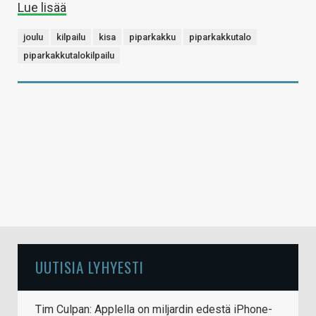
Lue lisää
joulu
kilpailu
kisa
piparkakku
piparkakkutalo
piparkakkutalokilpailu
UUTISIA LYHYESTI
Tim Culpan: Applella on miljardin edestä iPhone-