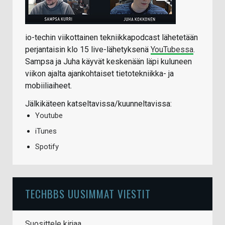
io-techin viikottainen tekniikkapodcast lähetetään
perjantaisin klo 15 live-lähetyksenä
YouTubessa
.
Sampsa ja Juha käyvät keskenään läpi kuluneen
viikon ajalta ajankohtaiset tietotekniikka- ja
mobiiliaiheet.
Jälkikäteen katseltavissa/kuunneltavissa:
Youtube
iTunes
Spotify
TECHBBS UUSIMMAT VIESTIT
Suosittele kirjaa