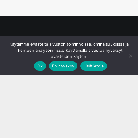
© S&J Media Oy
Käytämme evästeitä sivuston toiminnoissa, ominaisuuksissa ja
liikenteen analysoinnissa. Käyttämällä sivustoa hyväksyt
evästeiden käytön.
Ok
En hyväksy
Lisätietoja
;