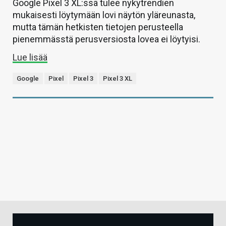
Google Pixel 3 XL:ssä tulee nykytrendien
mukaisesti löytymään lovi näytön yläreunasta,
mutta tämän hetkisten tietojen perusteella
pienemmässtä perusversiosta lovea ei löytyisi.
Lue lisää
Google
Pixel
Pixel 3
Pixel 3 XL