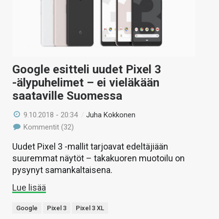
KAUPPA
VAIHDA TEEMA
Google esitteli uudet Pixel 3
-älypuhelimet – ei vieläkään
HAKU
saataville Suomessa
9.10.2018 - 20:34
/
Juha Kokkonen
Kommentit (32)
Uudet Pixel 3 -mallit tarjoavat edeltäjiään
suuremmat näytöt – takakuoren muotoilu on
pysynyt samankaltaisena.
Lue lisää
Google
Pixel 3
Pixel 3 XL