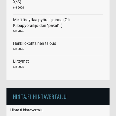
X/S)
6.8.2026
Mikä ärsyttää pyöräilijöissä (Oli:
Kilpapyöräilijöiden "pakat"..)
6.8.2026
Henkilökohtainen talous
6.8.2026
Liittymät
6.8.2026
HINTA.FI HINTAVERTAILU
Hinta.fi hintavertailu