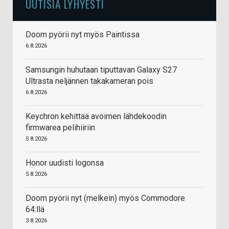
UUTISIA LYHYESTI
Doom pyörii nyt myös Paintissa
6.8.2026
Samsungin huhutaan tiputtavan Galaxy S27
Ultrasta neljännen takakameran pois
6.8.2026
Keychron kehittää avoimen lähdekoodin
firmwarea pelihiiriin
5.8.2026
Honor uudisti logonsa
5.8.2026
Doom pyörii nyt (melkein) myös Commodore
64:llä
3.8.2026