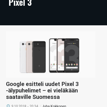
Pixel 3
ARTIKKELIT
VIDEOT
TECHBBS
TIETOA
HINTA.FI
KAUPPA
VAIHDA TEEMA
Google esitteli uudet Pixel 3
-älypuhelimet – ei vieläkään
HAKU
saataville Suomessa
9.10.2018 - 20:34
/
Juha Kokkonen