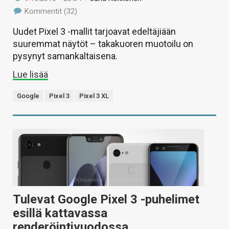
Kommentit (32)
Uudet Pixel 3 -mallit tarjoavat edeltäjiään
suuremmat näytöt – takakuoren muotoilu on
pysynyt samankaltaisena.
Lue lisää
Google
Pixel 3
Pixel 3 XL
Tulevat Google Pixel 3 -puhelimet
esillä kattavassa
renderöintivuodossa