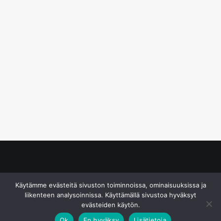
© S&J Media Oy
Käytämme evästeitä sivuston toiminnoissa, ominaisuuksissa ja
liikenteen analysoinnissa. Käyttämällä sivustoa hyväksyt
evästeiden käytön.
Ok
En hyväksy
Lisätietoja