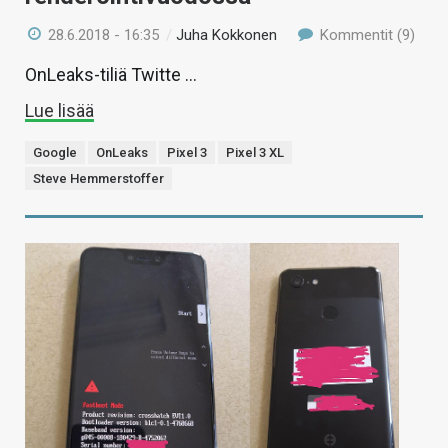
28.6.2018 - 16:35
/
Juha Kokkonen
Kommentit (9)
OnLeaks-tiliä Twitte …
Lue lisää
Google
OnLeaks
Pixel 3
Pixel 3 XL
Steve Hemmerstoffer