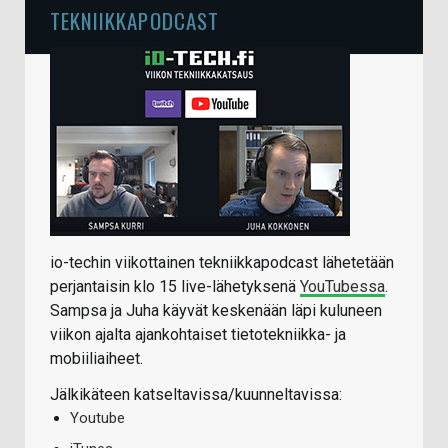
TEKNIIKKAPODCAST
io-techin viikottainen tekniikkapodcast lähetetään
perjantaisin klo 15 live-lähetyksenä
YouTubessa
.
Sampsa ja Juha käyvät keskenään läpi kuluneen
viikon ajalta ajankohtaiset tietotekniikka- ja
mobiiliaiheet.
Jälkikäteen katseltavissa/kuunneltavissa:
Youtube