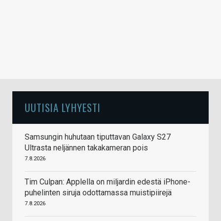
UUTISIA LYHYESTI
Samsungin huhutaan tiputtavan Galaxy S27
Ultrasta neljännen takakameran pois
7.8.2026
Tim Culpan: Applella on miljardin edestä iPhone-
puhelinten siruja odottamassa muistipiirejä
7.8.2026