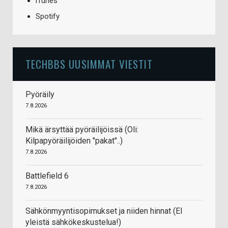
iTunes
Spotify
TECHBBS UUSIMMAT VIESTIT
Pyöräily
7.8.2026
Mikä ärsyttää pyöräilijöissä (Oli:
Kilpapyöräilijöiden "pakat"..)
7.8.2026
Battlefield 6
7.8.2026
Sähkönmyyntisopimukset ja niiden hinnat (EI
yleistä sähkökeskustelua!)