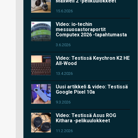
Maxwell 2 -pelikuulokkeet
15.6.2026
Video: io-techin
messuosastoraportit
Computex 2026 -tapahtumasta
3.6.2026
Video: Testissä Keychron K2 HE
All-Wood
13.4.2026
Uusi artikkeli & video: Testissä
Google Pixel 10a
9.3.2026
Video: Testissä Asus ROG
Kithara -pelikuulokkeet
11.2.2026