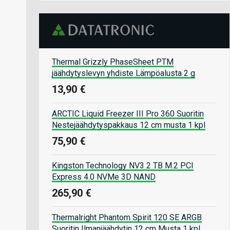
Thermal Grizzly PhaseSheet PTM
jäähdytyslevyn yhdiste Lämpöalusta 2 g
13,90 €
ARCTIC Liquid Freezer III Pro 360 Suoritin
Nestejäähdytyspakkaus 12 cm musta 1 kpl
75,90 €
Kingston Technology NV3 2 TB M.2 PCI
Express 4.0 NVMe 3D NAND
265,90 €
Thermalright Phantom Spirit 120 SE ARGB
Suoritin Ilmanjäähdytin 12 cm Musta 1 kpl