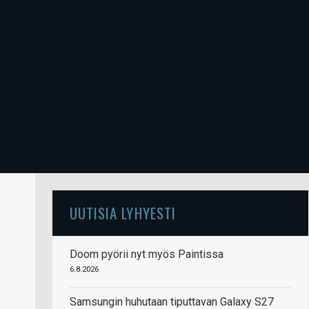
UUTISIA LYHYESTI
Doom pyörii nyt myös Paintissa
6.8.2026
Samsungin huhutaan tiputtavan Galaxy S27