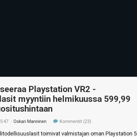
seeraa Playstation VR2 -
ilasit myyntiin helmikuussa 599,99
ositushintaan
15:47
/
Oskari Manninen
Kommentit (23)
litodellisuuslasit toimivat valmistajan oman Playstation 5