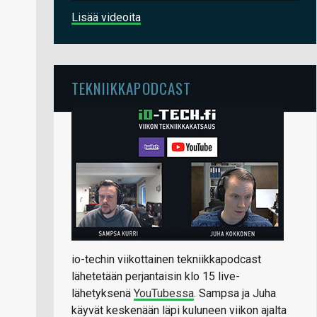
Lisää videoita
TEKNIIKKAPODCAST
io-techin viikottainen tekniikkapodcast
lähetetään perjantaisin klo 15 live-
lähetyksenä
YouTubessa
. Sampsa ja Juha
käyvät keskenään läpi kuluneen viikon ajalta