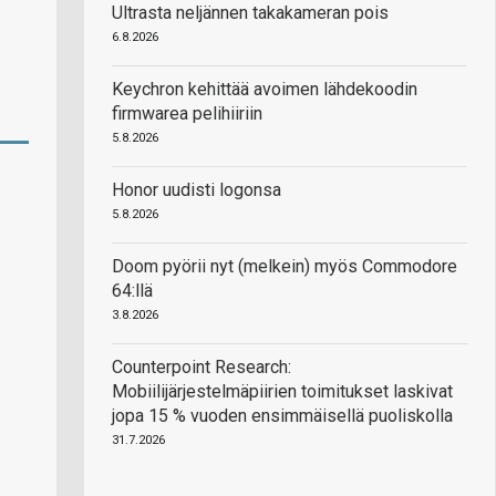
Ultrasta neljännen takakameran pois
6.8.2026
Keychron kehittää avoimen lähdekoodin
firmwarea pelihiiriin
5.8.2026
Honor uudisti logonsa
5.8.2026
Doom pyörii nyt (melkein) myös Commodore
64:llä
3.8.2026
Counterpoint Research:
Mobiilijärjestelmäpiirien toimitukset laskivat
jopa 15 % vuoden ensimmäisellä puoliskolla
31.7.2026