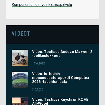
Komponenteille myös kasauspalvelu
VIDEOT
Video: Testissä Audeze Maxwell 2
-pelikuulokkeet
15.6.2026
Video: io-techin
messuosastoraportit Computex
2026 -tapahtumasta
3.6.2026
Video: Testissä Keychron K2 HE
All-Wood