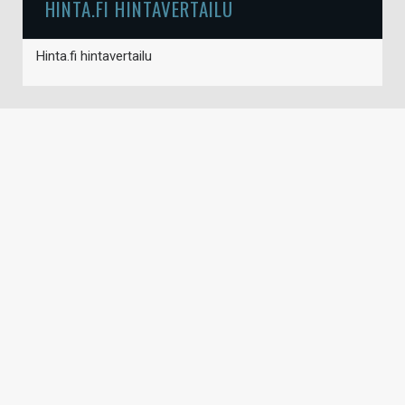
HINTA.FI HINTAVERTAILU
Hinta.fi hintavertailu