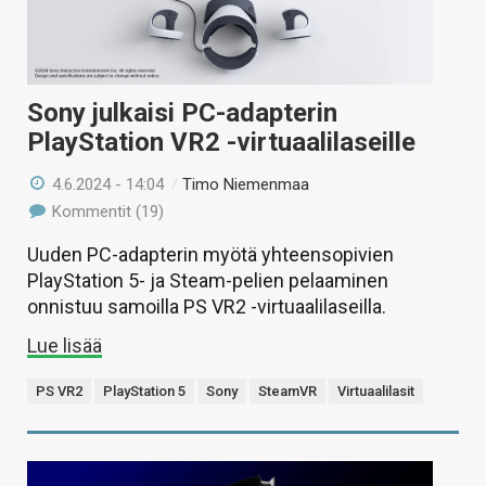
Sony julkaisi PC-adapterin
PlayStation VR2 -virtuaalilaseille
4.6.2024 - 14:04
/
Timo Niemenmaa
Kommentit (19)
Uuden PC-adapterin myötä yhteensopivien
PlayStation 5- ja Steam-pelien pelaaminen
onnistuu samoilla PS VR2 -virtuaalilaseilla.
Lue lisää
PS VR2
PlayStation 5
Sony
SteamVR
Virtuaalilasit