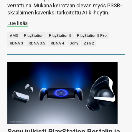
verrattuna. Mukana kerrotaan olevan myös PSSR-
skaalaimen kaveriksi tarkoitettu AI-kiihdytin.
Lue lisää
AMD
PlayStation
PlayStation 5
PlayStation 5 Pro
RDNA 3
RDNA 3.5
RDNA 4
Sony
Zen 2
Sony julkisti PlayStation Portalin ja