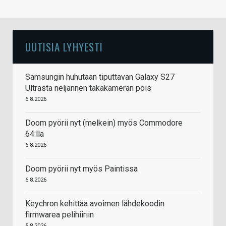
UUTISIA LYHYESTI
Samsungin huhutaan tiputtavan Galaxy S27
Ultrasta neljännen takakameran pois
6.8.2026
Doom pyörii nyt (melkein) myös Commodore
64:llä
6.8.2026
Doom pyörii nyt myös Paintissa
6.8.2026
Keychron kehittää avoimen lähdekoodin
firmwarea pelihiiriin
5.8.2026