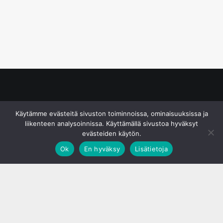
© S&J Media Oy
Käytämme evästeitä sivuston toiminnoissa, ominaisuuksissa ja
liikenteen analysoinnissa. Käyttämällä sivustoa hyväksyt
evästeiden käytön.
Ok
En hyväksy
Lisätietoja
;