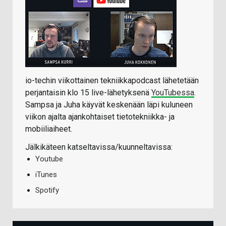
io-techin viikottainen tekniikkapodcast lähetetään
perjantaisin klo 15 live-lähetyksenä
YouTubessa
.
Sampsa ja Juha käyvät keskenään läpi kuluneen
viikon ajalta ajankohtaiset tietotekniikka- ja
mobiiliaiheet.
Jälkikäteen katseltavissa/kuunneltavissa:
Youtube
iTunes
Spotify