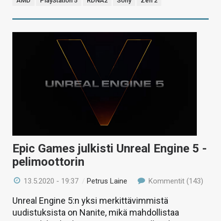
AMD
PlayStation 5
RDNA2
Sony
Zen 2
Epic Games julkisti Unreal Engine 5 -
pelimoottorin
13.5.2020 - 19:37
/
Petrus Laine
Kommentit (143)
Unreal Engine 5:n yksi merkittävimmistä
uudistuksista on Nanite, mikä mahdollistaa