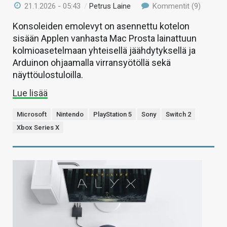
21.1.2026 - 05:43
/
Petrus Laine
Kommentit (9)
Konsoleiden emolevyt on asennettu kotelon
sisään Applen vanhasta Mac Prosta lainattuun
kolmioasetelmaan yhteisellä jäähdytyksellä ja
Arduinon ohjaamalla virransyötöllä sekä
näyttöulostuloilla.
Lue lisää
Microsoft
Nintendo
PlayStation 5
Sony
Switch 2
Xbox Series X