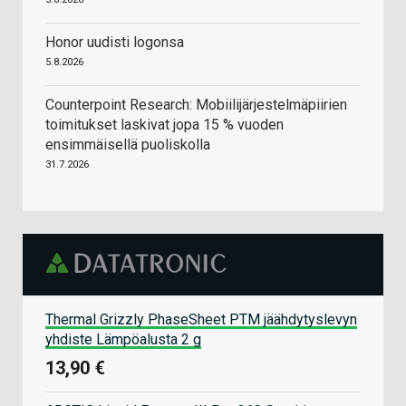
Honor uudisti logonsa
5.8.2026
Counterpoint Research: Mobiilijärjestelmäpiirien
toimitukset laskivat jopa 15 % vuoden
ensimmäisellä puoliskolla
31.7.2026
Thermal Grizzly PhaseSheet PTM jäähdytyslevyn
yhdiste Lämpöalusta 2 g
13,90 €