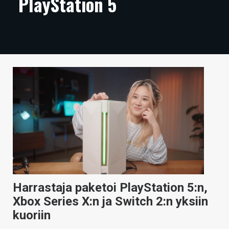
PlayStation 5
ARTIKKELIT
VIDEOT
TECHBBS
TIETOA
HINTA.FI
KAUPPA
VAIHDA TEEMA
Harrastaja paketoi PlayStation 5:n,
HAKU
Xbox Series X:n ja Switch 2:n yksiin
kuoriin