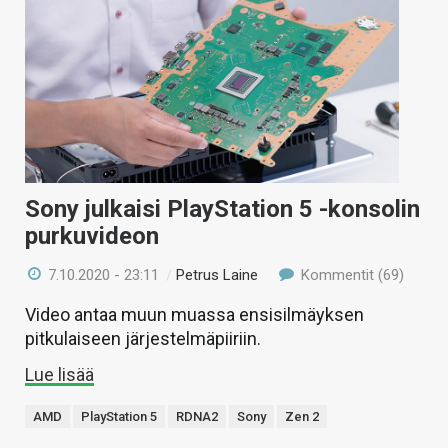
Sony julkaisi PlayStation 5 -konsolin
purkuvideon
7.10.2020 - 23:11
/
Petrus Laine
Kommentit (69)
Video antaa muun muassa ensisilmäyksen
pitkulaiseen järjestelmäpiiriin.
Lue lisää
AMD
PlayStation 5
RDNA2
Sony
Zen 2