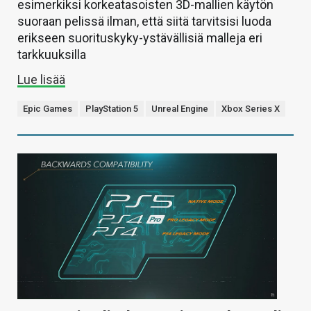
esimerkiksi korkeatasoisten 3D-mallien käytön
suoraan pelissä ilman, että siitä tarvitsisi luoda
erikseen suorituskyky-ystävällisiä malleja eri
tarkkuuksilla
Lue lisää
Epic Games
PlayStation 5
Unreal Engine
Xbox Series X