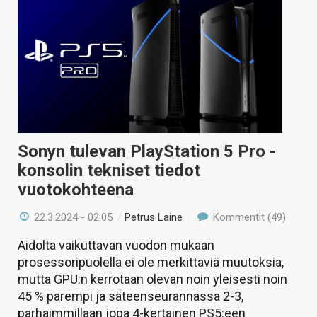
Sonyn tulevan PlayStation 5 Pro -
konsolin tekniset tiedot
vuotokohteena
22.3.2024 - 02:05
/
Petrus Laine
Kommentit (49)
Aidolta vaikuttavan vuodon mukaan
prosessoripuolella ei ole merkittäviä muutoksia,
mutta GPU:n kerrotaan olevan noin yleisesti noin
45 % parempi ja säteenseurannassa 2-3,
parhaimmillaan jopa 4-kertainen PS5:een