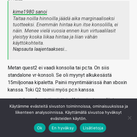
kime1980 sanoi
Taitaa noilla hinnoilla jäädä aika marginaaliseksi
tuotteeksi. Enemmän hintaa kun itse konsolilla, ei
näin. Menee vielä vuosia ennen kun virtuaalilasit
yleistyy koska liikaa hintaa ja liian vähän
käyttökohteita.
Napsauta laajentaaksesi…
Metan quest2 ei vaadi konsolia tai pc:ta. On siis
standalone vr-konsoli. Se oli myynyt alkukesästä
15miljoonaa kipaletta. Painii myyntimäärissä ihan xboxin
kanssa. Toki Q2 toimii myös pc:n kanssa.
sony tekee playstation juttuja. Kai mainstream löytyy
Käytämme evästeitä sivuston toiminnoissa, ominaisuuksissa ja
metan tuotteista.
liikenteen analysoinnissa. Käyttämällä sivustoa hyväksyt
Kirjaudu sisään vastataksesi
evästeiden käytön.
Ok
En hyväksy
Lisätietoja