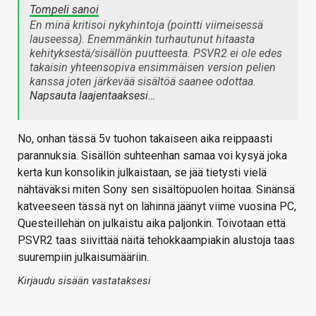
Tompeli sanoi
En minä kritisoi nykyhintoja (pointti viimeisessä
lauseessa). Enemmänkin turhautunut hitaasta
kehityksestä/sisällön puutteesta. PSVR2 ei ole edes
takaisin yhteensopiva ensimmäisen version pelien
kanssa joten järkevää sisältöä saanee odottaa.
Napsauta laajentaaksesi…
No, onhan tässä 5v tuohon takaiseen aika reippaasti
parannuksia. Sisällön suhteenhan samaa voi kysyä joka
kerta kun konsolikin julkaistaan, se jää tietysti vielä
nähtäväksi miten Sony sen sisältöpuolen hoitaa. Sinänsä
katveeseen tässä nyt on lähinnä jäänyt viime vuosina PC,
Questeillehän on julkaistu aika paljonkin. Toivotaan että
PSVR2 taas siivittää näitä tehokkaampiakin alustoja taas
suurempiin julkaisumääriin.
Kirjaudu sisään vastataksesi