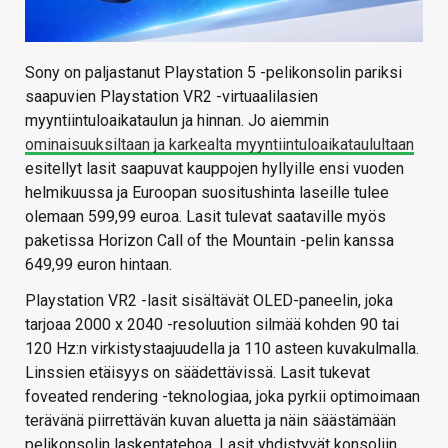
Sony on paljastanut Playstation 5 -pelikonsolin pariksi
saapuvien Playstation VR2 -virtuaalilasien
myyntiintuloaikataulun ja hinnan. Jo aiemmin
ominaisuuksiltaan ja karkealta myyntiintuloaikataulultaan
esitellyt lasit saapuvat kauppojen hyllyille ensi vuoden
helmikuussa ja Euroopan suositushinta laseille tulee
olemaan 599,99 euroa. Lasit tulevat saataville myös
paketissa Horizon Call of the Mountain -pelin kanssa
649,99 euron hintaan.
Playstation VR2 -lasit sisältävät OLED-paneelin, joka
tarjoaa 2000 x 2040 -resoluution silmää kohden 90 tai
120 Hz:n virkistystaajuudella ja 110 asteen kuvakulmalla.
Linssien etäisyys on säädettävissä. Lasit tukevat
foveated rendering -teknologiaa, joka pyrkii optimoimaan
terävänä piirrettävän kuvan aluetta ja näin säästämään
pelikonsolin laskentatehoa. Lasit yhdistyvät konsoliin