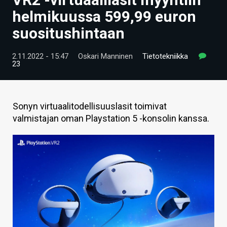
ARTIKKELIT
helmikuussa 599,99 euron
suositushintaan
VIDEOT
TECHBBS
2.11.2022 - 15:47
Oskari Manninen
Tietotekniikka
23
TIETOA
HINTA.FI
Sonyn virtuaalitodellisuuslasit toimivat
valmistajan oman Playstation 5 -konsolin kanssa.
KAUPPA
VAIHDA TEEMA
HAKU