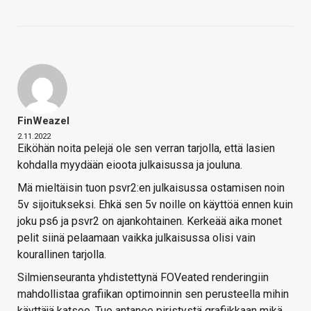
FinWeazel
2.11.2022
Eiköhän noita pelejä ole sen verran tarjolla, että lasien
kohdalla myydään eioota julkaisussa ja jouluna.
Mä mieltäisin tuon psvr2:en julkaisussa ostamisen noin
5v sijoitukseksi. Ehkä sen 5v noille on käyttöä ennen kuin
joku ps6 ja psvr2 on ajankohtainen. Kerkeää aika monet
pelit siinä pelaamaan vaikka julkaisussa olisi vain
kourallinen tarjolla.
Silmienseuranta yhdistettynä FOVeated renderingiin
mahdollistaa grafiikan optimoinnin sen perusteella mihin
käyttäjä katsoo. Tuo antanee piristystä grafiikkaan mikä