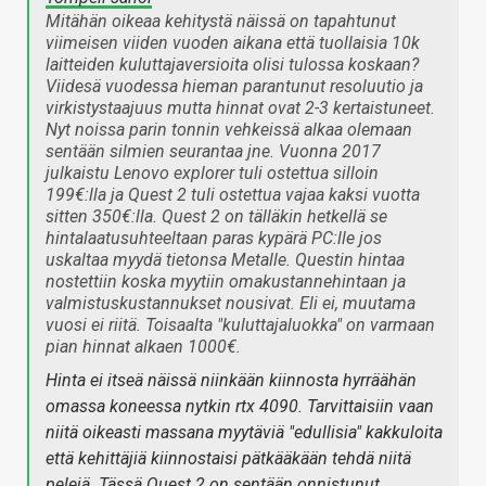
Mitähän oikeaa kehitystä näissä on tapahtunut
viimeisen viiden vuoden aikana että tuollaisia 10k
laitteiden kuluttajaversioita olisi tulossa koskaan?
Viidesä vuodessa hieman parantunut resoluutio ja
virkistystaajuus mutta hinnat ovat 2-3 kertaistuneet.
Nyt noissa parin tonnin vehkeissä alkaa olemaan
sentään silmien seurantaa jne. Vuonna 2017
julkaistu Lenovo explorer tuli ostettua silloin
199€:lla ja Quest 2 tuli ostettua vajaa kaksi vuotta
sitten 350€:lla. Quest 2 on tälläkin hetkellä se
hintalaatusuhteeltaan paras kypärä PC:lle jos
uskaltaa myydä tietonsa Metalle. Questin hintaa
nostettiin koska myytiin omakustannehintaan ja
valmistuskustannukset nousivat. Eli ei, muutama
vuosi ei riitä. Toisaalta "kuluttajaluokka" on varmaan
pian hinnat alkaen 1000€.
Hinta ei itseä näissä niinkään kiinnosta hyrräähän
omassa koneessa nytkin rtx 4090. Tarvittaisiin vaan
niitä oikeasti massana myytäviä "edullisia" kakkuloita
että kehittäjiä kiinnostaisi pätkääkään tehdä niitä
pelejä. Tässä Quest 2 on sentään onnistunut