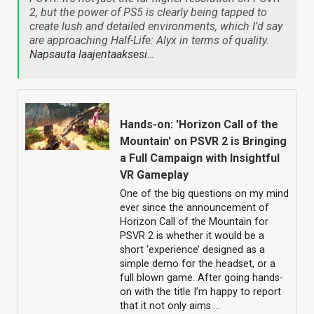
2, but the power of PS5 is clearly being tapped to
create lush and detailed environments, which I’d say
are approaching
Half-Life: Alyx
in terms of quality.
Napsauta laajentaaksesi…
Hands-on: 'Horizon Call of the
Mountain' on PSVR 2 is Bringing
a Full Campaign with Insightful
VR Gameplay
One of the big questions on my mind
ever since the announcement of
Horizon Call of the Mountain for
PSVR 2 is whether it would be a
short ‘experience’ designed as a
simple demo for the headset, or a
full blown game. After going hands-
on with the title I’m happy to report
that it not only aims …