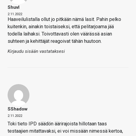
Shuvl
2.11.2022
Haaveilulistalla ollut jo pitkään nämä lasit. Pahin pelko
kuitenkin, ainakin toistaiseksi, että pelitarjoama jää
todella laihaksi. Toivottavasti olen väärässä asian
suhteen ja kehittäjät reagoivat tähän huutoon.
Kirjaudu sisään vastataksesi
SShadow
2.11.2022
Toki tieto IPD säädön äärirajoista hillotaan taas
testaajien mitattavaksi, ei voi missään nimessä kertoa,