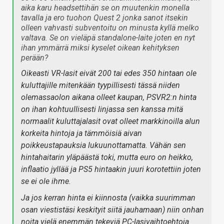
aika karu headsettihän se on muutenkin monella
tavalla ja ero tuohon Quest 2 jonka sanot itsekin
olleen vahvasti subventoitu on minusta kyllä melko
valtava. Se on vieläpä standalone-laite joten en nyt
ihan ymmärrä miksi kyselet oikean kehityksen
perään?
Oikeasti VR-lasit eivät 200 tai edes 350 hintaan ole
kuluttajille mitenkään tyypillisesti tässä niiden
olemassaolon aikana olleet kaupan, PSVR2:n hinta
on ihan kohtuullisesti linjassa sen kanssa mitä
normaalit kuluttajalasit ovat olleet markkinoilla alun
korkeita hintoja ja tämmöisiä aivan
poikkeustapauksia lukuunottamatta. Vähän sen
hintahaitarin yläpäästä toki, mutta euro on heikko,
inflaatio jyllää ja PS5 hintaakin juuri korotettiin joten
se ei ole ihme.
Ja jos kerran hinta ei kiinnosta (vaikka suurimman
osan viestistäsi keskityit siitä jauhamaan) niin onhan
noita vielä enemmän tekeviä PC-lasivaihtoehtoja