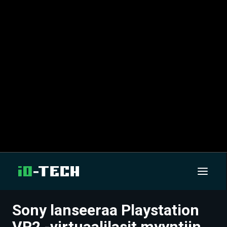
Sony lanseeraa Playstation
UUTISET
VR2 -virtuaalilasit myyntiin