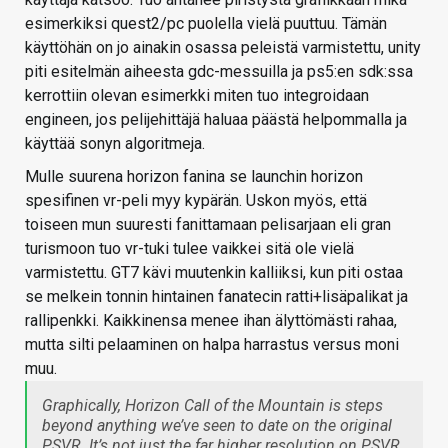
esimerkiksi quest2/pc puolella vielä puuttuu. Tämän
käyttöhän on jo ainakin osassa peleistä varmistettu, unity
piti esitelmän aiheesta gdc-messuilla ja ps5:en sdk:ssa
kerrottiin olevan esimerkki miten tuo integroidaan
engineen, jos pelijehittäjä haluaa päästä helpommalla ja
käyttää sonyn algoritmeja.
Mulle suurena horizon fanina se launchin horizon
spesifinen vr-peli myy kypärän. Uskon myös, että
toiseen mun suuresti fanittamaan pelisarjaan eli gran
turismoon tuo vr-tuki tulee vaikkei sitä ole vielä
varmistettu. GT7 kävi muutenkin kalliiksi, kun piti ostaa
se melkein tonnin hintainen fanatecin ratti+lisäpalikat ja
rallipenkki. Kaikkinensa menee ihan älyttömästi rahaa,
mutta silti pelaaminen on halpa harrastus versus moni
muu.
Graphically,
Horizon Call of the Mountain
is steps
beyond anything we’ve seen to date on the original
PSVR. It’s not just the far higher resolution on PSVR