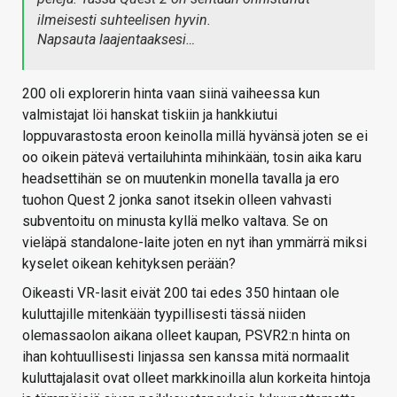
ilmeisesti suhteelisen hyvin.
Napsauta laajentaaksesi…
200 oli explorerin hinta vaan siinä vaiheessa kun
valmistajat löi hanskat tiskiin ja hankkiutui
loppuvarastosta eroon keinolla millä hyvänsä joten se ei
oo oikein pätevä vertailuhinta mihinkään, tosin aika karu
headsettihän se on muutenkin monella tavalla ja ero
tuohon Quest 2 jonka sanot itsekin olleen vahvasti
subventoitu on minusta kyllä melko valtava. Se on
vieläpä standalone-laite joten en nyt ihan ymmärrä miksi
kyselet oikean kehityksen perään?
Oikeasti VR-lasit eivät 200 tai edes 350 hintaan ole
kuluttajille mitenkään tyypillisesti tässä niiden
olemassaolon aikana olleet kaupan, PSVR2:n hinta on
ihan kohtuullisesti linjassa sen kanssa mitä normaalit
kuluttajalasit ovat olleet markkinoilla alun korkeita hintoja