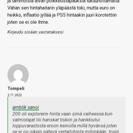
ja tämmöisiä aivan poikkeustapauksia lukuunottamatta.
Vähän sen hintahaitarin yläpäästä toki, mutta euro on
heikko, inflaatio jyllää ja PS5 hintaakin juuri korotettiin
joten se ei ole ihme.
Kirjaudu sisään vastataksesi
Tompeli
2.11.2022
amblik sanoi
200 oli explorerin hinta vaan siinä vaiheessa kun
valmistajat löi hanskat tiskiin ja hankkiutui
loppuvarastosta eroon keinolla millä hyvänsä joten
se ei oo oikein pätevä vertailuhinta mihinkään, tosin