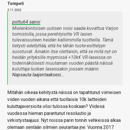
Tompeli
2.11.2022
pottu64 sanoi
Mielenkiintoisen uutisen voisi saada kuvattua Varjon
toimistolla, jossa perehtyisitte VR lasien
tulevaisuuteen heidän kalliimmilla tuotteilla. Tämä
tietysti edellyttää, että he tähän tuote-esittelyyn
suostuvat. Ainakin itse olettaisin, että se mitä nyt on
heidän yrityksille myymissä +10k€ VR-laseissa on
todennäköisesti muutaman vuoden päästä näissä
kuluttaja luokan laseissakin jossain määrin.
Napsauta laajentaaksesi…
Mitähän oikeaa kehitystä näissä on tapahtunut viimeisen
viiden vuoden aikana että tuollaisia 10k laitteiden
kuluttajaversioita olisi tulossa koskaan? Viidesä
vuodessa hieman parantunut resoluutio ja
virkistystaajuus. Nyt noissa parin tonnin vehkeissä alkaa
olemaan sentään silmien seurantaa jne. Vuonna 2017