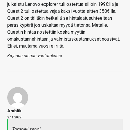
julkaistu Lenovo explorer tuli ostettua silloin 199€:lla ja
Quest 2 tuli ostettua vajaa kaksi vuotta sitten 350€:lla.
Quest 2 on tälläkin hetkellä se hintalaatusuhteeltaan
paras kypärä jos uskaltaa myydä tietonsa Metalle.
Questin hintaa nostettiin koska myytiin
omakustannehintaan ja valmistuskustannukset nousivat.
Eli ei, muutama vuosi ei riitä.
Kirjaudu sisään vastataksesi
Amblik
2.11.2022
Tompeli sanoi