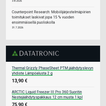
3.8.2026
Counterpoint Research: Mobiilijärjestelmäpiirien
toimitukset laskivat jopa 15 % vuoden
ensimmäisellä puoliskolla
31.7.2026
Thermal Grizzly PhaseSheet PTM jäähdytyslevyn
yhdiste Lämpöalusta 2 g
13,90 €
ARCTIC Liquid Freezer III Pro 360 Suoritin
Nestejäähdytyspakkaus 12 cm musta 1 kpl
75,90 €