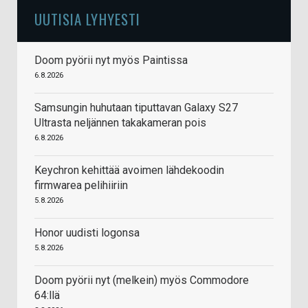
UUTISIA LYHYESTI
Doom pyörii nyt myös Paintissa
6.8.2026
Samsungin huhutaan tiputtavan Galaxy S27
Ultrasta neljännen takakameran pois
6.8.2026
Keychron kehittää avoimen lähdekoodin
firmwarea pelihiiriin
5.8.2026
Honor uudisti logonsa
5.8.2026
Doom pyörii nyt (melkein) myös Commodore
64:llä