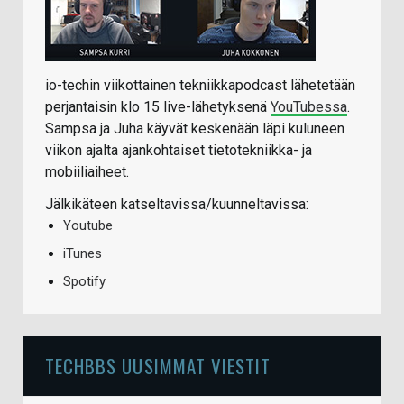
io-techin viikottainen tekniikkapodcast lähetetään
perjantaisin klo 15 live-lähetyksenä
YouTubessa
.
Sampsa ja Juha käyvät keskenään läpi kuluneen
viikon ajalta ajankohtaiset tietotekniikka- ja
mobiiliaiheet.
Jälkikäteen katseltavissa/kuunneltavissa:
Youtube
iTunes
Spotify
TECHBBS UUSIMMAT VIESTIT