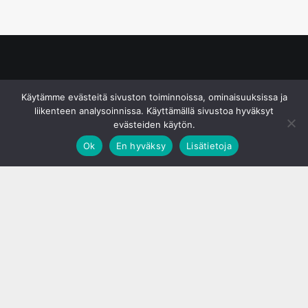
© S&J Media Oy
Käytämme evästeitä sivuston toiminnoissa, ominaisuuksissa ja
liikenteen analysoinnissa. Käyttämällä sivustoa hyväksyt
evästeiden käytön.
Ok
En hyväksy
Lisätietoja
;