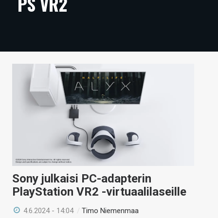
PS VR2
ARTIKKELIT
VIDEOT
TECHBBS
TIETOA
HINTA.FI
KAUPPA
VAIHDA TEEMA
Sony julkaisi PC-adapterin
HAKU
PlayStation VR2 -virtuaalilaseille
4.6.2024 - 14:04
/
Timo Niemenmaa