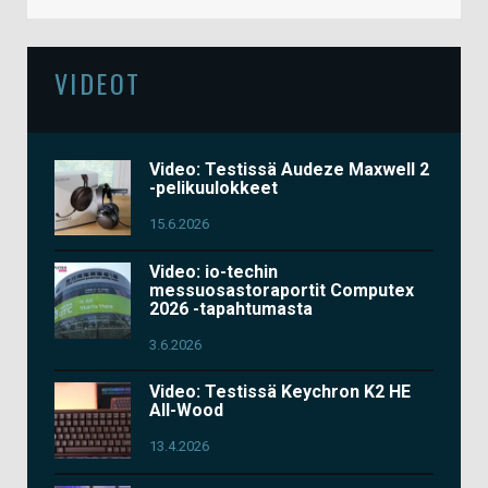
VIDEOT
Video: Testissä Audeze Maxwell 2
-pelikuulokkeet
15.6.2026
Video: io-techin
messuosastoraportit Computex
2026 -tapahtumasta
3.6.2026
Video: Testissä Keychron K2 HE
All-Wood
13.4.2026