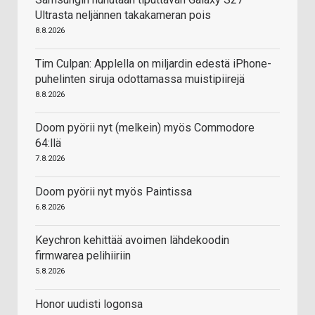
Ultrasta neljännen takakameran pois
8.8.2026
Tim Culpan: Applella on miljardin edestä iPhone-
puhelinten siruja odottamassa muistipiirejä
8.8.2026
Doom pyörii nyt (melkein) myös Commodore
64:llä
7.8.2026
Doom pyörii nyt myös Paintissa
6.8.2026
Keychron kehittää avoimen lähdekoodin
firmwarea pelihiiriin
5.8.2026
Honor uudisti logonsa