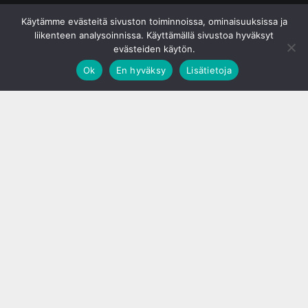
© S&J Media Oy
Käytämme evästeitä sivuston toiminnoissa, ominaisuuksissa ja
liikenteen analysoinnissa. Käyttämällä sivustoa hyväksyt
evästeiden käytön.
Ok
En hyväksy
Lisätietoja
;