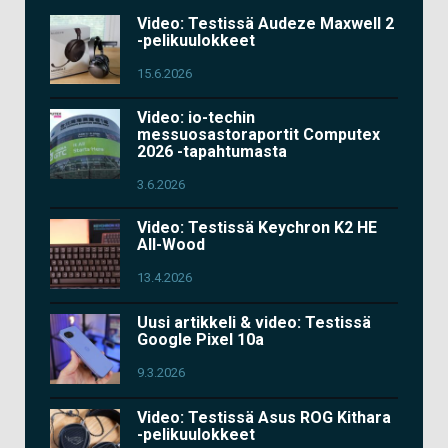
Video: Testissä Audeze Maxwell 2
-pelikuulokkeet
15.6.2026
Video: io-techin
messuosastoraportit Computex
2026 -tapahtumasta
3.6.2026
Video: Testissä Keychron K2 HE
All-Wood
13.4.2026
Uusi artikkeli & video: Testissä
Google Pixel 10a
9.3.2026
Video: Testissä Asus ROG Kithara
-pelikuulokkeet