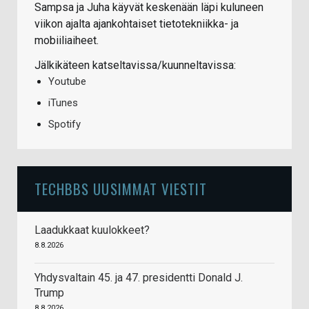
Sampsa ja Juha käyvät keskenään läpi kuluneen
viikon ajalta ajankohtaiset tietotekniikka- ja
mobiiliaiheet.
Jälkikäteen katseltavissa/kuunneltavissa:
Youtube
iTunes
Spotify
TECHBBS UUSIMMAT VIESTIT
Laadukkaat kuulokkeet?
8.8.2026
Yhdysvaltain 45. ja 47. presidentti Donald J.
Trump
8.8.2026