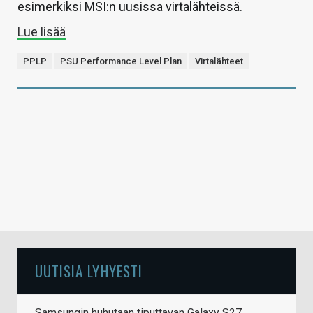
esimerkiksi MSI:n uusissa virtalähteissä.
Lue lisää
PPLP
PSU Performance Level Plan
Virtalähteet
UUTISIA LYHYESTI
Samsungin huhutaan tiputtavan Galaxy S27