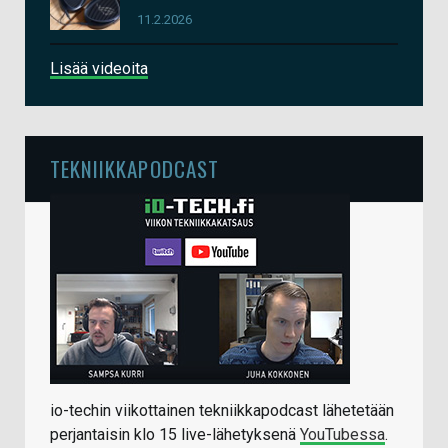
11.2.2026
Lisää videoita
TEKNIIKKAPODCAST
io-techin viikottainen tekniikkapodcast lähetetään
perjantaisin klo 15 live-lähetyksenä
YouTubessa
.