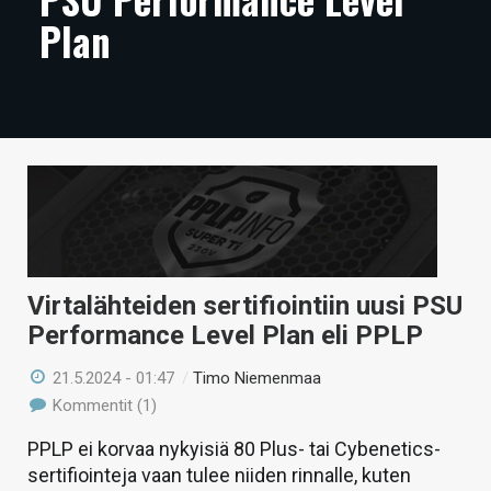
Plan
ARTIKKELIT
VIDEOT
TECHBBS
TIETOA
HINTA.FI
KAUPPA
Virtalähteiden sertifiointiin uusi PSU
VAIHDA TEEMA
Performance Level Plan eli PPLP
21.5.2024 - 01:47
/
Timo Niemenmaa
Kommentit (1)
HAKU
PPLP ei korvaa nykyisiä 80 Plus- tai Cybenetics-
sertifiointeja vaan tulee niiden rinnalle, kuten