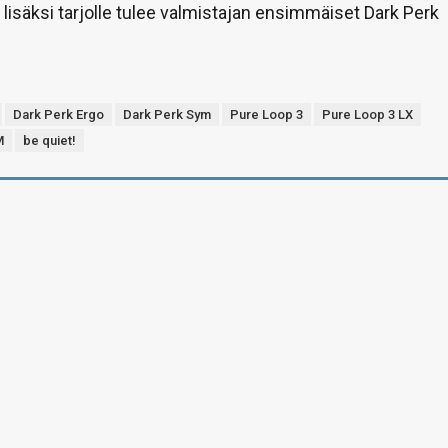
n lisäksi tarjolle tulee valmistajan ensimmäiset Dark Perk
Dark Perk Ergo
Dark Perk Sym
Pure Loop 3
Pure Loop 3 LX
M
be quiet!