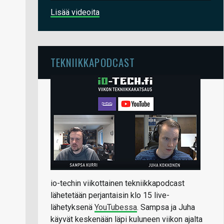
Lisää videoita
TEKNIIKKAPODCAST
io-techin viikottainen tekniikkapodcast
lähetetään perjantaisin klo 15 live-
lähetyksenä
YouTubessa
. Sampsa ja Juha
käyvät keskenään läpi kuluneen viikon ajalta