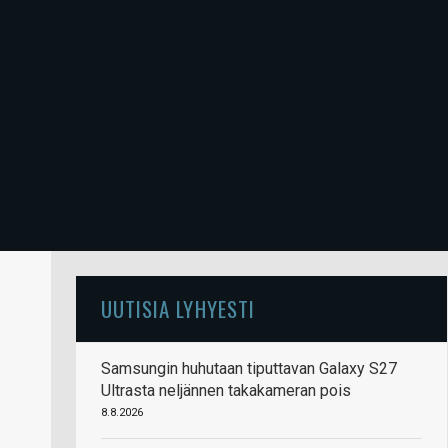
UUTISIA LYHYESTI
Samsungin huhutaan tiputtavan Galaxy S27
Ultrasta neljännen takakameran pois
8.8.2026