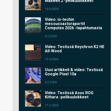
Maxwell 2 -pelikuulokkeet
15.6.2026
Video: io-techin
messuosastoraportit
Computex 2026 -tapahtumasta
3.6.2026
Video: Testissä Keychron K2 HE
All-Wood
13.4.2026
Uusi artikkeli & video: Testissä
Google Pixel 10a
9.3.2026
Video: Testissä Asus ROG
Kithara -pelikuulokkeet
11.2.2026