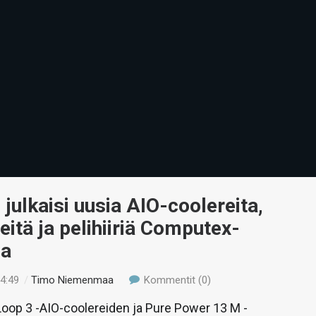
! julkaisi uusia AIO-coolereita,
teitä ja pelihiiriä Computex-
la
14:49
/
Timo Niemenmaa
Kommentit (0)
oop 3 -AIO-coolereiden ja Pure Power 13 M -