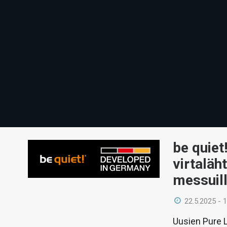
be quiet
virtaläh
messuil
22.5.2025 - 
Uusien Pure L