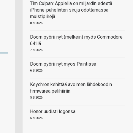
Tim Culpan: Applella on miljardin edestä
iPhone-puhelinten siruja odottamassa
muistipiirejä
8.8.2026
Doom pyörii nyt (melkein) myös Commodore
64:llä
7.8.2026
Doom pyörii nyt myös Paintissa
6.8.2026
Keychron kehittää avoimen lähdekoodin
firmwarea pelihiiriin
5.8.2026
Honor uudisti logonsa
5.8.2026