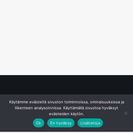
© S&J Media Oy
Käytämme evästeitä sivuston toiminnoissa, ominaisuuksissa ja
liikenteen analysoinnissa. Käyttämällä sivustoa hyväksyt
evästeiden käytön.
Ok
En hyväksy
Lisätietoja