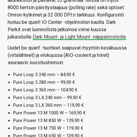
akunkeston ja painavat 55 grammaa. Niissä on myös
8000 hertsin päivitystaajuus (polling rate) sekä optiset
Omron-kytkimet ja 32 000 DPI:n tarkkuus. Konfigurointi
hoituu be quiet! IO Center -ohjelmiston kautta. Dark
Perkit ovat luonnollista jatkumoa viime kuussa
julkaistuille
Dark Mount- ja Light Mount -näppäimistöille
.
Uudet be quiet! -tuotteet saapuvat myyntiin kesäkuussa
(virtalähteet) ja elokuussa (AIO-coolerit ja hiiret)
seuraavin suositushinnoin:
Pure Loop 3 240 mm – 84,90 €
Pure Loop 3 280 mm – 99,90 €
Pure Loop 3 360 mm – 104,90 €
Pure Loop 3 LX 240 mm – 99,90 €
Pure Loop 3 LX 360 mm – 119,90 €
Pure Power 13 M 1000 W – 169,90 €
Pure Power 13 M 850 W – 139,90 €
Pure Power 13 M 750 W – 119,90 €
Pure Power 13 M 650 W – 109,90 €