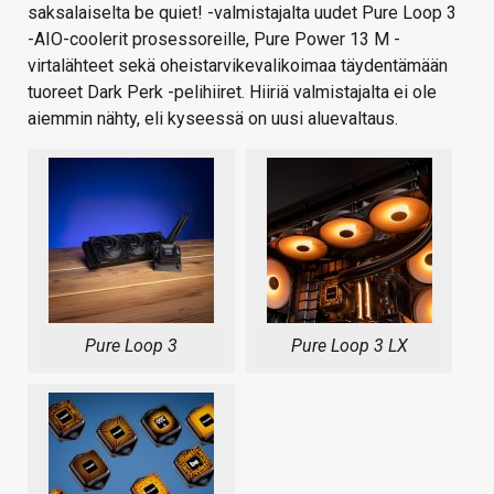
saksalaiselta be quiet! -valmistajalta uudet Pure Loop 3
-AIO-coolerit prosessoreille, Pure Power 13 M -
virtalähteet sekä oheistarvikevalikoimaa täydentämään
tuoreet Dark Perk -pelihiiret. Hiiriä valmistajalta ei ole
aiemmin nähty, eli kyseessä on uusi aluevaltaus.
Pure Loop 3
Pure Loop 3 LX