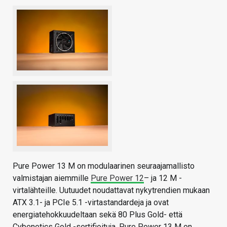
Pure Power 13 M on modulaarinen seuraajamallisto
valmistajan aiemmille
Pure Power 12
– ja 12 M -
virtalähteille. Uutuudet noudattavat nykytrendien mukaan
ATX 3.1- ja PCIe 5.1 -virtastandardeja ja ovat
energiatehokkuudeltaan sekä 80 Plus Gold- että
Cybenetics Gold -sertifioituja. Pure Power 13 M on