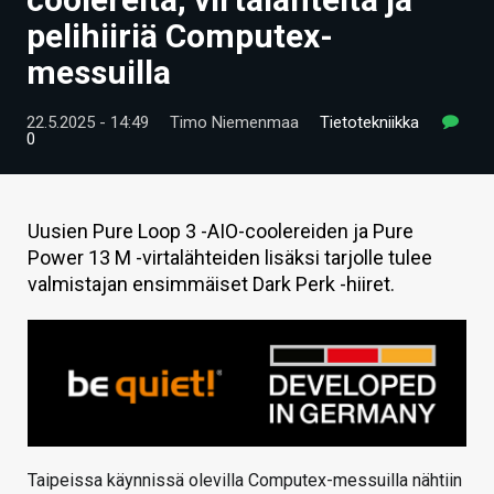
ARTIKKELIT
pelihiiriä Computex-
messuilla
VIDEOT
TECHBBS
22.5.2025 - 14:49
Timo Niemenmaa
Tietotekniikka
0
TIETOA
HINTA.FI
Uusien Pure Loop 3 -AIO-coolereiden ja Pure
Power 13 M -virtalähteiden lisäksi tarjolle tulee
KAUPPA
valmistajan ensimmäiset Dark Perk -hiiret.
VAIHDA TEEMA
HAKU
Taipeissa käynnissä olevilla Computex-messuilla nähtiin