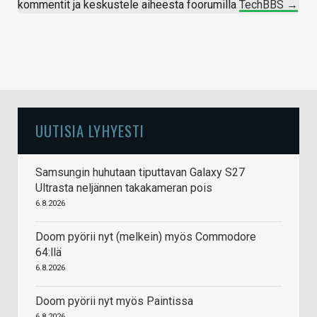
kommentit ja keskustele aiheesta foorumilla
TechBBS →
UUTISIA LYHYESTI
Samsungin huhutaan tiputtavan Galaxy S27
Ultrasta neljännen takakameran pois
6.8.2026
Doom pyörii nyt (melkein) myös Commodore
64:llä
6.8.2026
Doom pyörii nyt myös Paintissa
6.8.2026