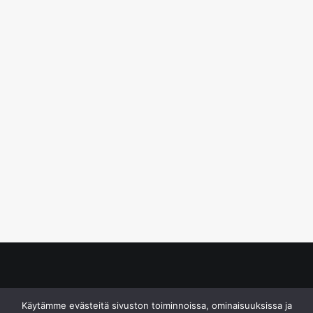
© S&J Media Oy
Käytämme evästeitä sivuston toiminnoissa, ominaisuuksissa ja