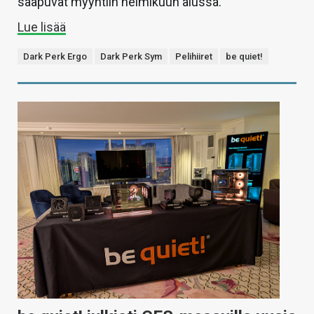
saapuvat myyntiin helmikuun alussa.
Lue lisää
Dark Perk Ergo
Dark Perk Sym
Pelihiiret
be quiet!