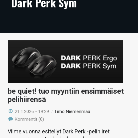
Dark Perk Sym
ARTIKKELIT
VIDEOT
TECHBBS
TIETOA
HINTA.FI
KAUPPA
VAIHDA TEEMA
be quiet! tuo myyntiin ensimmäiset
pelihiirensä
21.1.2026 - 19:29
/
Timo Niemenmaa
HAKU
Kommentit (0)
Viime vuonna esitellyt Dark Perk -pelihiiret