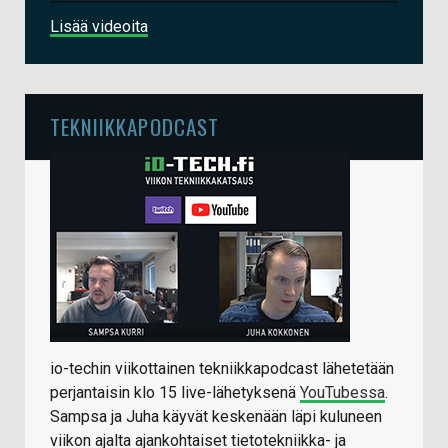
Lisää videoita
TEKNIIKKAPODCAST
io-techin viikottainen tekniikkapodcast lähetetään
perjantaisin klo 15 live-lähetyksenä
YouTubessa
.
Sampsa ja Juha käyvät keskenään läpi kuluneen
viikon ajalta ajankohtaiset tietotekniikka- ja