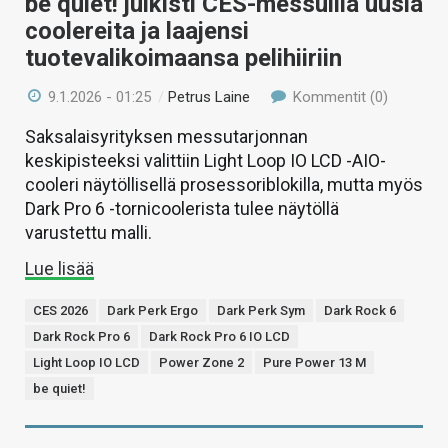
be quiet! julkisti CES-messuilla uusia
coolereita ja laajensi
tuotevalikoimaansa pelihiiriin
9.1.2026 - 01:25
/
Petrus Laine
Kommentit (0)
Saksalaisyrityksen messutarjonnan
keskipisteeksi valittiin Light Loop IO LCD -AIO-
cooleri näytöllisellä prosessoriblokilla, mutta myös
Dark Pro 6 -tornicoolerista tulee näytöllä
varustettu malli.
Lue lisää
CES 2026
Dark Perk Ergo
Dark Perk Sym
Dark Rock 6
Dark Rock Pro 6
Dark Rock Pro 6 IO LCD
Light Loop IO LCD
Power Zone 2
Pure Power 13 M
be quiet!