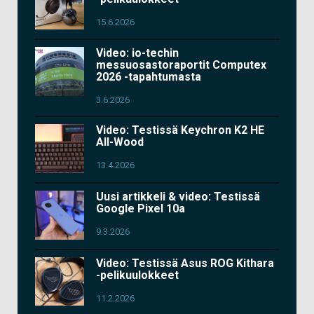
15.6.2026
Video: io-techin
messuosastoraportit Computex
2026 -tapahtumasta
3.6.2026
Video: Testissä Keychron K2 HE
All-Wood
13.4.2026
Uusi artikkeli & video: Testissä
Google Pixel 10a
9.3.2026
Video: Testissä Asus ROG Kithara
-pelikuulokkeet
11.2.2026