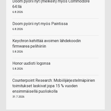
Doom pyörii nyt (melkein) myös Commodore
64:llä
6.8.2026
Doom pyörii nyt myös Paintissa
6.8.2026
Keychron kehittää avoimen lähdekoodin
firmwarea pelihiiriin
5.8.2026
Honor uudisti logonsa
5.8.2026
Counterpoint Research: Mobiilijärjestelmäpiirien
toimitukset laskivat jopa 15 % vuoden
ensimmäisellä puoliskolla
31.7.2026