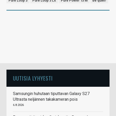
Pure Loop 3
Pure Loop 3 LX
Pure Power 13 M
be quiet!
UUTISIA LYHYESTI
Samsungin huhutaan tiputtavan Galaxy S27
Ultrasta neljännen takakameran pois
6.8.2026