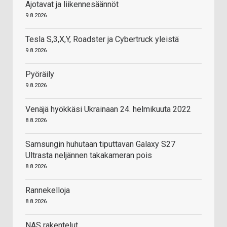
Ajotavat ja liikennesäännöt
9.8.2026
Tesla S,3,X,Y, Roadster ja Cybertruck yleistä
9.8.2026
Pyöräily
9.8.2026
Venäjä hyökkäsi Ukrainaan 24. helmikuuta 2022
8.8.2026
Samsungin huhutaan tiputtavan Galaxy S27
Ultrasta neljännen takakameran pois
8.8.2026
Rannekelloja
8.8.2026
NAS rakentelut