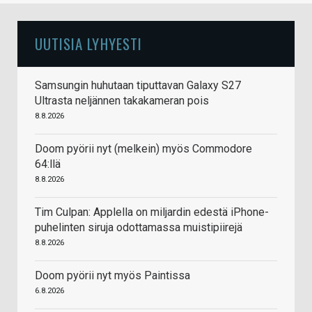
UUTISIA LYHYESTI
Samsungin huhutaan tiputtavan Galaxy S27
Ultrasta neljännen takakameran pois
8.8.2026
Doom pyörii nyt (melkein) myös Commodore
64:llä
8.8.2026
Tim Culpan: Applella on miljardin edestä iPhone-
puhelinten siruja odottamassa muistipiirejä
8.8.2026
Doom pyörii nyt myös Paintissa
6.8.2026