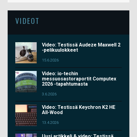
VIDEOT
Video: Testissä Audeze Maxwell 2
-pelikuulokkeet
15.6.2026
Video: io-techin
messuosastoraportit Computex
2026 -tapahtumasta
3.6.2026
Video: Testissä Keychron K2 HE
All-Wood
13.4.2026
Uusi artikkeli & video: Testissä