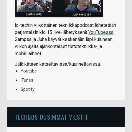
io-techin viikottainen tekniikkapodcast lähetetään
perjantaisin klo 15 live-lähetyksenä
YouTubessa
.
Sampsa ja Juha käyvät keskenään läpi kuluneen
viikon ajalta ajankohtaiset tietotekniikka- ja
mobiiliaiheet.
Jälkikäteen katseltavissa/kuunneltavissa:
Youtube
iTunes
Spotify
TECHBBS UUSIMMAT VIESTIT