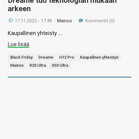
Dreame tuo teknologian mukaan
arkeen
17.11.2025 - 17:48
/
Mainos
Kommentit (0)
Kaupallinen yhteisty …
Lue lisää
Black Friday
Dreame
H12 Pro
Kaupallinen yhteistyö
Mainos
R20 Ultra
X50 Ultra