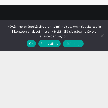
© S&J Media Oy
Käytämme evästeitä sivuston toiminnoissa, ominaisuuksissa ja
liikenteen analysoinnissa. Käyttämällä sivustoa hyväksyt
evästeiden käytön.
Ok
En hyväksy
Lisätietoja
;