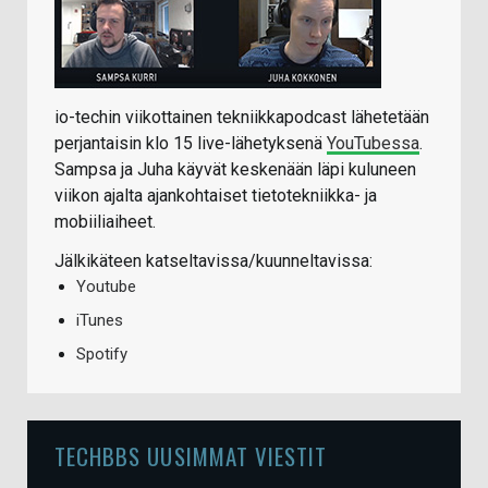
io-techin viikottainen tekniikkapodcast lähetetään
perjantaisin klo 15 live-lähetyksenä
YouTubessa
.
Sampsa ja Juha käyvät keskenään läpi kuluneen
viikon ajalta ajankohtaiset tietotekniikka- ja
mobiiliaiheet.
Jälkikäteen katseltavissa/kuunneltavissa:
Youtube
iTunes
Spotify
TECHBBS UUSIMMAT VIESTIT