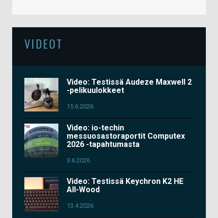
VIDEOT
Video: Testissä Audeze Maxwell 2
-pelikuulokkeet
15.6.2026
Video: io-techin
messuosastoraportit Computex
2026 -tapahtumasta
3.6.2026
Video: Testissä Keychron K2 HE
All-Wood
13.4.2026