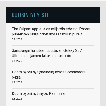
UUTISIA LYHYESTI
Tim Culpan: Applella on miljardin edestä iPhone-
puhelinten siruja odottamassa muistipiirejä
7.8.2026
Samsungin huhutaan tiputtavan Galaxy S27
Ultrasta neljännen takakameran pois
6.8.2026
Doom pyörii nyt (melkein) myös Commodore
64:llä
6.8.2026
Doom pyörii nyt myös Paintissa
6.8.2026