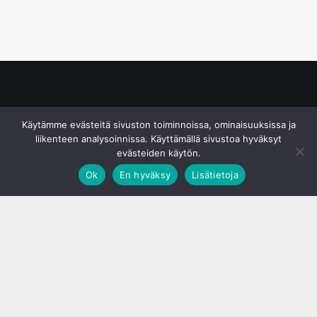
© S&J Media Oy
Käytämme evästeitä sivuston toiminnoissa, ominaisuuksissa ja
liikenteen analysoinnissa. Käyttämällä sivustoa hyväksyt
evästeiden käytön.
Ok
En hyväksy
Lisätietoja
;