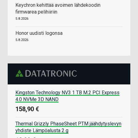
Keychron kehittää avoimen lähdekoodin
firmwarea pelihiiriin
5.8.2026
Honor uudisti logonsa
5.8.2026
Kingston Technology NV3 1 TB M.2 PCI Express
4.0 NVMe 3D NAND
158,90 €
Thermal Grizzly PhaseSheet PTM jäähdytyslevyn
yhdiste Lämpöalusta 2 g