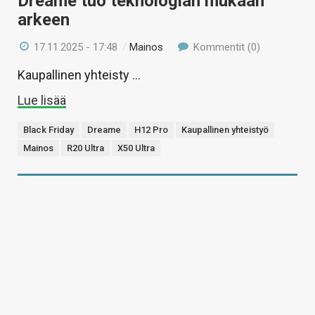
Dreame tuo teknologian mukaan
arkeen
17.11.2025 - 17:48
/
Mainos
Kommentit (0)
Kaupallinen yhteisty …
Lue lisää
Black Friday
Dreame
H12 Pro
Kaupallinen yhteistyö
Mainos
R20 Ultra
X50 Ultra