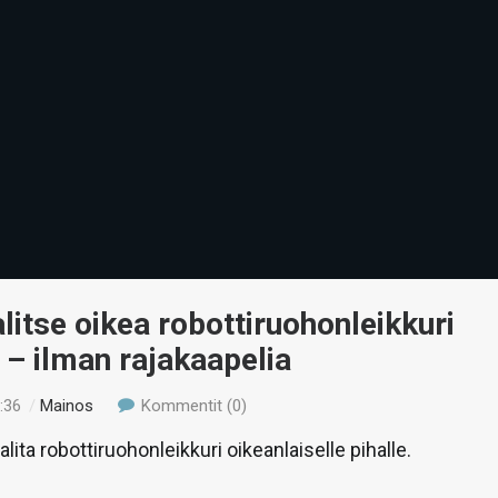
litse oikea robottiruohonleikkuri
i – ilman rajakaapelia
:36
/
Mainos
Kommentit (0)
lita robottiruohonleikkuri oikeanlaiselle pihalle.