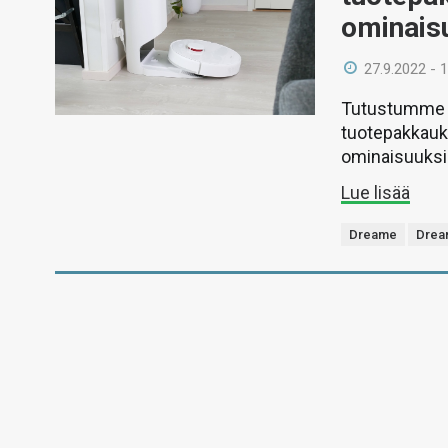
ominais
27.9.2022 - 
Tutustumme v
tuotepakkauks
ominaisuuksi
Lue lisää
Dreame
Drea