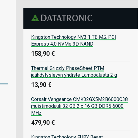
Kingston Technology NV3 1 TB M.2 PCI
Express 4.0 NVMe 3D NAND
158,90 €
Thermal Grizzly PhaseSheet PTM
jäähdytyslevyn yhdiste Lämpöalusta 2 g
13,90 €
Corsair Vengeance CMK32GX5M2B6000C38
muistimoduuli 32 GB 2 x 16 GB DDR5 6000
MHz
479,90 €
Kingston Technology FURY Beast