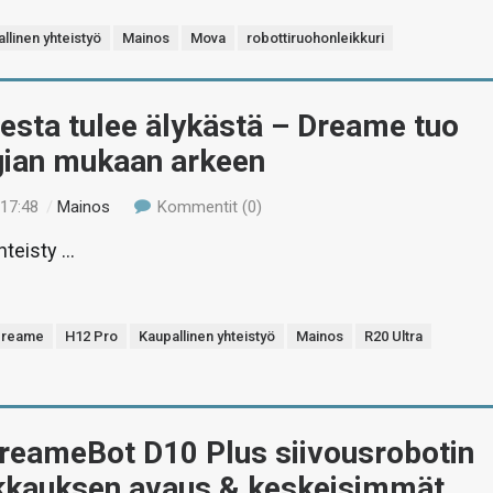
llinen yhteistyö
Mainos
Mova
robottiruohonleikkuri
esta tulee älykästä – Dreame tuo
gian mukaan arkeen
 17:48
/
Mainos
Kommentit (0)
hteisty …
Dreame
H12 Pro
Kaupallinen yhteistyö
Mainos
R20 Ultra
DreameBot D10 Plus siivousrobotin
kkauksen avaus & keskeisimmät