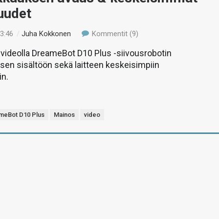
uudet
13:46
/
Juha Kokkonen
Kommentit (9)
ideolla DreameBot D10 Plus -siivousrobotin
en sisältöön sekä laitteen keskeisimpiin
in.
meBot D10 Plus
Mainos
video