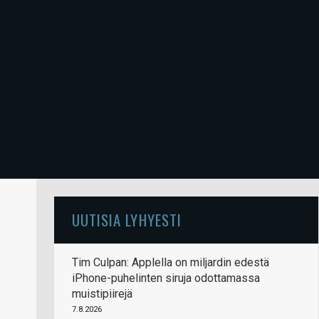
UUTISIA LYHYESTI
Tim Culpan: Applella on miljardin edestä
iPhone-puhelinten siruja odottamassa
muistipiirejä
7.8.2026