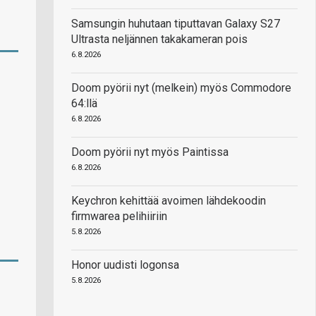
Samsungin huhutaan tiputtavan Galaxy S27
Ultrasta neljännen takakameran pois
6.8.2026
Doom pyörii nyt (melkein) myös Commodore
64:llä
6.8.2026
Doom pyörii nyt myös Paintissa
6.8.2026
Keychron kehittää avoimen lähdekoodin
firmwarea pelihiiriin
5.8.2026
Honor uudisti logonsa
5.8.2026