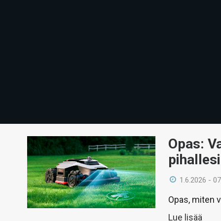
Opas: Va
pihalles
1.6.2026 - 07
Opas, miten va
Lue lisää