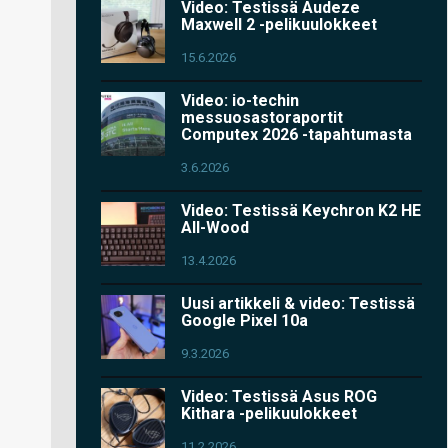
Video: Testissä Audeze
Maxwell 2 -pelikuulokkeet
15.6.2026
Video: io-techin
messuosastoraportit
Computex 2026 -tapahtumasta
3.6.2026
Video: Testissä Keychron K2 HE
All-Wood
13.4.2026
Uusi artikkeli & video: Testissä
Google Pixel 10a
9.3.2026
Video: Testissä Asus ROG
Kithara -pelikuulokkeet
11.2.2026