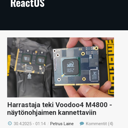
ReactOS
ARTIKKELIT
VIDEOT
TECHBBS
TIETOA
HINTA.FI
KAUPPA
VAIHDA TEEMA
Harrastaja teki Voodoo4 M4800 -
HAKU
näytönohjaimen kannettaviin
30.4.2025 - 01:14
/
Petrus Laine
Kommentit (4)