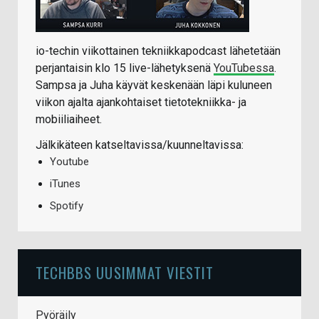
io-techin viikottainen tekniikkapodcast lähetetään
perjantaisin klo 15 live-lähetyksenä
YouTubessa
.
Sampsa ja Juha käyvät keskenään läpi kuluneen
viikon ajalta ajankohtaiset tietotekniikka- ja
mobiiliaiheet.
Jälkikäteen katseltavissa/kuunneltavissa:
Youtube
iTunes
Spotify
TECHBBS UUSIMMAT VIESTIT
Pyöräily