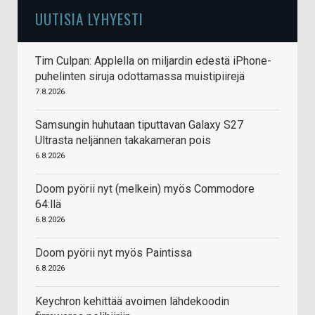
UUTISIA LYHYESTI
Tim Culpan: Applella on miljardin edestä iPhone-
puhelinten siruja odottamassa muistipiirejä
7.8.2026
Samsungin huhutaan tiputtavan Galaxy S27
Ultrasta neljännen takakameran pois
6.8.2026
Doom pyörii nyt (melkein) myös Commodore
64:llä
6.8.2026
Doom pyörii nyt myös Paintissa
6.8.2026
Keychron kehittää avoimen lähdekoodin