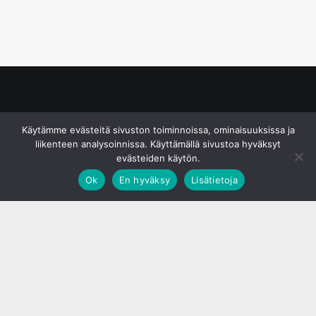
© S&J Media Oy
Käytämme evästeitä sivuston toiminnoissa, ominaisuuksissa ja
liikenteen analysoinnissa. Käyttämällä sivustoa hyväksyt
evästeiden käytön.
Ok
En hyväksy
Lisätietoja
;