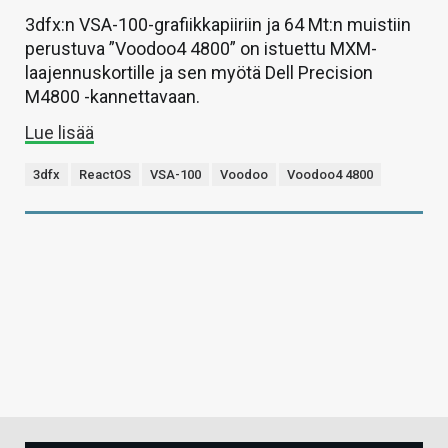
3dfx:n VSA-100-grafiikkapiiriin ja 64 Mt:n muistiin
perustuva ”Voodoo4 4800” on istuettu MXM-
laajennuskortille ja sen myötä Dell Precision
M4800 -kannettavaan.
Lue lisää
3dfx
ReactOS
VSA-100
Voodoo
Voodoo4 4800