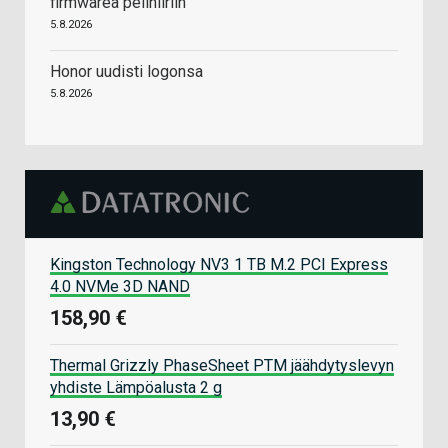
firmwarea pelihiiriin
5.8.2026
Honor uudisti logonsa
5.8.2026
Kingston Technology NV3 1 TB M.2 PCI Express
4.0 NVMe 3D NAND
158,90 €
Thermal Grizzly PhaseSheet PTM jäähdytyslevyn
yhdiste Lämpöalusta 2 g
13,90 €