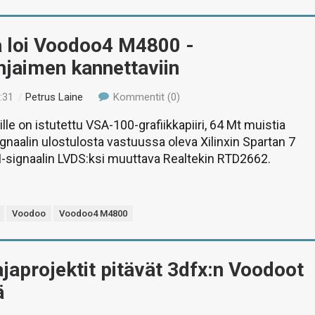
 loi Voodoo4 M4800 -
hjaimen kannettaviin
:31
/
Petrus Laine
Kommentit (0)
e on istutettu VSA-100-grafiikkapiiri, 64 Mt muistia
gnaalin ulostulosta vastuussa oleva Xilinxin Spartan 7
-signaalin LVDS:ksi muuttava Realtekin RTD2662.
Voodoo
Voodoo4 M4800
japrojektit pitävät 3dfx:n Voodoot
ä