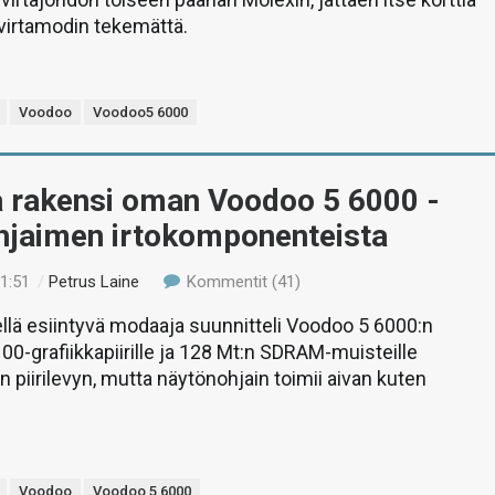
irtamodin tekemättä.
Voodoo
Voodoo5 6000
 rakensi oman Voodoo 5 6000 -
hjaimen irtokomponenteista
01:51
/
Petrus Laine
Kommentit (41)
lä esiintyvä modaaja suunnitteli Voodoo 5 6000:n
100-grafiikkapiirille ja 128 Mt:n SDRAM-muisteille
iirilevyn, mutta näytönohjain toimii aivan kuten
Voodoo
Voodoo 5 6000