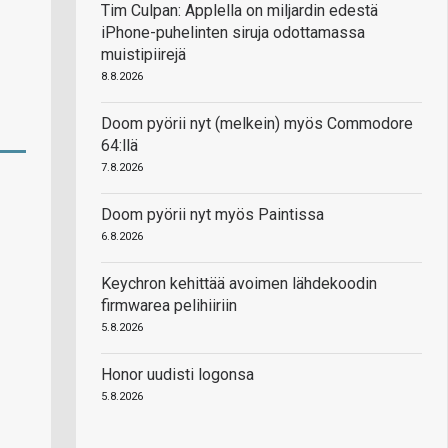
Tim Culpan: Applella on miljardin edestä
iPhone-puhelinten siruja odottamassa
muistipiirejä
8.8.2026
Doom pyörii nyt (melkein) myös Commodore
64:llä
7.8.2026
Doom pyörii nyt myös Paintissa
6.8.2026
Keychron kehittää avoimen lähdekoodin
firmwarea pelihiiriin
5.8.2026
Honor uudisti logonsa
5.8.2026