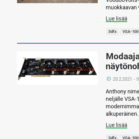
muokkaavan v
Lue lisää
3dfx
VSA-100
Modaaja
näytöno
20.2.2021 - 
Anthony nimel
neljälle VSA-
modernimman p
alkuperäinen.
Lue lisää
3dfx
VSA-100