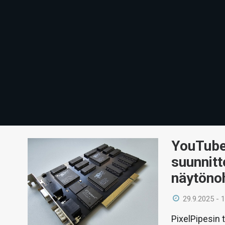
YouTube-
suunnit
näytöno
29.9.2025 - 
PixelPipesin