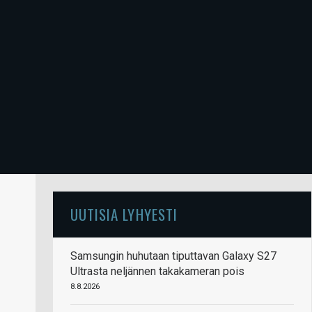
UUTISIA LYHYESTI
Samsungin huhutaan tiputtavan Galaxy S27
Ultrasta neljännen takakameran pois
8.8.2026