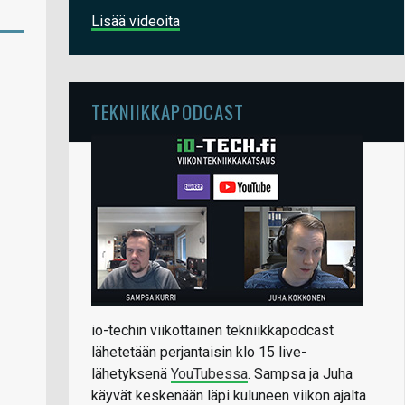
Lisää videoita
TEKNIIKKAPODCAST
io-techin viikottainen tekniikkapodcast
lähetetään perjantaisin klo 15 live-
lähetyksenä
YouTubessa
. Sampsa ja Juha
käyvät keskenään läpi kuluneen viikon ajalta