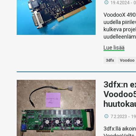
19.4.2024 - 
VoodooX 4900
uudella piiril
kulkeva proj
uudelleenläm
Lue lisää
3dfx
Voodoo
3dfx:n e
Voodoo5
huutoka
7.2.2023 - 19
3dfx:llä aik
VoodooVolts-v