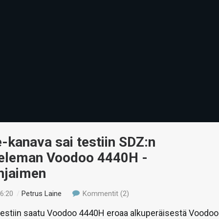
kanava sai testiin SDZ:n
teleman Voodoo 4440H -
hjaimen
16:20
/
Petrus Laine
Kommentit (2)
 testiin saatu Voodoo 4440H eroaa alkuperäisestä Voodoo