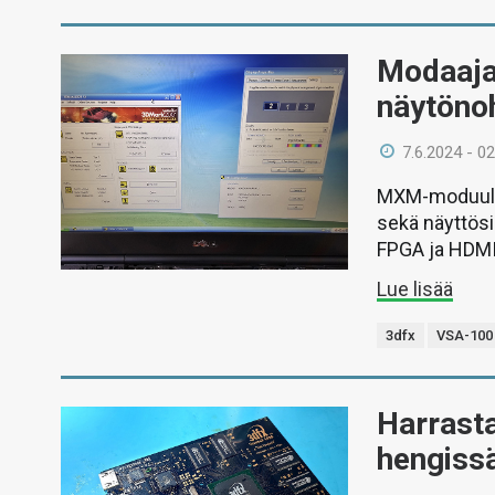
Modaaja
näytöno
7.6.2024 - 02
MXM-moduulill
sekä näyttösi
FPGA ja HDMI
Lue lisää
3dfx
VSA-100
Harrasta
hengiss