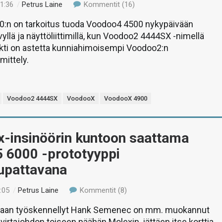
01:36
/
Petrus Laine
Kommentit (16)
:n on tarkoitus tuoda Voodoo4 4500 nykypäivään
evyllä ja näyttöliittimillä, kun Voodoo2 4444SX -nimellä
ekti on astetta kunniahimoisempi Voodoo2:n
mittely.
Voodoo2 4444SX
VoodooX
VoodooX 4900
x-insinöörin kuntoon saattama
 6000 -prototyyppi
upattavana
:05
/
Petrus Laine
Kommentit (8)
oinaan työskennellyt Hank Semenec on mm. muokannut
irtajohdon toiseen päähän Molexin, jättäen itse korttia