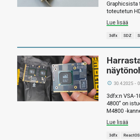
Graphicsista 
toteutetun H
Lue lisää
3dfx
SDZ
Harrast
näytöno
30.4.2025 - 
3dfx:n VSA-10
4800” on istu
M4800 -kanne
Lue lisää
3dfx
ReactOS