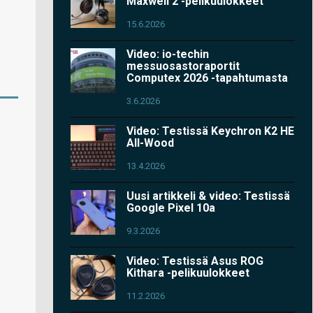
Maxwell 2 -pelikuulokkeet
15.6.2026
Video: io-techin
messuosastoraportit
Computex 2026 -tapahtumasta
3.6.2026
Video: Testissä Keychron K2 HE
All-Wood
13.4.2026
Uusi artikkeli & video: Testissä
Google Pixel 10a
9.3.2026
Video: Testissä Asus ROG
Kithara -pelikuulokkeet
11.2.2026