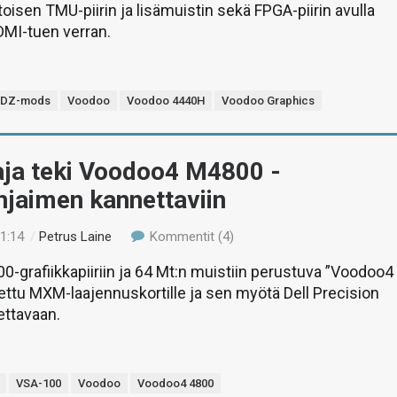
toisen TMU-piirin ja lisämuistin sekä FPGA-piirin avulla
DMI-tuen verran.
SDZ-mods
Voodoo
Voodoo 4440H
Voodoo Graphics
aja teki Voodoo4 M4800 -
hjaimen kannettaviin
01:14
/
Petrus Laine
Kommentit (4)
0-grafiikkapiiriin ja 64 Mt:n muistiin perustuva ”Voodoo4
ettu MXM-laajennuskortille ja sen myötä Dell Precision
ttavaan.
VSA-100
Voodoo
Voodoo4 4800