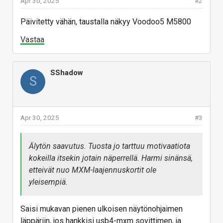
Apr 30, 2025
#2
Päivitetty vähän, taustalla näkyy Voodoo5 M5800
Vastaa
SShadow
S
Apr 30, 2025
#3
Älytön saavutus. Tuosta jo tarttuu motivaatiota
kokeilla itsekin jotain näperrellä. Harmi sinänsä,
etteivät nuo MXM-laajennuskortit ole
yleisempiä.
Saisi mukavan pienen ulkoisen näytönohjaimen
läppäriin, jos hankkisi usb4-mxm sovittimen, ja