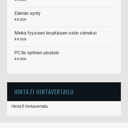
Elämän synty
8.8.2026
Minkä fyysisen levykäisen ostin viimeksi
8.8.2026
PC:lle optinen ulostulo
8.8.2026
HINTA.FI HINTAVERTAILU
Hinta.fi hintavertailu