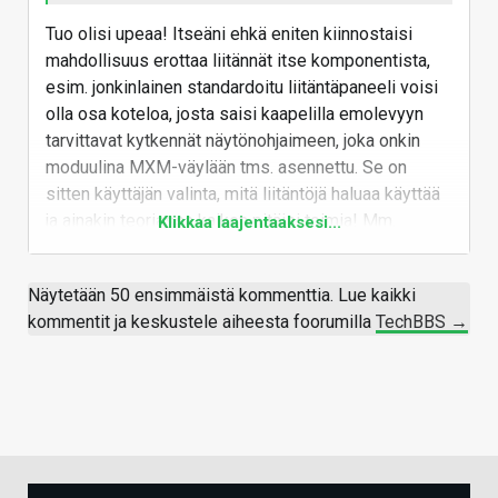
Tuo olisi upeaa! Itseäni ehkä eniten kiinnostaisi
mahdollisuus erottaa liitännät itse komponentista,
esim. jonkinlainen standardoitu liitäntäpaneeli voisi
olla osa koteloa, josta saisi kaapelilla emolevyyn
tarvittavat kytkennät näytönohjaimeen, joka onkin
moduulina MXM-väylään tms. asennettu. Se on
sitten käyttäjän valinta, mitä liitäntöjä haluaa käyttää
ja ainakin teoriassa kaiken pitäisi toimia! Mm.
Klikkaa laajentaaksesi...
omassa käytössäni on Apple Studio Display ja
Thunderbolt 3 -liitäntä on sen vuoksi ehdoton. Juuri
Näytetään 50 ensimmäistä kommenttia. Lue kaikki
nyt näytönohjaimen ketjuttaminen Thunderbolt 3 (GC-
kommentit ja keskustele aiheesta foorumilla
TechBBS →
TITAN RIDGE 2.0) -liitäntäkorttiin DisplayPort-
kaapelilla on vähän kömpelön näköistä...
Vastaa