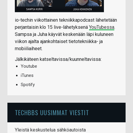
io-techin viikottainen tekniikkapodcast lähetetään
perjantaisin klo 15 live-lähetyksenä
YouTubessa
.
Sampsa ja Juha käyvät keskenään läpi kuluneen
viikon ajalta ajankohtaiset tietotekniikka- ja
mobiiliaiheet.
Jälkikäteen katseltavissa/kuunneltavissa:
Youtube
iTunes
Spotify
TECHBBS UUSIMMAT VIESTIT
Yleistä keskustelua sähköautoista