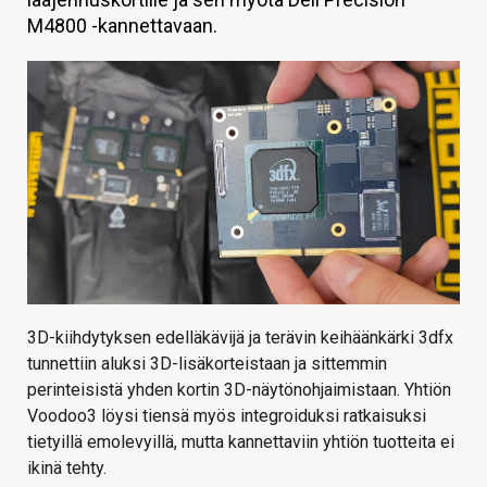
M4800 -kannettavaan.
KAUPPA
VAIHDA TEEMA
HAKU
3D-kiihdytyksen edelläkävijä ja terävin keihäänkärki 3dfx
tunnettiin aluksi 3D-lisäkorteistaan ja sittemmin
perinteisistä yhden kortin 3D-näytönohjaimistaan. Yhtiön
Voodoo3 löysi tiensä myös integroiduksi ratkaisuksi
tietyillä emolevyillä, mutta kannettaviin yhtiön tuotteita ei
ikinä tehty.