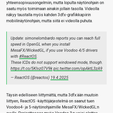
yhteensopivuusongelmiin, mutta lopulta näytönohjain on
saatu myös toimimaan ainakin jollain tasolla. Videolla
näkyy taustalla myös kahden 3dfx-grafiikkapiirin
mobiilinäytönohjain, mutta siitä ei videolla puhuta.
Update: simonelombardo reports you can reach full
speed in OpenGL when you install
MesaFX/WickedGL, if you use Voodoo 4/5 drivers
with
#ReactOS
.
These ICDs do not support windowed mode, though.
https://t.co/5Klvz07V9k
pic.twitter.com/opAktL3zA9
— ReactOS (@reactos)
19.4.2025
Täysin edelliseen liittymättä, mutta 3dfx:ään muutoin
liittyen, ReactOS -käyttöjärjestelmä on saanut tuen
Voodoo4- ja 5-näytönohjaimille MesaFX/WickedGL:n