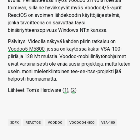
avulla. Periaatteessa myös Voodoo 3:n voisi olettaa
toimivan, sillä ne hyväksyvät myös Voodoo4/5-ajurit.
ReactOS on avoimen lähdekoodin käyttöjärjestelmä,
jonka tavoitteena on saavuttaa täysi
binääriyhteensopivuus Windows NT:n kanssa.
Päivitys: Videolla näkyvä kahden piirin ratkaisu on
Voodoo5 M5800
, jossa on käytössä kaksi VSA-100-
piiriä ja 128 Mt muistia. Voodoo-mobiilinäytönohjaimet
eivät varsinaisesti ole enää uusia projekteja, mutta kuten
usein, moni mielenkiintoinen tee-se-itse-projekti jää
helposti huomaamatta.
Lähteet: Tom’s Hardware (
1
), (
2
)
3DFX
REACTOS
VOODOO
VOODOO4 4800
VSA-100