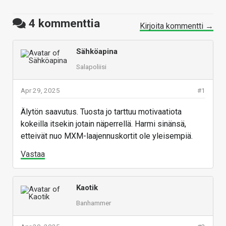
4
kommenttia
Kirjoita kommentti →
Sähköapina
Salapoliisi
Apr 29, 2025
#1
Älytön saavutus. Tuosta jo tarttuu motivaatiota
kokeilla itsekin jotain näperrellä. Harmi sinänsä,
etteivät nuo MXM-laajennuskortit ole yleisempiä.
Vastaa
Kaotik
Banhammer