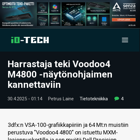
Harrastaja teki Voodoo4
UUTISET
M4800 -näytönohjaimen
ARTIKKELIT
kannettaviin
VIDEOT
30.4.2025 - 01:14
Petrus Laine
Tietotekniikka
4
TECHBBS
TIETOA
3dfx:n VSA-100-grafiikkapiiriin ja 64 Mt:n muistiin
perustuva "Voodoo4 4800" on istuettu MXM-
HINTA.FI
laajennuskortille ja sen myötä Dell Precision