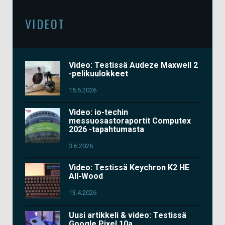
VIDEOT
Video: Testissä Audeze Maxwell 2
-pelikuulokkeet
15.6.2026
Video: io-techin
messuosastoraportit Computex
2026 -tapahtumasta
3.6.2026
Video: Testissä Keychron K2 HE
All-Wood
13.4.2026
Uusi artikkeli & video: Testissä
Google Pixel 10a