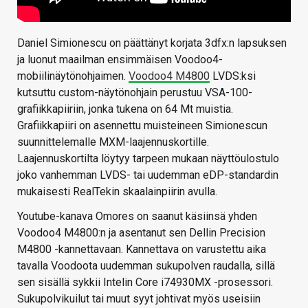
Daniel Simionescu on päättänyt korjata 3dfx:n lapsuksen
ja luonut maailman ensimmäisen Voodoo4-
mobiilinäytönohjaimen.
Voodoo4 M4800
LVDS:ksi
kutsuttu custom-näytönohjain perustuu VSA-100-
grafiikkapiiriin, jonka tukena on 64 Mt muistia.
Grafiikkapiiri on asennettu muisteineen Simionescun
suunnittelemalle MXM-laajennuskortille.
Laajennuskortilta löytyy tarpeen mukaan näyttöulostulo
joko vanhemman LVDS- tai uudemman eDP-standardin
mukaisesti RealTekin skaalainpiirin avulla.
Youtube-kanava Omores on saanut käsiinsä yhden
Voodoo4 M4800:n ja asentanut sen Dellin Precision
M4800 -kannettavaan. Kannettava on varustettu aika
tavalla Voodoota uudemman sukupolven raudalla, sillä
sen sisällä sykkii Intelin Core i74930MX -prosessori.
Sukupolvikuilut tai muut syyt johtivat myös useisiin