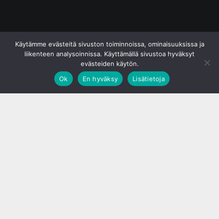
© S&J Media Oy
Käytämme evästeitä sivuston toiminnoissa, ominaisuuksissa ja
liikenteen analysoinnissa. Käyttämällä sivustoa hyväksyt
evästeiden käytön.
Ok
En hyväksy
Lisätietoja
;