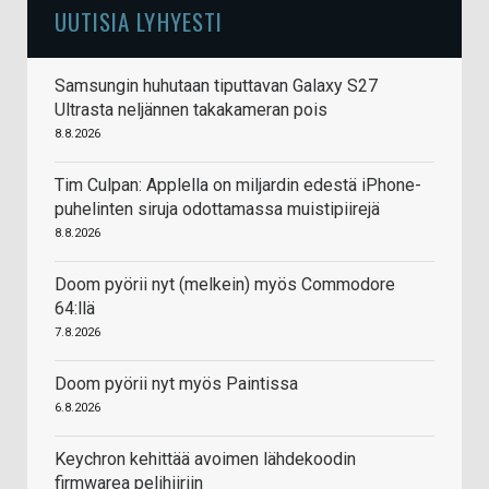
UUTISIA LYHYESTI
Samsungin huhutaan tiputtavan Galaxy S27
Ultrasta neljännen takakameran pois
8.8.2026
Tim Culpan: Applella on miljardin edestä iPhone-
puhelinten siruja odottamassa muistipiirejä
8.8.2026
Doom pyörii nyt (melkein) myös Commodore
64:llä
7.8.2026
Doom pyörii nyt myös Paintissa
6.8.2026
Keychron kehittää avoimen lähdekoodin
firmwarea pelihiiriin