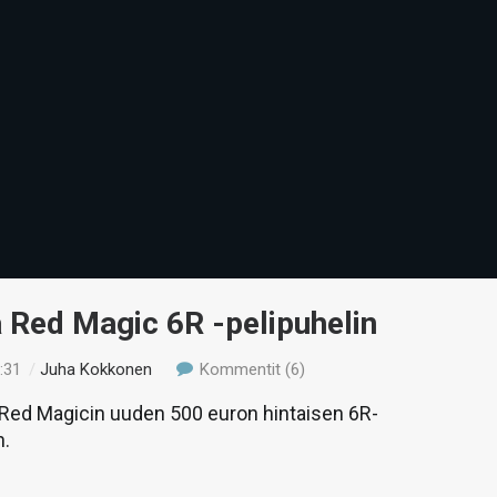
 Red Magic 6R -pelipuhelin
:31
/
Juha Kokkonen
Kommentit (6)
ed Magicin uuden 500 euron hintaisen 6R-
n.