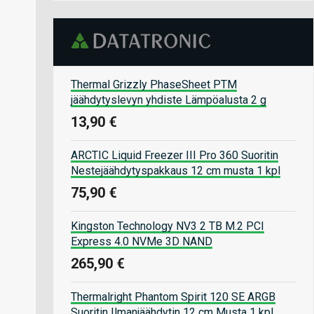
Thermal Grizzly PhaseSheet PTM
jäähdytyslevyn yhdiste Lämpöalusta 2 g
13,90 €
ARCTIC Liquid Freezer III Pro 360 Suoritin
Nestejäähdytyspakkaus 12 cm musta 1 kpl
75,90 €
Kingston Technology NV3 2 TB M.2 PCI
Express 4.0 NVMe 3D NAND
265,90 €
Thermalright Phantom Spirit 120 SE ARGB
Suoritin Ilmanjäähdytin 12 cm Musta 1 kpl