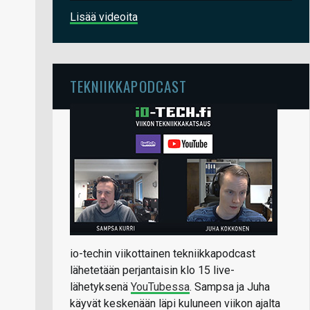
Lisää videoita
TEKNIIKKAPODCAST
io-techin viikottainen tekniikkapodcast
lähetetään perjantaisin klo 15 live-
lähetyksenä
YouTubessa
. Sampsa ja Juha
käyvät keskenään läpi kuluneen viikon ajalta