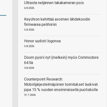
Ultrasta neljännen takakameran pois
6.8.2026
Keychron kehittää avoimen lähdekoodin
firmwarea pelihiiriin
5.8.2026
Honor uudisti logonsa
5.8.2026
Doom pyörii nyt (melkein) myös Commodore
64:llä
3.8.2026
Counterpoint Research:
Mobiilijärjestelmäpiirien toimitukset laskivat
jopa 15 % vuoden ensimmäisellä puoliskolla
31.7.2026