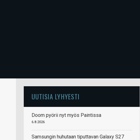
UUTISIA LYHYESTI
Doom pyörii nyt myös Paintissa
6.8.2026
Samsungin huhutaan tiputtavan Galaxy S27