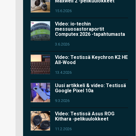
Maxwell 2 -pelikuulokkeet
15.6.2026
Video: io-techin
messuosastoraportit
Computex 2026 -tapahtumasta
3.6.2026
Video: Testissä Keychron K2 HE
All-Wood
13.4.2026
Uusi artikkeli & video: Testissä
Google Pixel 10a
9.3.2026
Video: Testissä Asus ROG
Kithara -pelikuulokkeet
11.2.2026