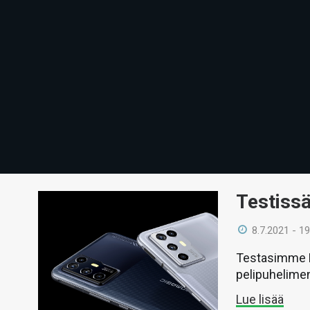
Testissä
8.7.2021 - 19
Testasimme R
pelipuhelime
Lue lisää