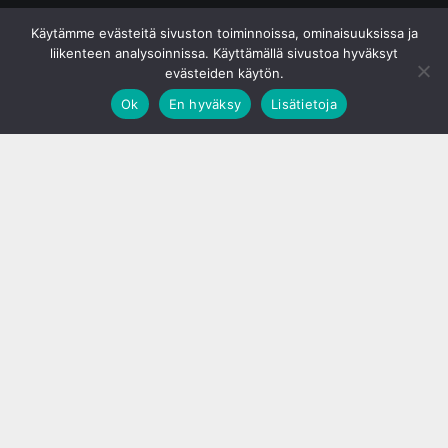
© S&J Media Oy
Käytämme evästeitä sivuston toiminnoissa, ominaisuuksissa ja
liikenteen analysoinnissa. Käyttämällä sivustoa hyväksyt
evästeiden käytön.
Ok
En hyväksy
Lisätietoja
;