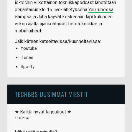
io-techin viikottainen tekniikkapodcast lähetetään
perjantaisin klo 15 live-lähetyksenä
YouTubessa
.
Sampsa ja Juha käyvät keskenään läpi kuluneen
viikon ajalta ajankohtaiset tietotekniikka- ja
mobiiliaiheet.
Jälkikäteen katseltavissa/kuunneltavissa:
Youtube
iTunes
Spotify
TECHBBS UUSIMMAT VIESTIT
★ Kaikki hyvät tarjoukset ★
10.8.2026