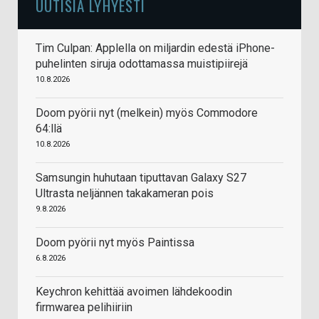
UUTISIA LYHYESTI
Tim Culpan: Applella on miljardin edestä iPhone-
puhelinten siruja odottamassa muistipiirejä
10.8.2026
Doom pyörii nyt (melkein) myös Commodore
64:llä
10.8.2026
Samsungin huhutaan tiputtavan Galaxy S27
Ultrasta neljännen takakameran pois
9.8.2026
Doom pyörii nyt myös Paintissa
6.8.2026
Keychron kehittää avoimen lähdekoodin
firmwarea pelihiiriin