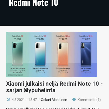
Redmi Note 10
ARTIKKELIT
VIDEOT
TECHBBS
TIETOA
HINTA.FI
KAUPPA
VAIHDA TEEMA
Xiaomi julkaisi neljä Redmi Note 10 -
sarjan älypuhelinta
HAKU
4.3.2021 - 15:47
/
Oskari Manninen
Kommentit (1)