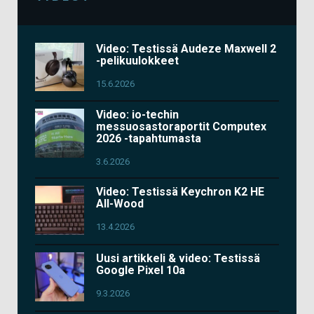
Video: Testissä Audeze Maxwell 2
-pelikuulokkeet
15.6.2026
Video: io-techin
messuosastoraportit Computex
2026 -tapahtumasta
3.6.2026
Video: Testissä Keychron K2 HE
All-Wood
13.4.2026
Uusi artikkeli & video: Testissä
Google Pixel 10a
9.3.2026