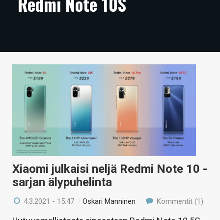
Redmi Note 10S
ARTIKKELIT
VIDEOT
TECHBBS
TIETOA
HINTA.FI
KAUPPA
VAIHDA TEEMA
Xiaomi julkaisi neljä Redmi Note 10 -
sarjan älypuhelinta
HAKU
4.3.2021 - 15:47
/
Oskari Manninen
Kommentit (1)