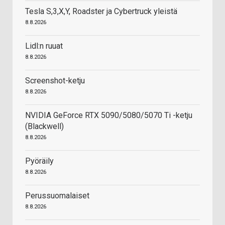
Tesla S,3,X,Y, Roadster ja Cybertruck yleistä
8.8.2026
Lidl:n ruuat
8.8.2026
Screenshot-ketju
8.8.2026
NVIDIA GeForce RTX 5090/5080/5070 Ti -ketju
(Blackwell)
8.8.2026
Pyöräily
8.8.2026
Perussuomalaiset
8.8.2026