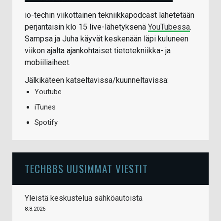
io-techin viikottainen tekniikkapodcast lähetetään
perjantaisin klo 15 live-lähetyksenä
YouTubessa
.
Sampsa ja Juha käyvät keskenään läpi kuluneen
viikon ajalta ajankohtaiset tietotekniikka- ja
mobiiliaiheet.
Jälkikäteen katseltavissa/kuunneltavissa:
Youtube
iTunes
Spotify
TECHBBS UUSIMMAT VIESTIT
Yleistä keskustelua sähköautoista
8.8.2026