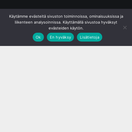
© S&J Media Oy
Käytämme evästeitä sivuston toiminnoissa, ominaisuuksissa ja
liikenteen analysoinnissa. Käyttämällä sivustoa hyväksyt
evästeiden käytön.
Ok
En hyväksy
Lisätietoja
;