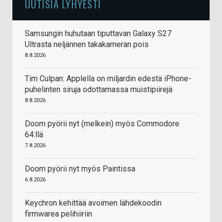
UUTISIA LYHYESTI
Samsungin huhutaan tiputtavan Galaxy S27
Ultrasta neljännen takakameran pois
8.8.2026
Tim Culpan: Applella on miljardin edestä iPhone-
puhelinten siruja odottamassa muistipiirejä
8.8.2026
Doom pyörii nyt (melkein) myös Commodore
64:llä
7.8.2026
Doom pyörii nyt myös Paintissa
6.8.2026
Keychron kehittää avoimen lähdekoodin
firmwarea pelihiiriin