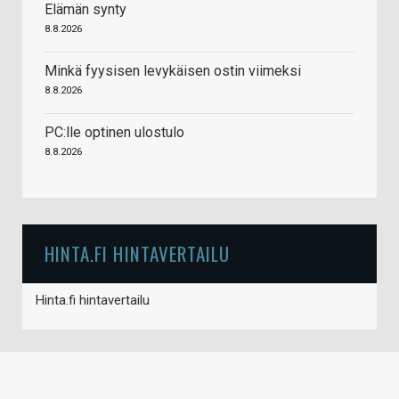
Elämän synty
8.8.2026
Minkä fyysisen levykäisen ostin viimeksi
8.8.2026
PC:lle optinen ulostulo
8.8.2026
HINTA.FI HINTAVERTAILU
Hinta.fi hintavertailu