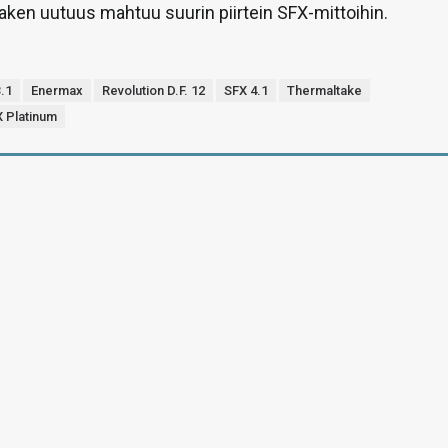
ken uutuus mahtuu suurin piirtein SFX-mittoihin.
.1
Enermax
Revolution D.F. 12
SFX 4.1
Thermaltake
 Platinum