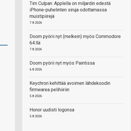
Tim Culpan: Applella on miljardin edestä
iPhone-puhelinten siruja odottamassa
muistipiirejä
7.8.2026
Doom pyörii nyt (melkein) myös Commodore
64:llä
7.8.2026
Doom pyörii nyt myös Paintissa
6.8.2026
Keychron kehittää avoimen lähdekoodin
firmwarea pelihiiriin
5.8.2026
Honor uudisti logonsa
5.8.2026