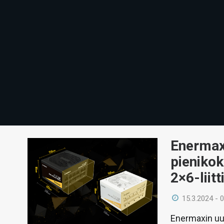
Enermax 
pienikok
2×6-liitt
15.3.2024 - 
Enermaxin uut