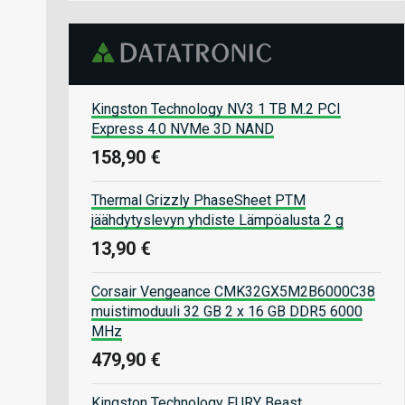
Kingston Technology NV3 1 TB M.2 PCI
Express 4.0 NVMe 3D NAND
158,90 €
Thermal Grizzly PhaseSheet PTM
jäähdytyslevyn yhdiste Lämpöalusta 2 g
13,90 €
Corsair Vengeance CMK32GX5M2B6000C38
muistimoduuli 32 GB 2 x 16 GB DDR5 6000
MHz
479,90 €
Kingston Technology FURY Beast