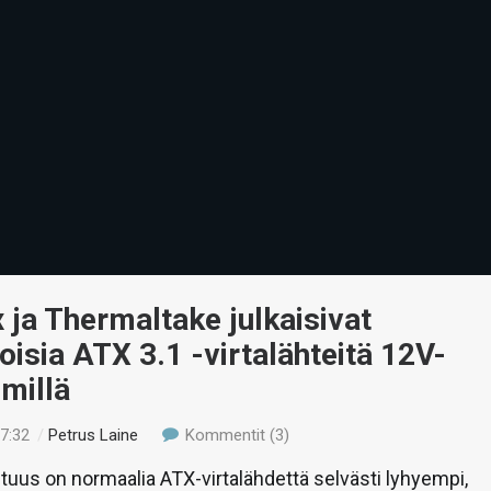
ja Thermaltake julkaisivat
oisia ATX 3.1 -virtalähteitä 12V-
imillä
07:32
/
Petrus Laine
Kommentit (3)
uus on normaalia ATX-virtalähdettä selvästi lyhyempi,