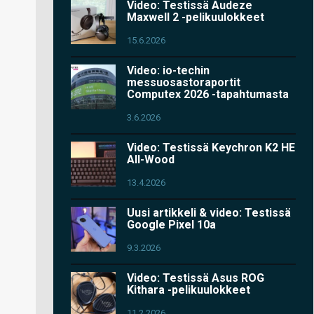
Video: Testissä Audeze
Maxwell 2 -pelikuulokkeet
15.6.2026
Video: io-techin
messuosastoraportit
Computex 2026 -tapahtumasta
3.6.2026
Video: Testissä Keychron K2 HE
All-Wood
13.4.2026
Uusi artikkeli & video: Testissä
Google Pixel 10a
9.3.2026
Video: Testissä Asus ROG
Kithara -pelikuulokkeet
11.2.2026