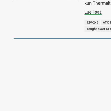
kun Thermalta
Lue lisää
12V-2x6
ATX 3
Toughpower SFX