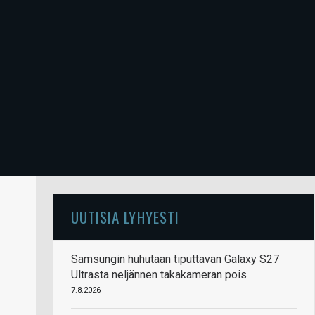
UUTISIA LYHYESTI
Samsungin huhutaan tiputtavan Galaxy S27
Ultrasta neljännen takakameran pois
7.8.2026