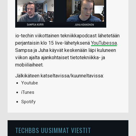
io-techin viikottainen tekniikkapodcast lähetetään
perjantaisin klo 15 live-lähetyksenä
YouTubessa
.
Sampsa ja Juha käyvät keskenään läpi kuluneen
viikon ajalta ajankohtaiset tietotekniikka- ja
mobiiliaiheet.
Jälkikäteen katseltavissa/kuunneltavissa:
Youtube
iTunes
Spotify
TECHBBS UUSIMMAT VIESTIT