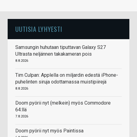
UUTISIA LYHYESTI
Samsungin huhutaan tiputtavan Galaxy S27
Ultrasta neljännen takakameran pois
8.8.2026
Tim Culpan: Applella on miljardin edestä iPhone-
puhelinten siruja odottamassa muistipiirejä
8.8.2026
Doom pyörii nyt (melkein) myös Commodore
64:llä
7.8.2026
Doom pyörii nyt myös Paintissa