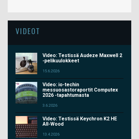
VIDEOT
Video: Testissä Audeze Maxwell 2
-pelikuulokkeet
15.6.2026
Video: io-techin
messuosastoraportit Computex
2026 -tapahtumasta
3.6.2026
Video: Testissä Keychron K2 HE
All-Wood
13.4.2026