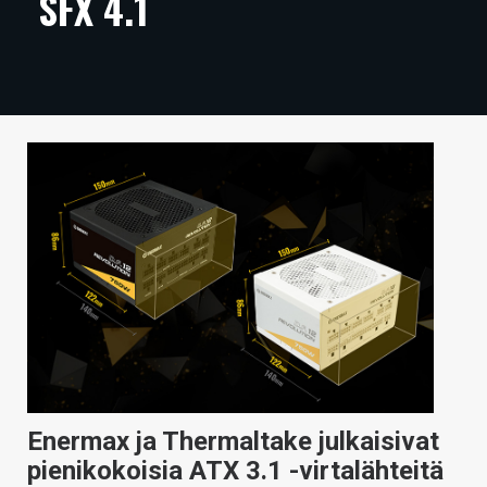
SFX 4.1
ARTIKKELIT
VIDEOT
TECHBBS
TIETOA
HINTA.FI
KAUPPA
VAIHDA TEEMA
HAKU
Enermax ja Thermaltake julkaisivat
pienikokoisia ATX 3.1 -virtalähteitä