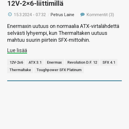
12V-2×6-liittimillä
15.3.2024 - 07:32
/
Petrus Laine
Kommentit (3)
Enermaxin uutuus on normaalia ATX-virtalähdettä
selvästi lyhyempi, kun Thermaltaken uutuus
mahtuu suurin piirtein SFX-mittoihin.
Lue lisää
12V-2x6
ATX 3.1
Enermax
Revolution D.F. 12
SFX 4.1
Thermaltake
Toughpower SFX Platinum