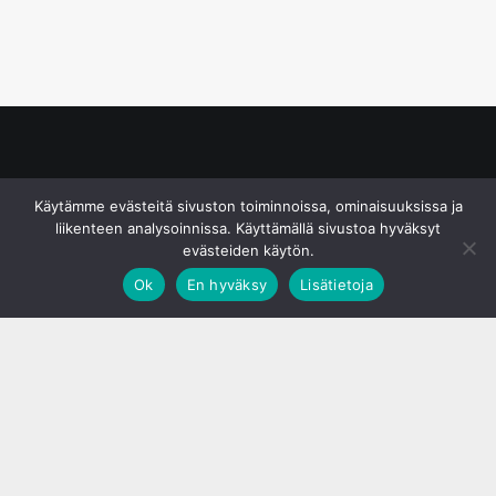
© S&J Media Oy
Käytämme evästeitä sivuston toiminnoissa, ominaisuuksissa ja
liikenteen analysoinnissa. Käyttämällä sivustoa hyväksyt
evästeiden käytön.
Ok
En hyväksy
Lisätietoja
;