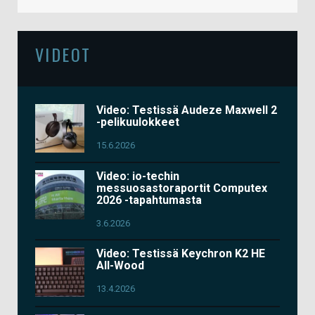
VIDEOT
Video: Testissä Audeze Maxwell 2
-pelikuulokkeet
15.6.2026
Video: io-techin
messuosastoraportit Computex
2026 -tapahtumasta
3.6.2026
Video: Testissä Keychron K2 HE
All-Wood
13.4.2026