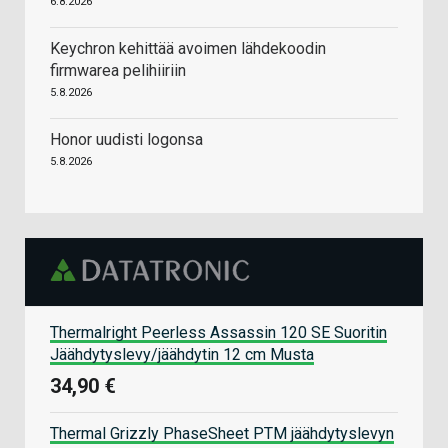
6.8.2026
Keychron kehittää avoimen lähdekoodin
firmwarea pelihiiriin
5.8.2026
Honor uudisti logonsa
5.8.2026
Thermalright Peerless Assassin 120 SE Suoritin
Jäähdytyslevy/jäähdytin 12 cm Musta
34,90 €
Thermal Grizzly PhaseSheet PTM jäähdytyslevyn