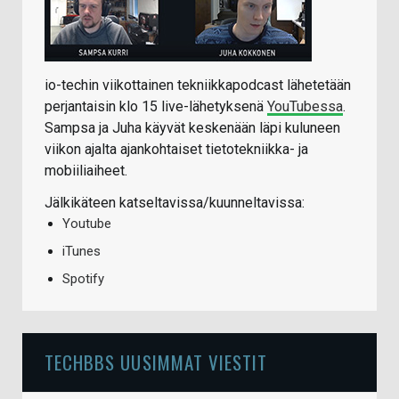
io-techin viikottainen tekniikkapodcast lähetetään
perjantaisin klo 15 live-lähetyksenä
YouTubessa
.
Sampsa ja Juha käyvät keskenään läpi kuluneen
viikon ajalta ajankohtaiset tietotekniikka- ja
mobiiliaiheet.
Jälkikäteen katseltavissa/kuunneltavissa:
Youtube
iTunes
Spotify
TECHBBS UUSIMMAT VIESTIT