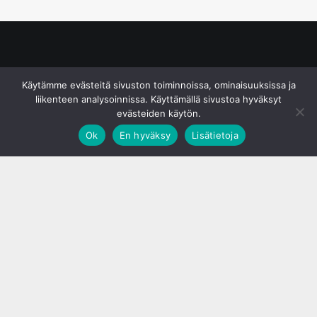
© S&J Media Oy
Käytämme evästeitä sivuston toiminnoissa, ominaisuuksissa ja
liikenteen analysoinnissa. Käyttämällä sivustoa hyväksyt
evästeiden käytön.
Ok
En hyväksy
Lisätietoja
;