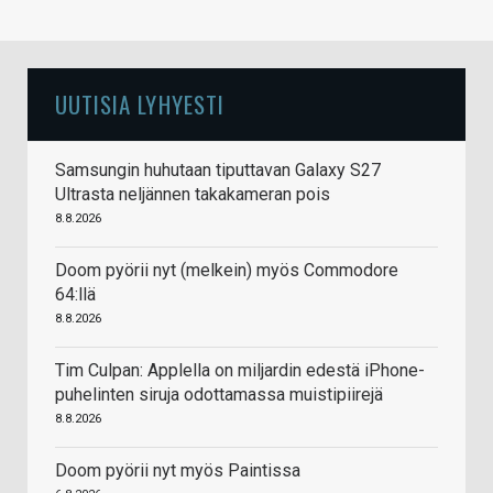
UUTISIA LYHYESTI
Samsungin huhutaan tiputtavan Galaxy S27
Ultrasta neljännen takakameran pois
8.8.2026
Doom pyörii nyt (melkein) myös Commodore
64:llä
8.8.2026
Tim Culpan: Applella on miljardin edestä iPhone-
puhelinten siruja odottamassa muistipiirejä
8.8.2026
Doom pyörii nyt myös Paintissa