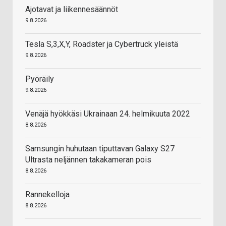
Ajotavat ja liikennesäännöt
9.8.2026
Tesla S,3,X,Y, Roadster ja Cybertruck yleistä
9.8.2026
Pyöräily
9.8.2026
Venäjä hyökkäsi Ukrainaan 24. helmikuuta 2022
8.8.2026
Samsungin huhutaan tiputtavan Galaxy S27
Ultrasta neljännen takakameran pois
8.8.2026
Rannekelloja
8.8.2026