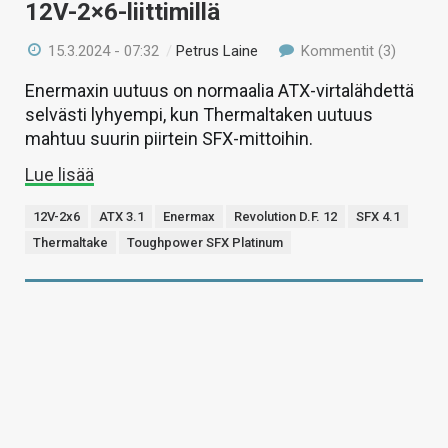
12V-2×6-liittimillä
15.3.2024 - 07:32
/
Petrus Laine
Kommentit (3)
Enermaxin uutuus on normaalia ATX-virtalähdettä
selvästi lyhyempi, kun Thermaltaken uutuus
mahtuu suurin piirtein SFX-mittoihin.
Lue lisää
12V-2x6
ATX 3.1
Enermax
Revolution D.F. 12
SFX 4.1
Thermaltake
Toughpower SFX Platinum