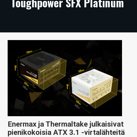
Toughpower SFX Platinum
ARTIKKELIT
VIDEOT
TECHBBS
TIETOA
HINTA.FI
KAUPPA
VAIHDA TEEMA
HAKU
Enermax ja Thermaltake julkaisivat
pienikokoisia ATX 3.1 -virtalähteitä