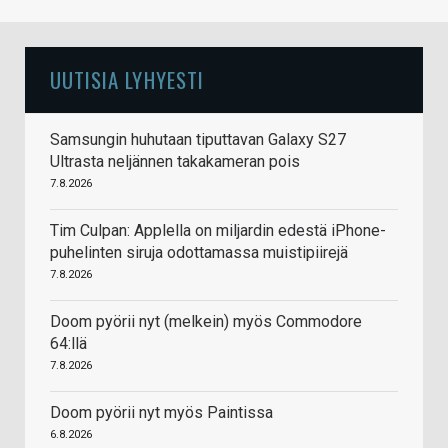
UUTISIA LYHYESTI
Samsungin huhutaan tiputtavan Galaxy S27
Ultrasta neljännen takakameran pois
7.8.2026
Tim Culpan: Applella on miljardin edestä iPhone-
puhelinten siruja odottamassa muistipiirejä
7.8.2026
Doom pyörii nyt (melkein) myös Commodore
64:llä
7.8.2026
Doom pyörii nyt myös Paintissa
6.8.2026