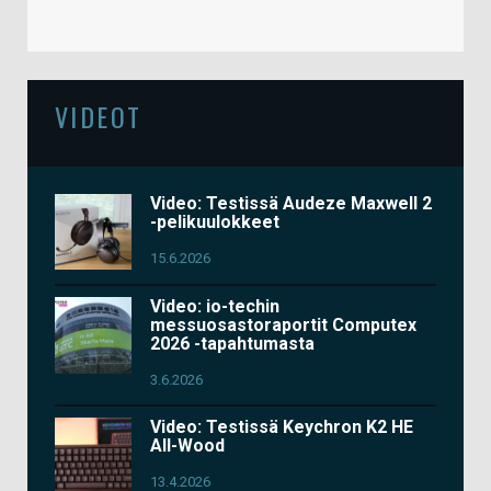
VIDEOT
Video: Testissä Audeze Maxwell 2
-pelikuulokkeet
15.6.2026
Video: io-techin
messuosastoraportit Computex
2026 -tapahtumasta
3.6.2026
Video: Testissä Keychron K2 HE
All-Wood
13.4.2026