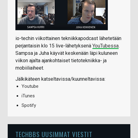
io-techin viikottainen tekniikkapodcast lähetetään
perjantaisin klo 15 live-lähetyksenä
YouTubessa
.
Sampsa ja Juha käyvät keskenään läpi kuluneen
viikon ajalta ajankohtaiset tietotekniikka- ja
mobiiliaiheet.
Jälkikäteen katseltavissa/kuunneltavissa:
Youtube
iTunes
Spotify
TECHBBS UUSIMMAT VIESTIT