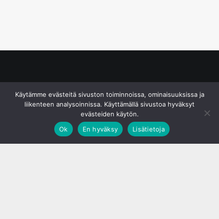
© S&J Media Oy
Käytämme evästeitä sivuston toiminnoissa, ominaisuuksissa ja
liikenteen analysoinnissa. Käyttämällä sivustoa hyväksyt
evästeiden käytön.
Ok
En hyväksy
Lisätietoja
;