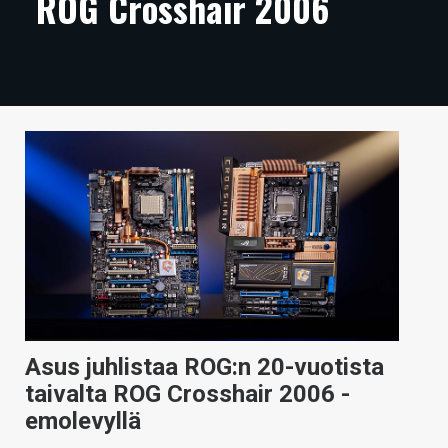
ROG Crosshair 2006
ARTIKKELIT
VIDEOT
TECHBBS
TIETOA
HINTA.FI
KAUPPA
VAIHDA TEEMA
Asus juhlistaa ROG:n 20-vuotista
HAKU
taivalta ROG Crosshair 2006 -
emolevyllä