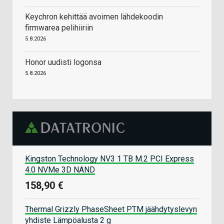
Keychron kehittää avoimen lähdekoodin
firmwarea pelihiiriin
5.8.2026
Honor uudisti logonsa
5.8.2026
Kingston Technology NV3 1 TB M.2 PCI Express
4.0 NVMe 3D NAND
158,90 €
Thermal Grizzly PhaseSheet PTM jäähdytyslevyn
yhdiste Lämpöalusta 2 g