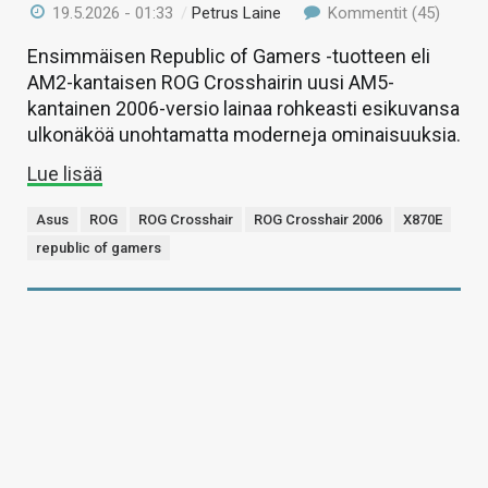
19.5.2026 - 01:33
/
Petrus Laine
Kommentit (45)
Ensimmäisen Republic of Gamers -tuotteen eli
AM2-kantaisen ROG Crosshairin uusi AM5-
kantainen 2006-versio lainaa rohkeasti esikuvansa
ulkonäköä unohtamatta moderneja ominaisuuksia.
Lue lisää
Asus
ROG
ROG Crosshair
ROG Crosshair 2006
X870E
republic of gamers