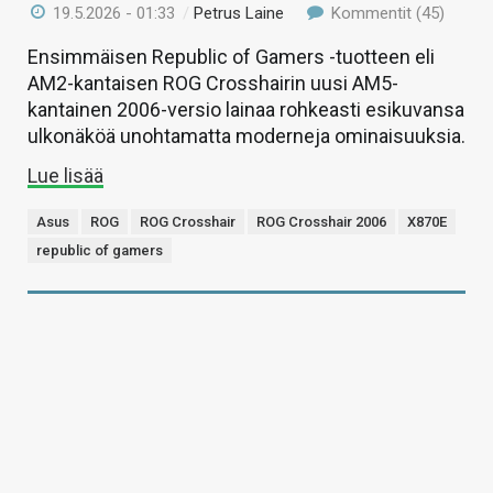
19.5.2026 - 01:33
/
Petrus Laine
Kommentit (45)
Ensimmäisen Republic of Gamers -tuotteen eli
AM2-kantaisen ROG Crosshairin uusi AM5-
kantainen 2006-versio lainaa rohkeasti esikuvansa
ulkonäköä unohtamatta moderneja ominaisuuksia.
Lue lisää
Asus
ROG
ROG Crosshair
ROG Crosshair 2006
X870E
republic of gamers