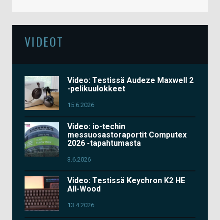
VIDEOT
Video: Testissä Audeze Maxwell 2
-pelikuulokkeet
15.6.2026
Video: io-techin
messuosastoraportit Computex
2026 -tapahtumasta
3.6.2026
Video: Testissä Keychron K2 HE
All-Wood
13.4.2026