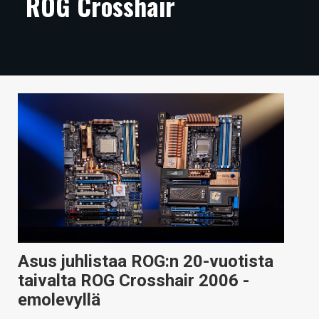
ROG Crosshair
ARTIKKELIT
VIDEOT
TECHBBS
TIETOA
HINTA.FI
KAUPPA
VAIHDA TEEMA
Asus juhlistaa ROG:n 20-vuotista
HAKU
taivalta ROG Crosshair 2006 -
emolevyllä