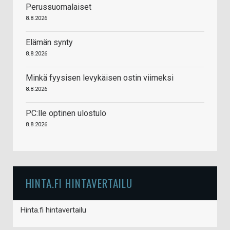
Perussuomalaiset
8.8.2026
Elämän synty
8.8.2026
Minkä fyysisen levykäisen ostin viimeksi
8.8.2026
PC:lle optinen ulostulo
8.8.2026
HINTA.FI HINTAVERTAILU
Hinta.fi hintavertailu