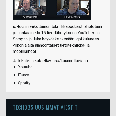
io-techin viikottainen tekniikkapodcast lähetetään
perjantaisin klo 15 live-lähetyksenä
YouTubessa
.
Sampsa ja Juha käyvät keskenään läpi kuluneen
viikon ajalta ajankohtaiset tietotekniikka- ja
mobiiliaiheet.
Jälkikäteen katseltavissa/kuunneltavissa:
Youtube
iTunes
Spotify
TECHBBS UUSIMMAT VIESTIT