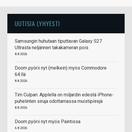
UUTISIA LYHYESTI
Samsungin huhutaan tiputtavan Galaxy S27
Ultrasta neljännen takakameran pois
8.8.2026
Doom pyörii nyt (melkein) myös Commodore
64:llä
8.8.2026
Tim Culpan: Applella on miljardin edestä iPhone-
puhelinten siruja odottamassa muistipiirejä
8.8.2026
Doom pyörii nyt myös Paintissa
6.8.2026