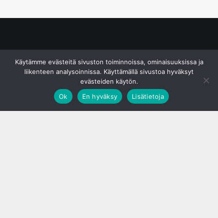
© S&J Media Oy
Käytämme evästeitä sivuston toiminnoissa, ominaisuuksissa ja
liikenteen analysoinnissa. Käyttämällä sivustoa hyväksyt
evästeiden käytön.
Ok
En hyväksy
Lisätietoja
;