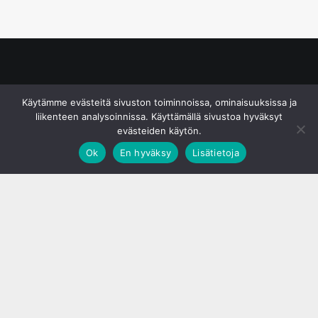
© S&J Media Oy
Käytämme evästeitä sivuston toiminnoissa, ominaisuuksissa ja
liikenteen analysoinnissa. Käyttämällä sivustoa hyväksyt
evästeiden käytön.
Ok
En hyväksy
Lisätietoja
;