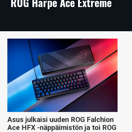
ROG Harpe Ace Extreme
ARTIKKELIT
VIDEOT
TECHBBS
TIETOA
HINTA.FI
KAUPPA
VAIHDA TEEMA
HAKU
Asus julkaisi uuden ROG Falchion
Ace HFX -näppäimistön ja toi ROG