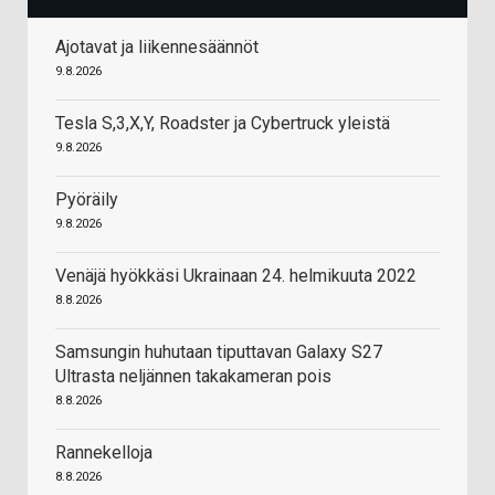
Ajotavat ja liikennesäännöt
9.8.2026
Tesla S,3,X,Y, Roadster ja Cybertruck yleistä
9.8.2026
Pyöräily
9.8.2026
Venäjä hyökkäsi Ukrainaan 24. helmikuuta 2022
8.8.2026
Samsungin huhutaan tiputtavan Galaxy S27
Ultrasta neljännen takakameran pois
8.8.2026
Rannekelloja
8.8.2026