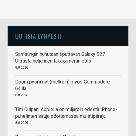
UUTISIA LYHYESTI
Samsungin huhutaan tiputtavan Galaxy S27
Ultrasta neljännen takakameran pois
8.8.2026
Doom pyörii nyt (melkein) myös Commodore
64:llä
8.8.2026
Tim Culpan: Applella on miljardin edestä iPhone-
puhelinten siruja odottamassa muistipiirejä
8.8.2026