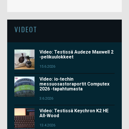
VIDEOT
Video: Testissä Audeze Maxwell 2
-pelikuulokkeet
15.6.2026
Video: io-techin
messuosastoraportit Computex
2026 -tapahtumasta
3.6.2026
Video: Testissä Keychron K2 HE
All-Wood
13.4.2026