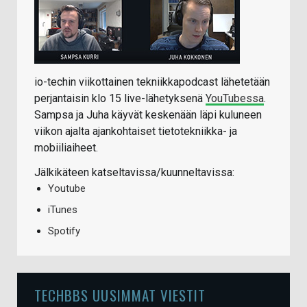
io-techin viikottainen tekniikkapodcast lähetetään
perjantaisin klo 15 live-lähetyksenä
YouTubessa
.
Sampsa ja Juha käyvät keskenään läpi kuluneen
viikon ajalta ajankohtaiset tietotekniikka- ja
mobiiliaiheet.
Jälkikäteen katseltavissa/kuunneltavissa:
Youtube
iTunes
Spotify
TECHBBS UUSIMMAT VIESTIT