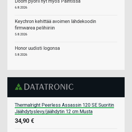
Doom pyörii nyt myös Paintissa
6.8.2026
Keychron kehittää avoimen lähdekoodin
firmwarea pelihiiriin
5.8.2026
Honor uudisti logonsa
5.8.2026
Thermalright Peerless Assassin 120 SE Suoritin
Jäähdytyslevy/jäähdytin 12 cm Musta
34,90 €